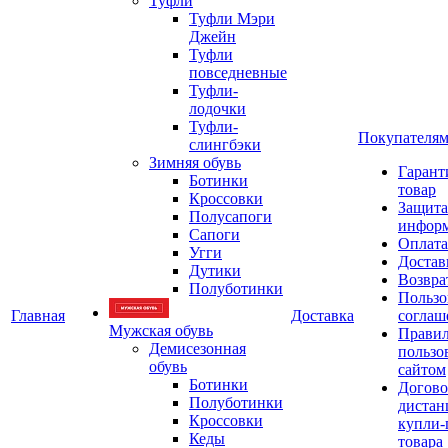
Туфли
Туфли Мэри
Джейн
Туфли
повседневные
Туфли-
лодочки
Туфли-
Покупателя
слингбэки
Зимняя обувь
Гарант
Ботинки
товар
Кроссовки
Защита
Полусапоги
инфор
Сапоги
Оплата
Угги
Достав
Дутики
Возвра
Полуботинки
Пользо
Главная
Доставка
соглаш
Мужская обувь
Прави
Демисезонная
пользо
обувь
сайтом
Ботинки
Догово
Полуботинки
дистан
Кроссовки
купли-
Кеды
товара