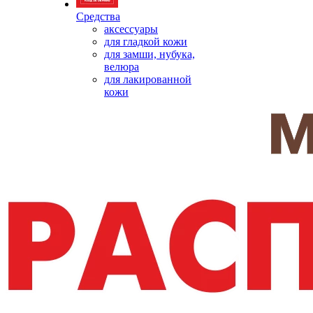
Средства
аксессуары
для гладкой кожи
для замши, нубука,
велюра
для лакированной
кожи