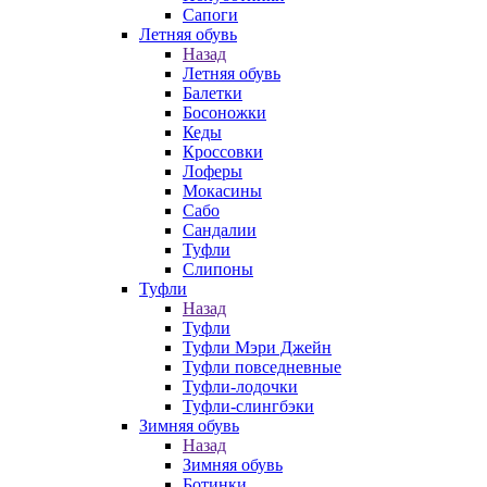
Сапоги
Летняя обувь
Назад
Летняя обувь
Балетки
Босоножки
Кеды
Кроссовки
Лоферы
Мокасины
Сабо
Сандалии
Туфли
Слипоны
Туфли
Назад
Туфли
Туфли Мэри Джейн
Туфли повседневные
Туфли-лодочки
Туфли-слингбэки
Зимняя обувь
Назад
Зимняя обувь
Ботинки