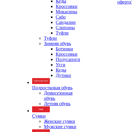
Кеды
оферта
Кроссовки
Мокасины
Сабо
Сандалии
Слипоны
Туфли
Туфли
Зимняя обувь
Ботинки
Кроссовки
Полусапоги
Угги
Кеды
Дутики
Подростковая обувь
Демисезонная
обувь
Летняя обувь
Сумки
Женские сумки
Мужские сумки