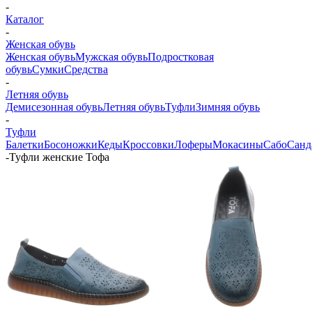
-
Каталог
-
Женская обувь
Женская обувь
Мужская обувь
Подростковая
обувь
Сумки
Средства
-
Летняя обувь
Демисезонная обувь
Летняя обувь
Туфли
Зимняя обувь
-
Туфли
Балетки
Босоножки
Кеды
Кроссовки
Лоферы
Мокасины
Сабо
Санд
-
Туфли женские Тофа