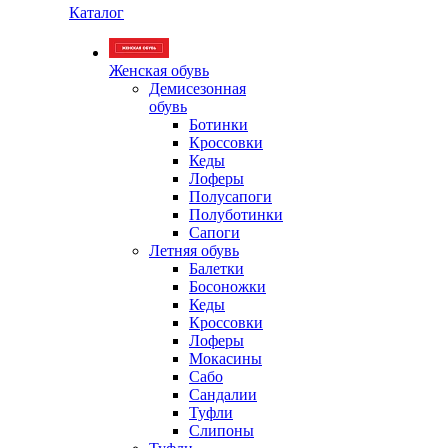
Каталог
Женская обувь
Демисезонная
обувь
Ботинки
Кроссовки
Кеды
Лоферы
Полусапоги
Полуботинки
Сапоги
Летняя обувь
Балетки
Босоножки
Кеды
Кроссовки
Лоферы
Мокасины
Сабо
Сандалии
Туфли
Слипоны