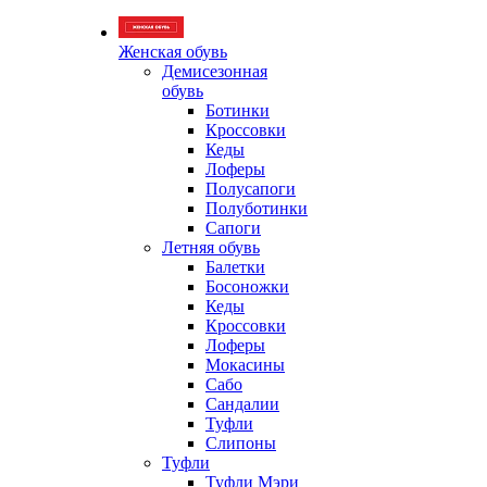
Женская обувь
Демисезонная
обувь
Ботинки
Кроссовки
Кеды
Лоферы
Полусапоги
Полуботинки
Сапоги
Летняя обувь
Балетки
Босоножки
Кеды
Кроссовки
Лоферы
Мокасины
Сабо
Сандалии
Туфли
Слипоны
Туфли
Туфли Мэри