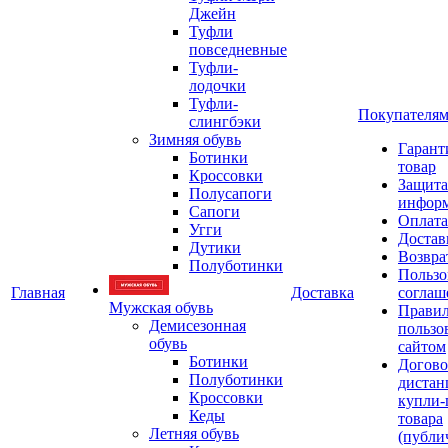
Джейн
Туфли
повседневные
Туфли-
лодочки
Туфли-
Покупателя
слингбэки
Зимняя обувь
Гарант
Ботинки
товар
Кроссовки
Защита
Полусапоги
инфор
Сапоги
Оплата
Угги
Достав
Дутики
Возвра
Полуботинки
Пользо
Главная
Доставка
соглаш
Мужская обувь
Прави
Демисезонная
пользо
обувь
сайтом
Ботинки
Догово
Полуботинки
дистан
Кроссовки
купли-
Кеды
товара
Летняя обувь
(публи