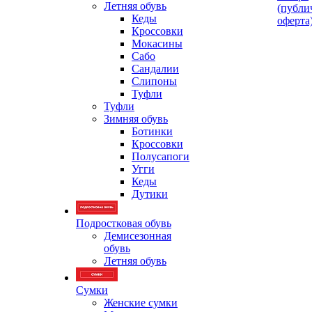
Летняя обувь
(публи
Кеды
оферта
Кроссовки
Мокасины
Сабо
Сандалии
Слипоны
Туфли
Туфли
Зимняя обувь
Ботинки
Кроссовки
Полусапоги
Угги
Кеды
Дутики
Подростковая обувь
Демисезонная
обувь
Летняя обувь
Сумки
Женские сумки