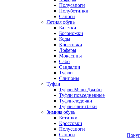
Полусапоги
Полуботинки
Сапоги
Летняя обувь
Балетки
Босоножки
Кеды
Кроссовки
Лоферы
Мокасины
Сабо
Сандалии
Туфли
Слипоны
Туфли
Туфли Мэри Джейн
Туфли повседневные
Туфли-лодочки
Туфли-слингбэки
Зимняя обувь
Ботинки
Кроссовки
Полусапоги
Сапоги
Покуп