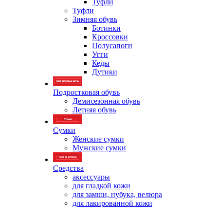
Туфли
Туфли
Зимняя обувь
Ботинки
Кроссовки
Полусапоги
Угги
Кеды
Дутики
Подростковая обувь
Демисезонная обувь
Летняя обувь
Сумки
Женские сумки
Мужские сумки
Средства
аксессуары
для гладкой кожи
для замши, нубука, велюра
для лакированной кожи