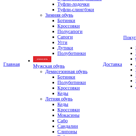
Туфли-лодочки
Туфли-слингбэки
Зимняя обувь
Ботинки
Кроссовки
Полусапоги
Сапоги
Покуп
Угги
Дутики
Полуботинки
Главная
Доставка
Мужская обувь
Демисезонная обувь
Ботинки
Полуботинки
Кроссовки
Кеды
Летняя обувь
Кеды
Кроссовки
Мокасины
Сабо
Сандалии
Слипоны