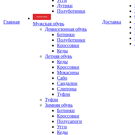
Угги
Дутики
Полуботинки
Главная
Доставка
Мужская обувь
Демисезонная обувь
Ботинки
Полуботинки
Кроссовки
Кеды
Летняя обувь
Кеды
Кроссовки
Мокасины
Сабо
Сандалии
Слипоны
Туфли
Туфли
Зимняя обувь
Ботинки
Кроссовки
Полусапоги
Угги
Кеды