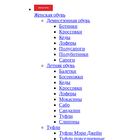
Женская обувь
Демисезонная обувь
Ботинки
Кроссовки
Кеды
Лоферы
Полусапоги
Полуботинки
Сапоги
Летняя обувь
Балетки
Босоножки
Кеды
Кроссовки
Лоферы
Мокасины
Сабо
Сандалии
Туфли
Слипоны
Туфли
Туфли Мэри Джейн
Туфли повседневные