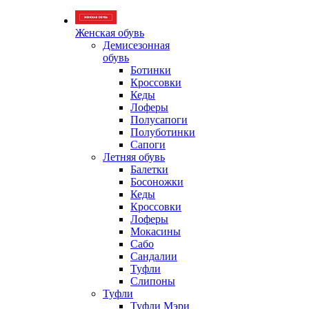
Женская обувь
Демисезонная
обувь
Ботинки
Кроссовки
Кеды
Лоферы
Полусапоги
Полуботинки
Сапоги
Летняя обувь
Балетки
Босоножки
Кеды
Кроссовки
Лоферы
Мокасины
Сабо
Сандалии
Туфли
Слипоны
Туфли
Туфли Мэри