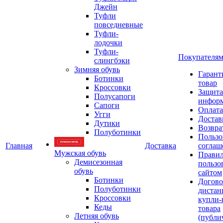
Джейн
Туфли
повседневные
Туфли-
лодочки
Туфли-
Покупателя
слингбэки
Зимняя обувь
Гарант
Ботинки
товар
Кроссовки
Защита
Полусапоги
инфор
Сапоги
Оплата
Угги
Достав
Дутики
Возвра
Полуботинки
Пользо
Главная
Доставка
соглаш
Мужская обувь
Прави
Демисезонная
пользо
обувь
сайтом
Ботинки
Догово
Полуботинки
дистан
Кроссовки
купли-
Кеды
товара
Летняя обувь
(публи