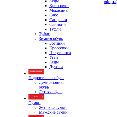
Кеды
оферта
Кроссовки
Мокасины
Сабо
Сандалии
Слипоны
Туфли
Туфли
Зимняя обувь
Ботинки
Кроссовки
Полусапоги
Угги
Кеды
Дутики
Подростковая обувь
Демисезонная
обувь
Летняя обувь
Сумки
Женские сумки
Мужские сумки