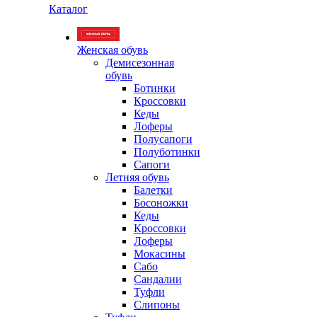
Каталог
Женская обувь
Демисезонная
обувь
Ботинки
Кроссовки
Кеды
Лоферы
Полусапоги
Полуботинки
Сапоги
Летняя обувь
Балетки
Босоножки
Кеды
Кроссовки
Лоферы
Мокасины
Сабо
Сандалии
Туфли
Слипоны