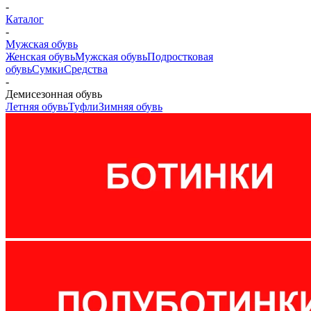
-
Каталог
-
Мужская обувь
Женская обувь
Мужская обувь
Подростковая
обувь
Сумки
Средства
-
Демисезонная обувь
Летняя обувь
Туфли
Зимняя обувь