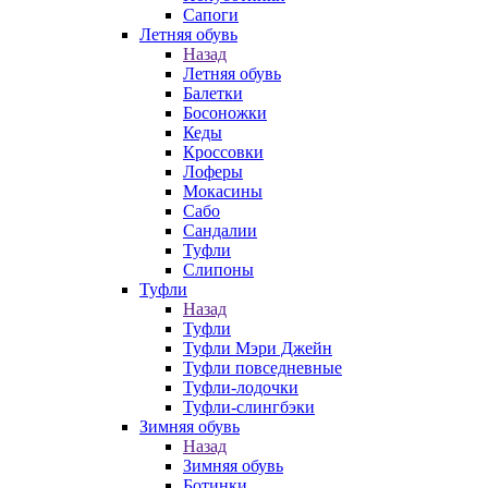
Сапоги
Летняя обувь
Назад
Летняя обувь
Балетки
Босоножки
Кеды
Кроссовки
Лоферы
Мокасины
Сабо
Сандалии
Туфли
Слипоны
Туфли
Назад
Туфли
Туфли Мэри Джейн
Туфли повседневные
Туфли-лодочки
Туфли-слингбэки
Зимняя обувь
Назад
Зимняя обувь
Ботинки