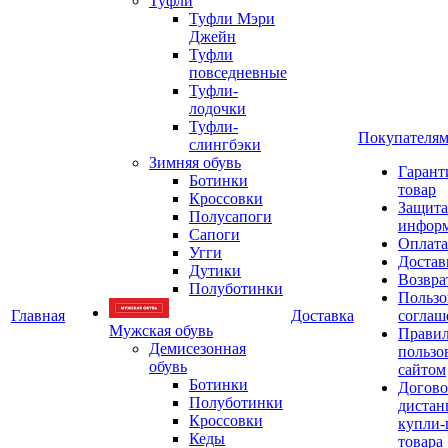
Туфли
Туфли Мэри
Джейн
Туфли
повседневные
Туфли-
лодочки
Туфли-
Покупателя
слингбэки
Зимняя обувь
Гарант
Ботинки
товар
Кроссовки
Защита
Полусапоги
инфор
Сапоги
Оплата
Угги
Достав
Дутики
Возвра
Полуботинки
Пользо
Главная
Доставка
соглаш
Мужская обувь
Прави
Демисезонная
пользо
обувь
сайтом
Ботинки
Догово
Полуботинки
дистан
Кроссовки
купли-
Кеды
товара