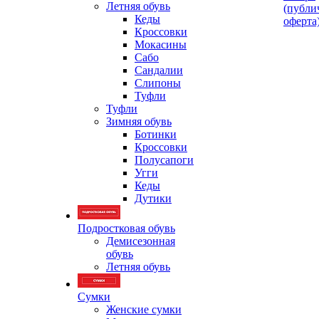
Летняя обувь
(публи
Кеды
оферта
Кроссовки
Мокасины
Сабо
Сандалии
Слипоны
Туфли
Туфли
Зимняя обувь
Ботинки
Кроссовки
Полусапоги
Угги
Кеды
Дутики
Подростковая обувь
Демисезонная
обувь
Летняя обувь
Сумки
Женские сумки