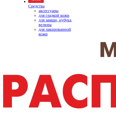
Средства
аксессуары
для гладкой кожи
для замши, нубука,
велюра
для лакированной
кожи