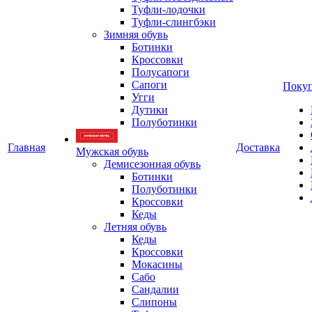
Туфли-лодочки
Туфли-слингбэки
Зимняя обувь
Ботинки
Кроссовки
Полусапоги
Сапоги
Покуп
Угги
Дутики
Полуботинки
Главная
Доставка
Мужская обувь
Демисезонная обувь
Ботинки
Полуботинки
Кроссовки
Кеды
Летняя обувь
Кеды
Кроссовки
Мокасины
Сабо
Сандалии
Слипоны