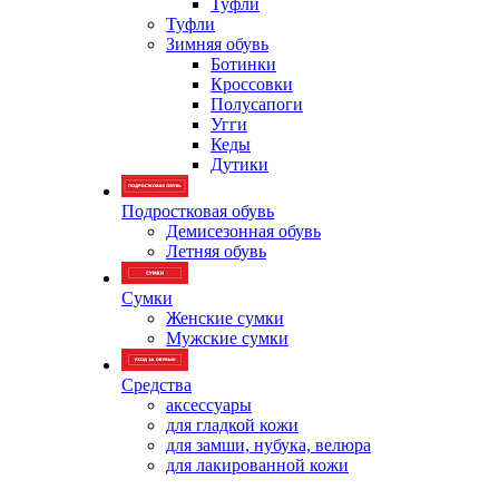
Туфли
Туфли
Зимняя обувь
Ботинки
Кроссовки
Полусапоги
Угги
Кеды
Дутики
Подростковая обувь
Демисезонная обувь
Летняя обувь
Сумки
Женские сумки
Мужские сумки
Средства
аксессуары
для гладкой кожи
для замши, нубука, велюра
для лакированной кожи