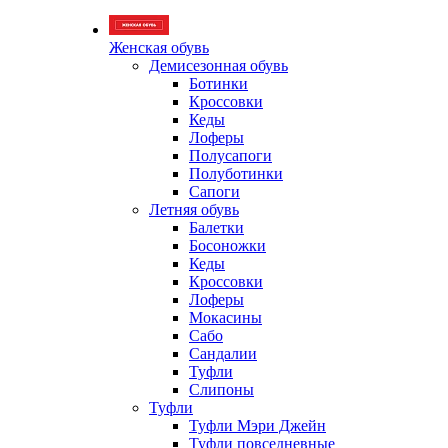
Женская обувь
Демисезонная обувь
Ботинки
Кроссовки
Кеды
Лоферы
Полусапоги
Полуботинки
Сапоги
Летняя обувь
Балетки
Босоножки
Кеды
Кроссовки
Лоферы
Мокасины
Сабо
Сандалии
Туфли
Слипоны
Туфли
Туфли Мэри Джейн
Туфли повседневные