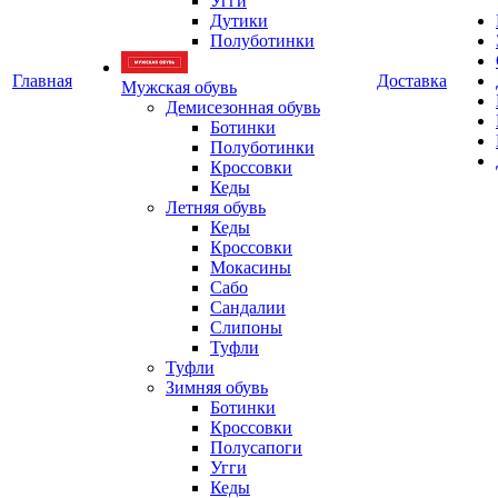
Угги
Дутики
Полуботинки
Главная
Доставка
Мужская обувь
Демисезонная обувь
Ботинки
Полуботинки
Кроссовки
Кеды
Летняя обувь
Кеды
Кроссовки
Мокасины
Сабо
Сандалии
Слипоны
Туфли
Туфли
Зимняя обувь
Ботинки
Кроссовки
Полусапоги
Угги
Кеды