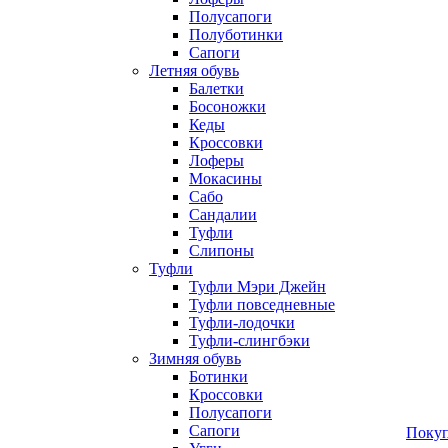
Полусапоги
Полуботинки
Сапоги
Летняя обувь
Балетки
Босоножки
Кеды
Кроссовки
Лоферы
Мокасины
Сабо
Сандалии
Туфли
Слипоны
Туфли
Туфли Мэри Джейн
Туфли повседневные
Туфли-лодочки
Туфли-слингбэки
Зимняя обувь
Ботинки
Кроссовки
Полусапоги
Сапоги
Покуп