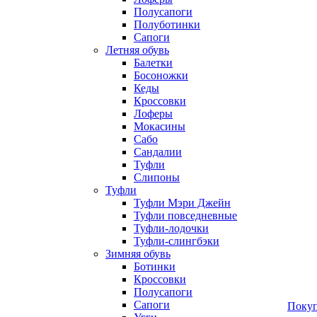
Полусапоги
Полуботинки
Сапоги
Летняя обувь
Балетки
Босоножки
Кеды
Кроссовки
Лоферы
Мокасины
Сабо
Сандалии
Туфли
Слипоны
Туфли
Туфли Мэри Джейн
Туфли повседневные
Туфли-лодочки
Туфли-слингбэки
Зимняя обувь
Ботинки
Кроссовки
Полусапоги
Сапоги
Покуп