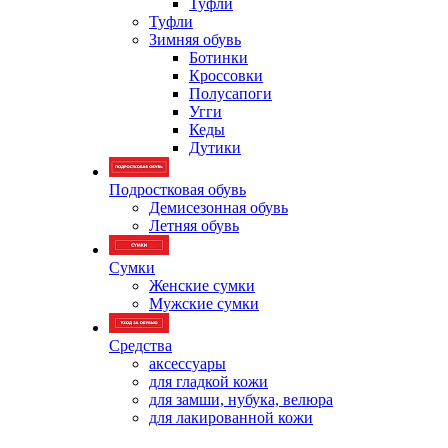
Туфли
Туфли
Зимняя обувь
Ботинки
Кроссовки
Полусапоги
Угги
Кеды
Дутики
Подростковая обувь
Демисезонная обувь
Летняя обувь
Сумки
Женские сумки
Мужские сумки
Средства
аксессуары
для гладкой кожи
для замши, нубука, велюра
для лакированной кожи