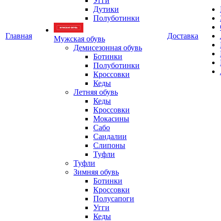
Угги
Дутики
Полуботинки
Главная
Доставка
Мужская обувь
Демисезонная обувь
Ботинки
Полуботинки
Кроссовки
Кеды
Летняя обувь
Кеды
Кроссовки
Мокасины
Сабо
Сандалии
Слипоны
Туфли
Туфли
Зимняя обувь
Ботинки
Кроссовки
Полусапоги
Угги
Кеды