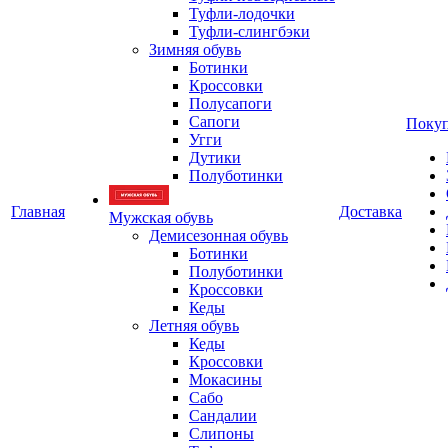
Туфли-лодочки
Туфли-слингбэки
Зимняя обувь
Ботинки
Кроссовки
Полусапоги
Сапоги
Покуп
Угги
Дутики
Полуботинки
Главная
Доставка
Мужская обувь
Демисезонная обувь
Ботинки
Полуботинки
Кроссовки
Кеды
Летняя обувь
Кеды
Кроссовки
Мокасины
Сабо
Сандалии
Слипоны