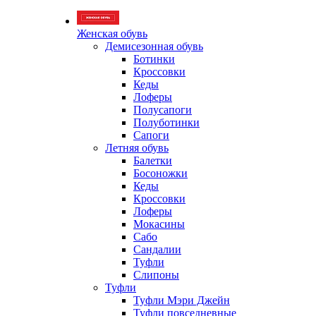
Женская обувь
Демисезонная обувь
Ботинки
Кроссовки
Кеды
Лоферы
Полусапоги
Полуботинки
Сапоги
Летняя обувь
Балетки
Босоножки
Кеды
Кроссовки
Лоферы
Мокасины
Сабо
Сандалии
Туфли
Слипоны
Туфли
Туфли Мэри Джейн
Туфли повседневные