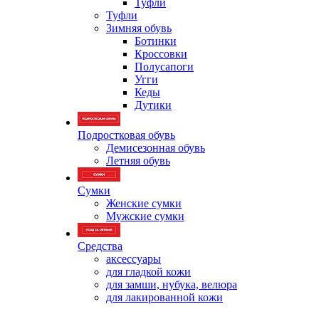
Туфли
Туфли
Зимняя обувь
Ботинки
Кроссовки
Полусапоги
Угги
Кеды
Дутики
Подростковая обувь
Демисезонная обувь
Летняя обувь
Сумки
Женские сумки
Мужские сумки
Средства
аксессуары
для гладкой кожи
для замши, нубука, велюра
для лакированной кожи