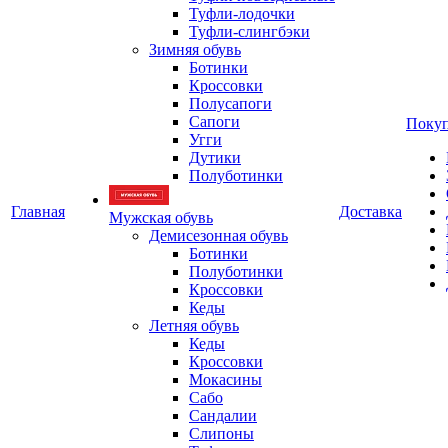
Туфли-лодочки
Туфли-слингбэки
Зимняя обувь
Ботинки
Кроссовки
Полусапоги
Сапоги
Покуп
Угги
Дутики
Полуботинки
Главная
Доставка
Мужская обувь
Демисезонная обувь
Ботинки
Полуботинки
Кроссовки
Кеды
Летняя обувь
Кеды
Кроссовки
Мокасины
Сабо
Сандалии
Слипоны