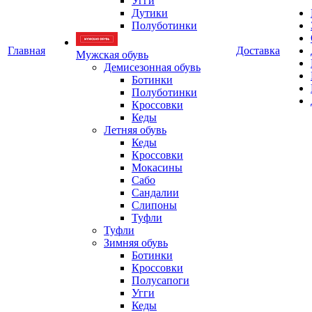
Угги
Дутики
Полуботинки
Главная
Доставка
Мужская обувь
Демисезонная обувь
Ботинки
Полуботинки
Кроссовки
Кеды
Летняя обувь
Кеды
Кроссовки
Мокасины
Сабо
Сандалии
Слипоны
Туфли
Туфли
Зимняя обувь
Ботинки
Кроссовки
Полусапоги
Угги
Кеды