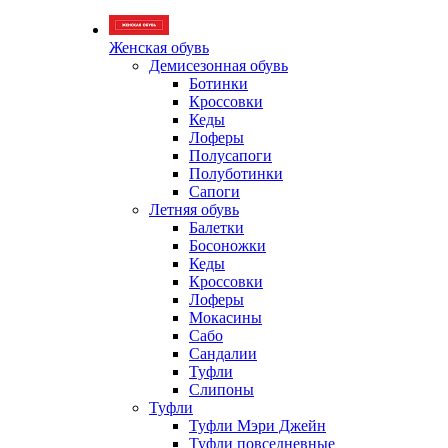
Женская обувь
Демисезонная обувь
Ботинки
Кроссовки
Кеды
Лоферы
Полусапоги
Полуботинки
Сапоги
Летняя обувь
Балетки
Босоножки
Кеды
Кроссовки
Лоферы
Мокасины
Сабо
Сандалии
Туфли
Слипоны
Туфли
Туфли Мэри Джейн
Туфли повседневные