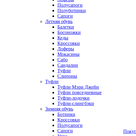
Полусапоги
Полуботинки
Сапоги
Летняя обувь
Балетки
Босоножки
Кеды
Кроссовки
Лоферы
Мокасины
Сабо
Сандалии
Туфли
Слипоны
Туфли
Туфли Мэри Джейн
Туфли повседневные
Туфли-лодочки
Туфли-слингбэки
Зимняя обувь
Ботинки
Кроссовки
Полусапоги
Сапоги
Покуп