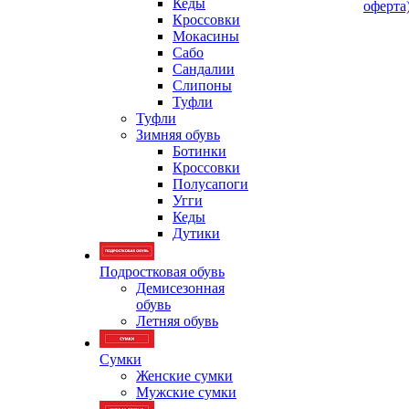
Кеды
оферта
Кроссовки
Мокасины
Сабо
Сандалии
Слипоны
Туфли
Туфли
Зимняя обувь
Ботинки
Кроссовки
Полусапоги
Угги
Кеды
Дутики
Подростковая обувь
Демисезонная
обувь
Летняя обувь
Сумки
Женские сумки
Мужские сумки