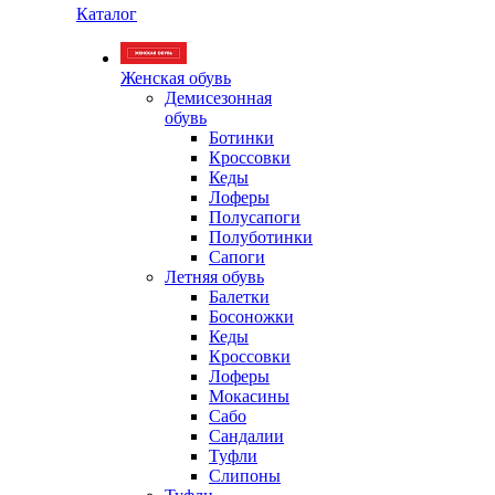
Каталог
Женская обувь
Демисезонная
обувь
Ботинки
Кроссовки
Кеды
Лоферы
Полусапоги
Полуботинки
Сапоги
Летняя обувь
Балетки
Босоножки
Кеды
Кроссовки
Лоферы
Мокасины
Сабо
Сандалии
Туфли
Слипоны