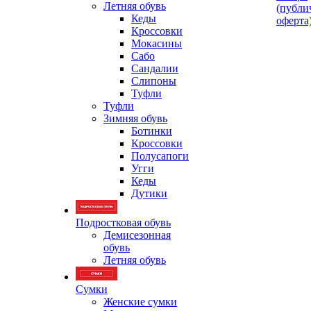
Летняя обувь
(публи
Кеды
оферта
Кроссовки
Мокасины
Сабо
Сандалии
Слипоны
Туфли
Туфли
Зимняя обувь
Ботинки
Кроссовки
Полусапоги
Угги
Кеды
Дутики
Подростковая обувь
Демисезонная
обувь
Летняя обувь
Сумки
Женские сумки