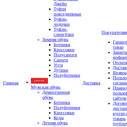
Джейн
Туфли
повседневные
Туфли-
лодочки
Туфли-
Покупателя
слингбэки
Зимняя обувь
Гарант
Ботинки
товар
Кроссовки
Защита
Полусапоги
инфор
Сапоги
Оплата
Угги
Достав
Дутики
Возвра
Полуботинки
Пользо
Главная
Доставка
соглаш
Мужская обувь
Прави
Демисезонная
пользо
обувь
сайтом
Ботинки
Догово
Полуботинки
дистан
Кроссовки
купли-
Кеды
товара
Летняя обувь
(публи