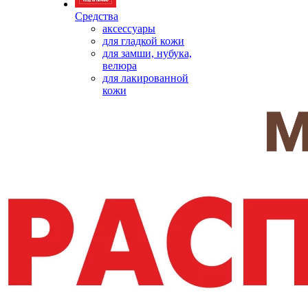
Средства
аксессуары
для гладкой кожи
для замши, нубука,
велюра
для лакированной
кожи