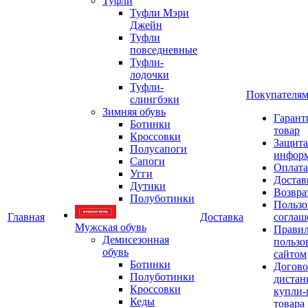
Туфли
Туфли Мэри
Джейн
Туфли
повседневные
Туфли-
лодочки
Туфли-
Покупателя
слингбэки
Зимняя обувь
Гарант
Ботинки
товар
Кроссовки
Защита
Полусапоги
инфор
Сапоги
Оплата
Угги
Достав
Дутики
Возвра
Полуботинки
Пользо
Главная
Доставка
соглаш
Мужская обувь
Прави
Демисезонная
пользо
обувь
сайтом
Ботинки
Догово
Полуботинки
дистан
Кроссовки
купли-
Кеды
товара