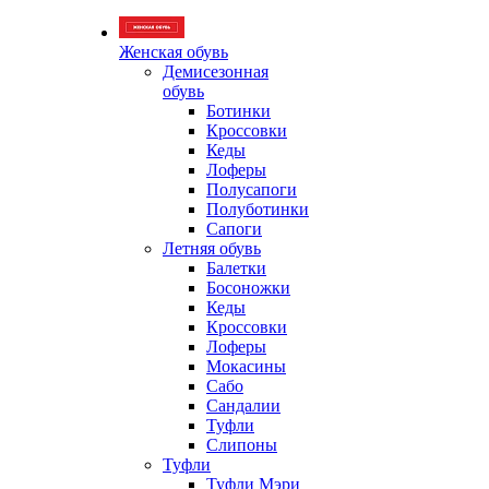
Женская обувь
Демисезонная
обувь
Ботинки
Кроссовки
Кеды
Лоферы
Полусапоги
Полуботинки
Сапоги
Летняя обувь
Балетки
Босоножки
Кеды
Кроссовки
Лоферы
Мокасины
Сабо
Сандалии
Туфли
Слипоны
Туфли
Туфли Мэри