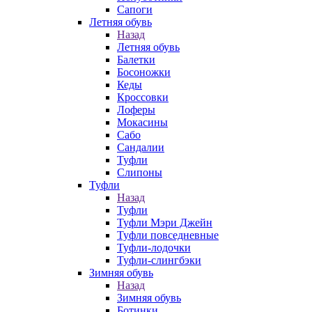
Сапоги
Летняя обувь
Назад
Летняя обувь
Балетки
Босоножки
Кеды
Кроссовки
Лоферы
Мокасины
Сабо
Сандалии
Туфли
Слипоны
Туфли
Назад
Туфли
Туфли Мэри Джейн
Туфли повседневные
Туфли-лодочки
Туфли-слингбэки
Зимняя обувь
Назад
Зимняя обувь
Ботинки