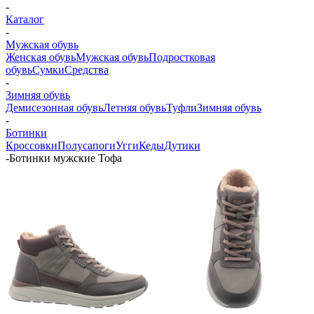
-
Каталог
-
Мужская обувь
Женская обувь
Мужская обувь
Подростковая
обувь
Сумки
Средства
-
Зимняя обувь
Демисезонная обувь
Летняя обувь
Туфли
Зимняя обувь
-
Ботинки
Кроссовки
Полусапоги
Угги
Кеды
Дутики
-
Ботинки мужские Тофа