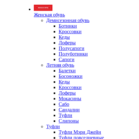
Женская обувь
Демисезонная обувь
Ботинки
Кроссовки
Кеды
Лоферы
Полусапоги
Полуботинки
Сапоги
Летняя обувь
Балетки
Босоножки
Кеды
Кроссовки
Лоферы
Мокасины
Сабо
Сандалии
Туфли
Слипоны
Туфли
Туфли Мэри Джейн
Туфли повседневные