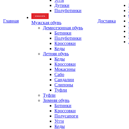
Угги
Дутики
Полуботинки
Главная
Доставка
Мужская обувь
Демисезонная обувь
Ботинки
Полуботинки
Кроссовки
Кеды
Летняя обувь
Кеды
Кроссовки
Мокасины
Сабо
Сандалии
Слипоны
Туфли
Туфли
Зимняя обувь
Ботинки
Кроссовки
Полусапоги
Угги
Кеды