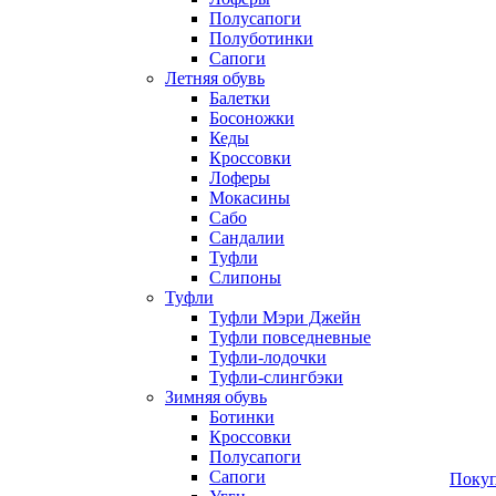
Полусапоги
Полуботинки
Сапоги
Летняя обувь
Балетки
Босоножки
Кеды
Кроссовки
Лоферы
Мокасины
Сабо
Сандалии
Туфли
Слипоны
Туфли
Туфли Мэри Джейн
Туфли повседневные
Туфли-лодочки
Туфли-слингбэки
Зимняя обувь
Ботинки
Кроссовки
Полусапоги
Сапоги
Покуп