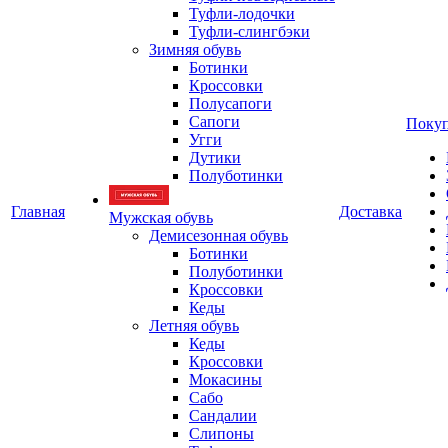
Туфли-лодочки
Туфли-слингбэки
Зимняя обувь
Ботинки
Кроссовки
Полусапоги
Сапоги
Покуп
Угги
Дутики
Полуботинки
Главная
Доставка
Мужская обувь
Демисезонная обувь
Ботинки
Полуботинки
Кроссовки
Кеды
Летняя обувь
Кеды
Кроссовки
Мокасины
Сабо
Сандалии
Слипоны