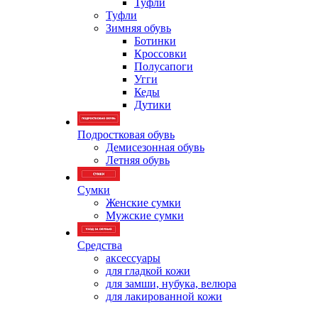
Туфли
Туфли
Зимняя обувь
Ботинки
Кроссовки
Полусапоги
Угги
Кеды
Дутики
Подростковая обувь
Демисезонная обувь
Летняя обувь
Сумки
Женские сумки
Мужские сумки
Средства
аксессуары
для гладкой кожи
для замши, нубука, велюра
для лакированной кожи