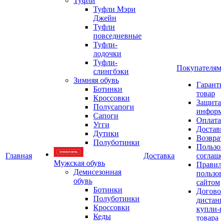
Туфли
Туфли Мэри
Джейн
Туфли
повседневные
Туфли-
лодочки
Туфли-
Покупателя
слингбэки
Зимняя обувь
Гарант
Ботинки
товар
Кроссовки
Защита
Полусапоги
инфор
Сапоги
Оплата
Угги
Достав
Дутики
Возвра
Полуботинки
Пользо
Главная
Доставка
соглаш
Мужская обувь
Прави
Демисезонная
пользо
обувь
сайтом
Ботинки
Догово
Полуботинки
дистан
Кроссовки
купли-
Кеды
товара