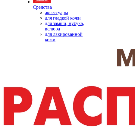
Средства
аксессуары
для гладкой кожи
для замши, нубука,
велюра
для лакированной
кожи