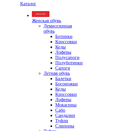
Каталог
Женская обувь
Демисезонная
обувь
Ботинки
Кроссовки
Кеды
Лоферы
Полусапоги
Полуботинки
Сапоги
Летняя обувь
Балетки
Босоножки
Кеды
Кроссовки
Лоферы
Мокасины
Сабо
Сандалии
Туфли
Слипоны