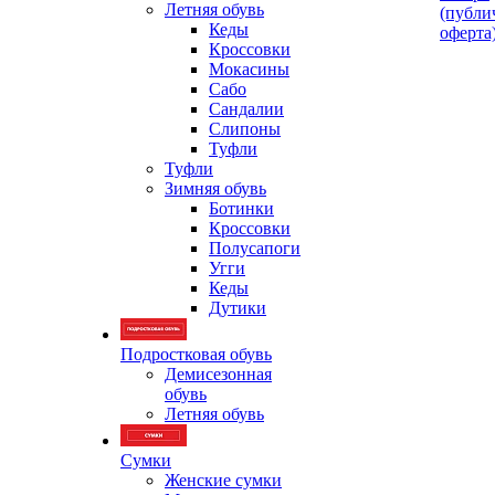
Летняя обувь
(публи
Кеды
оферта
Кроссовки
Мокасины
Сабо
Сандалии
Слипоны
Туфли
Туфли
Зимняя обувь
Ботинки
Кроссовки
Полусапоги
Угги
Кеды
Дутики
Подростковая обувь
Демисезонная
обувь
Летняя обувь
Сумки
Женские сумки