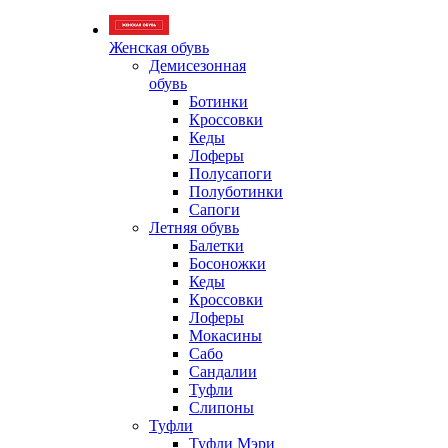
Женская обувь
Демисезонная
обувь
Ботинки
Кроссовки
Кеды
Лоферы
Полусапоги
Полуботинки
Сапоги
Летняя обувь
Балетки
Босоножки
Кеды
Кроссовки
Лоферы
Мокасины
Сабо
Сандалии
Туфли
Слипоны
Туфли
Туфли Мэри