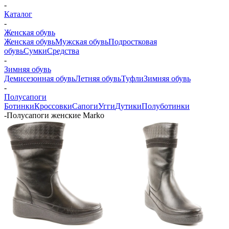
-
Каталог
-
Женская обувь
Женская обувь
Мужская обувь
Подростковая
обувь
Сумки
Средства
-
Зимняя обувь
Демисезонная обувь
Летняя обувь
Туфли
Зимняя обувь
-
Полусапоги
Ботинки
Кроссовки
Сапоги
Угги
Дутики
Полуботинки
-
Полусапоги женские Marko