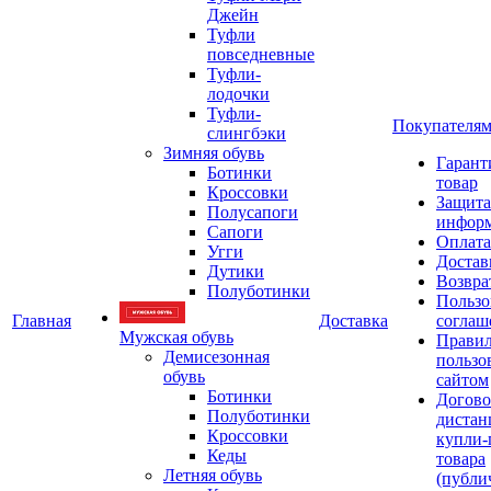
Джейн
Туфли
повседневные
Туфли-
лодочки
Туфли-
Покупателя
слингбэки
Зимняя обувь
Гарант
Ботинки
товар
Кроссовки
Защита
Полусапоги
инфор
Сапоги
Оплата
Угги
Достав
Дутики
Возвра
Полуботинки
Пользо
Главная
Доставка
соглаш
Мужская обувь
Прави
Демисезонная
пользо
обувь
сайтом
Ботинки
Догово
Полуботинки
дистан
Кроссовки
купли-
Кеды
товара
Летняя обувь
(публи