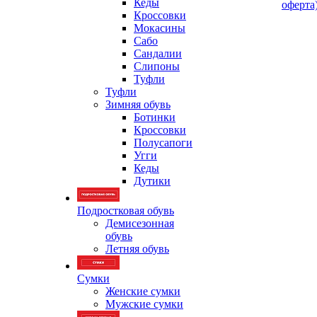
Кеды
оферта
Кроссовки
Мокасины
Сабо
Сандалии
Слипоны
Туфли
Туфли
Зимняя обувь
Ботинки
Кроссовки
Полусапоги
Угги
Кеды
Дутики
Подростковая обувь
Демисезонная
обувь
Летняя обувь
Сумки
Женские сумки
Мужские сумки