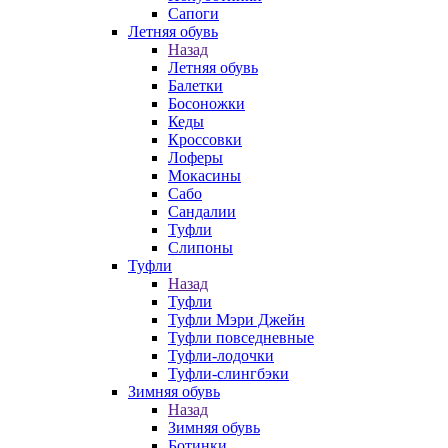
Сапоги
Летняя обувь
Назад
Летняя обувь
Балетки
Босоножки
Кеды
Кроссовки
Лоферы
Мокасины
Сабо
Сандалии
Туфли
Слипоны
Туфли
Назад
Туфли
Туфли Мэри Джейн
Туфли повседневные
Туфли-лодочки
Туфли-слингбэки
Зимняя обувь
Назад
Зимняя обувь
Ботинки