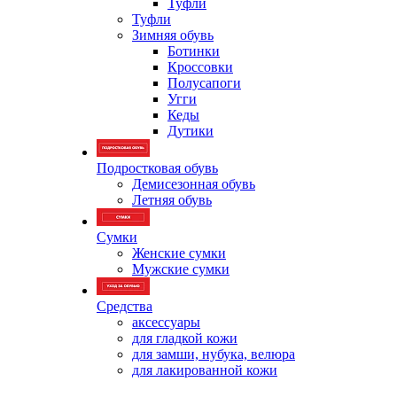
Туфли
Туфли
Зимняя обувь
Ботинки
Кроссовки
Полусапоги
Угги
Кеды
Дутики
Подростковая обувь
Демисезонная обувь
Летняя обувь
Сумки
Женские сумки
Мужские сумки
Средства
аксессуары
для гладкой кожи
для замши, нубука, велюра
для лакированной кожи