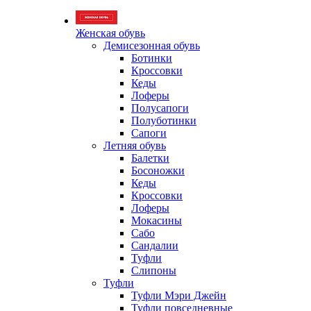
Женская обувь
Демисезонная обувь
Ботинки
Кроссовки
Кеды
Лоферы
Полусапоги
Полуботинки
Сапоги
Летняя обувь
Балетки
Босоножки
Кеды
Кроссовки
Лоферы
Мокасины
Сабо
Сандалии
Туфли
Слипоны
Туфли
Туфли Мэри Джейн
Туфли повседневные