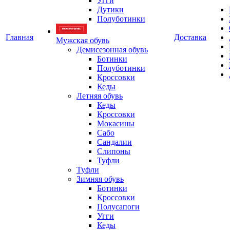
Угги
Дутики
Полуботинки
Главная
Доставка
Мужская обувь
Демисезонная обувь
Ботинки
Полуботинки
Кроссовки
Кеды
Летняя обувь
Кеды
Кроссовки
Мокасины
Сабо
Сандалии
Слипоны
Туфли
Туфли
Зимняя обувь
Ботинки
Кроссовки
Полусапоги
Угги
Кеды