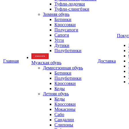
Туфли-лодочки
Туфли-слингбэки
Зимняя обувь
Ботинки
Кроссовки
Полусапоги
Сапоги
Покуп
Угги
Дутики
Полуботинки
Главная
Доставка
Мужская обувь
Демисезонная обувь
Ботинки
Полуботинки
Кроссовки
Кеды
Летняя обувь
Кеды
Кроссовки
Мокасины
Сабо
Сандалии
Слипоны