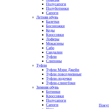
Полусапоги
Полуботинки
Сапоги
Летняя обувь
Балетки
Босоножки
Кеды
Кроссовки
Лоферы
Мокасины
Сабо
Сандалии
Туфли
Слипоны
Туфли
Туфли Мэри Джейн
Туфли повседневные
Туфли-лодочки
Туфли-слингбэки
Зимняя обувь
Ботинки
Кроссовки
Полусапоги
Сапоги
Покуп