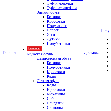
Туфли-лодочки
Туфли-слингбэки
Зимняя обувь
Ботинки
Кроссовки
Полусапоги
Сапоги
Покуп
Угги
Дутики
Полуботинки
Главная
Доставка
Мужская обувь
Демисезонная обувь
Ботинки
Полуботинки
Кроссовки
Кеды
Летняя обувь
Кеды
Кроссовки
Мокасины
Сабо
Сандалии
Слипоны