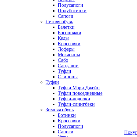
Полусапоги
Полуботинки
Сапоги
Летняя обувь
Балетки
Босоножки
Кеды
Кроссовки
Лоферы
Мокасины
Сабо
Сандалии
Туфли
Слипоны
Туфли
Туфли Мэри Джейн
Туфли повседневные
Туфли-лодочки
Туфли-слингбэки
Зимняя обувь
Ботинки
Кроссовки
Полусапоги
Сапоги
Покуп