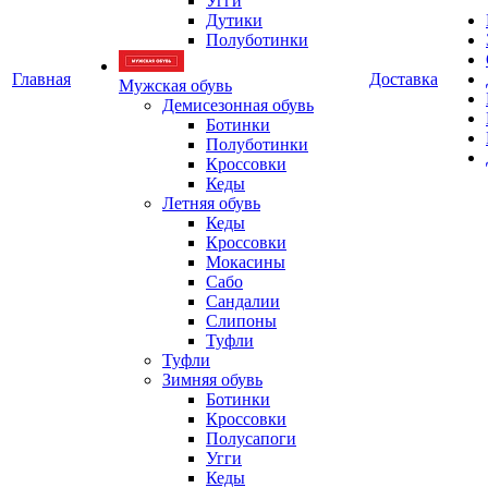
Угги
Дутики
Полуботинки
Главная
Доставка
Мужская обувь
Демисезонная обувь
Ботинки
Полуботинки
Кроссовки
Кеды
Летняя обувь
Кеды
Кроссовки
Мокасины
Сабо
Сандалии
Слипоны
Туфли
Туфли
Зимняя обувь
Ботинки
Кроссовки
Полусапоги
Угги
Кеды