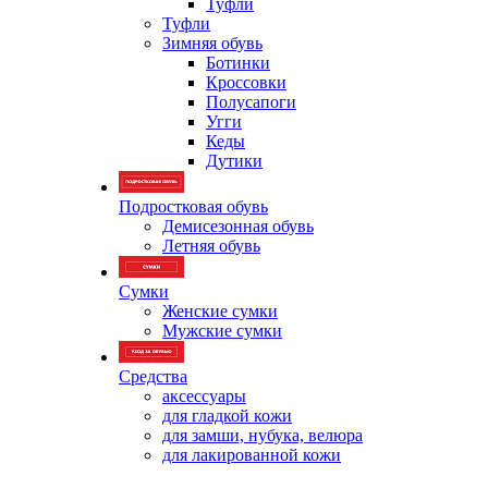
Туфли
Туфли
Зимняя обувь
Ботинки
Кроссовки
Полусапоги
Угги
Кеды
Дутики
Подростковая обувь
Демисезонная обувь
Летняя обувь
Сумки
Женские сумки
Мужские сумки
Средства
аксессуары
для гладкой кожи
для замши, нубука, велюра
для лакированной кожи