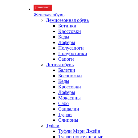
Женская обувь
Демисезонная обувь
Ботинки
Кроссовки
Кеды
Лоферы
Полусапоги
Полуботинки
Сапоги
Летняя обувь
Балетки
Босоножки
Кеды
Кроссовки
Лоферы
Мокасины
Сабо
Сандалии
Туфли
Слипоны
Туфли
Туфли Мэри Джейн
Туфли повседневные