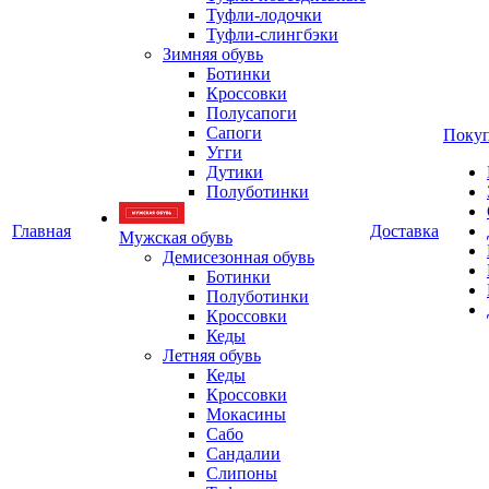
Туфли-лодочки
Туфли-слингбэки
Зимняя обувь
Ботинки
Кроссовки
Полусапоги
Сапоги
Покуп
Угги
Дутики
Полуботинки
Главная
Доставка
Мужская обувь
Демисезонная обувь
Ботинки
Полуботинки
Кроссовки
Кеды
Летняя обувь
Кеды
Кроссовки
Мокасины
Сабо
Сандалии
Слипоны