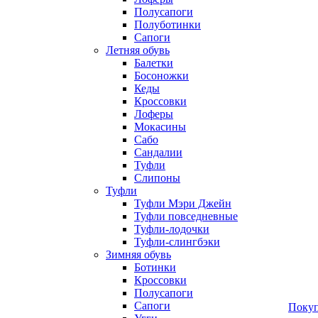
Полусапоги
Полуботинки
Сапоги
Летняя обувь
Балетки
Босоножки
Кеды
Кроссовки
Лоферы
Мокасины
Сабо
Сандалии
Туфли
Слипоны
Туфли
Туфли Мэри Джейн
Туфли повседневные
Туфли-лодочки
Туфли-слингбэки
Зимняя обувь
Ботинки
Кроссовки
Полусапоги
Сапоги
Покуп