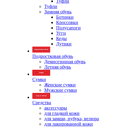
Туфли
Туфли
Зимняя обувь
Ботинки
Кроссовки
Полусапоги
Угги
Кеды
Дутики
Подростковая обувь
Демисезонная обувь
Летняя обувь
Сумки
Женские сумки
Мужские сумки
Средства
аксессуары
для гладкой кожи
для замши, нубука, велюра
для лакированной кожи