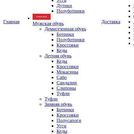
Угги
Дутики
Полуботинки
Главная
Доставка
Мужская обувь
Демисезонная обувь
Ботинки
Полуботинки
Кроссовки
Кеды
Летняя обувь
Кеды
Кроссовки
Мокасины
Сабо
Сандалии
Слипоны
Туфли
Туфли
Зимняя обувь
Ботинки
Кроссовки
Полусапоги
Угги
Кеды