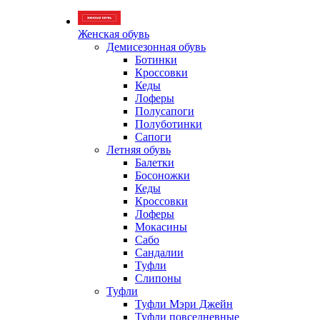
Женская обувь
Демисезонная обувь
Ботинки
Кроссовки
Кеды
Лоферы
Полусапоги
Полуботинки
Сапоги
Летняя обувь
Балетки
Босоножки
Кеды
Кроссовки
Лоферы
Мокасины
Сабо
Сандалии
Туфли
Слипоны
Туфли
Туфли Мэри Джейн
Туфли повседневные