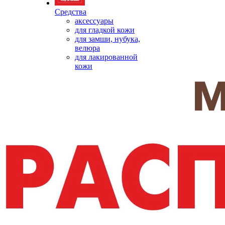
Средства
аксессуары
для гладкой кожи
для замши, нубука,
велюра
для лакированной
кожи