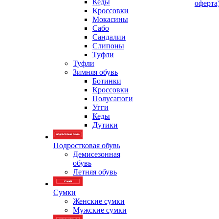
Кеды
оферта
Кроссовки
Мокасины
Сабо
Сандалии
Слипоны
Туфли
Туфли
Зимняя обувь
Ботинки
Кроссовки
Полусапоги
Угги
Кеды
Дутики
Подростковая обувь
Демисезонная
обувь
Летняя обувь
Сумки
Женские сумки
Мужские сумки