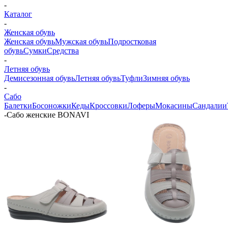
-
Каталог
-
Женская обувь
Женская обувь
Мужская обувь
Подростковая
обувь
Сумки
Средства
-
Летняя обувь
Демисезонная обувь
Летняя обувь
Туфли
Зимняя обувь
-
Сабо
Балетки
Босоножки
Кеды
Кроссовки
Лоферы
Мокасины
Сандалии
-
Сабо женские BONAVI