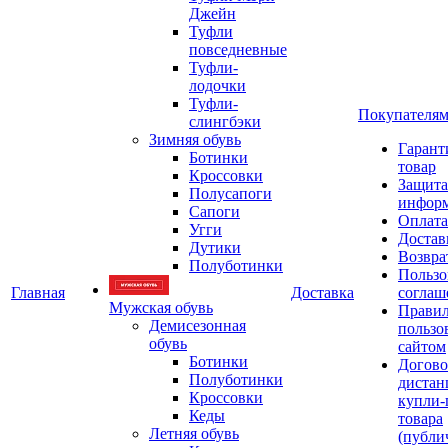
Джейн
Туфли
повседневные
Туфли-
лодочки
Туфли-
Покупателя
слингбэки
Зимняя обувь
Гарант
Ботинки
товар
Кроссовки
Защита
Полусапоги
инфор
Сапоги
Оплата
Угги
Достав
Дутики
Возвра
Полуботинки
Пользо
Главная
Доставка
соглаш
Мужская обувь
Прави
Демисезонная
пользо
обувь
сайтом
Ботинки
Догово
Полуботинки
дистан
Кроссовки
купли-
Кеды
товара
Летняя обувь
(публи