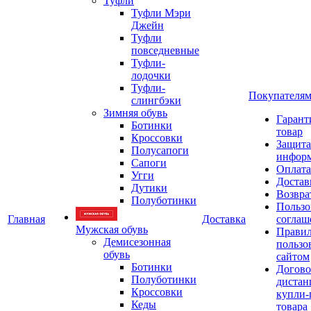
Туфли
Туфли Мэри
Джейн
Туфли
повседневные
Туфли-
лодочки
Туфли-
Покупателя
слингбэки
Зимняя обувь
Гарант
Ботинки
товар
Кроссовки
Защита
Полусапоги
инфор
Сапоги
Оплата
Угги
Достав
Дутики
Возвра
Полуботинки
Пользо
Главная
Доставка
соглаш
Мужская обувь
Прави
Демисезонная
пользо
обувь
сайтом
Ботинки
Догово
Полуботинки
дистан
Кроссовки
купли-
Кеды
товара