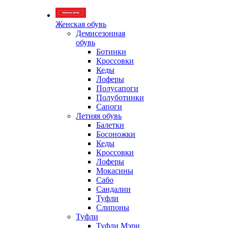
Женская обувь
Демисезонная
обувь
Ботинки
Кроссовки
Кеды
Лоферы
Полусапоги
Полуботинки
Сапоги
Летняя обувь
Балетки
Босоножки
Кеды
Кроссовки
Лоферы
Мокасины
Сабо
Сандалии
Туфли
Слипоны
Туфли
Туфли Мэри