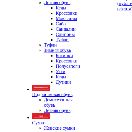
Летняя обувь
(публи
Кеды
оферта
Кроссовки
Мокасины
Сабо
Сандалии
Слипоны
Туфли
Туфли
Зимняя обувь
Ботинки
Кроссовки
Полусапоги
Угги
Кеды
Дутики
Подростковая обувь
Демисезонная
обувь
Летняя обувь
Сумки
Женские сумки