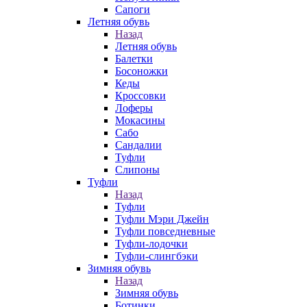
Сапоги
Летняя обувь
Назад
Летняя обувь
Балетки
Босоножки
Кеды
Кроссовки
Лоферы
Мокасины
Сабо
Сандалии
Туфли
Слипоны
Туфли
Назад
Туфли
Туфли Мэри Джейн
Туфли повседневные
Туфли-лодочки
Туфли-слингбэки
Зимняя обувь
Назад
Зимняя обувь
Ботинки