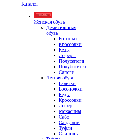
Каталог
Женская обувь
Демисезонная
обувь
Ботинки
Кроссовки
Кеды
Лоферы
Полусапоги
Полуботинки
Сапоги
Летняя обувь
Балетки
Босоножки
Кеды
Кроссовки
Лоферы
Мокасины
Сабо
Сандалии
Туфли
Слипоны