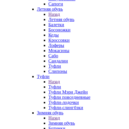
Сапоги
Летняя обувь
Назад
Летняя обувь
Балетки
Босоножки
Кеды
Кроссовки
Лоферы
Мокасины
Сабо
Сандалии
Туфли
Слипоны
Туфли
Назад
Туфли
Туфли Мэри Джейн
Туфли повседневные
Туфли-лодочки
Туфли-слингбэки
Зимняя обувь
Назад
Зимняя обувь
Ботинки