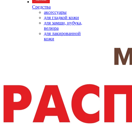
Средства
аксессуары
для гладкой кожи
для замши, нубука,
велюра
для лакированной
кожи