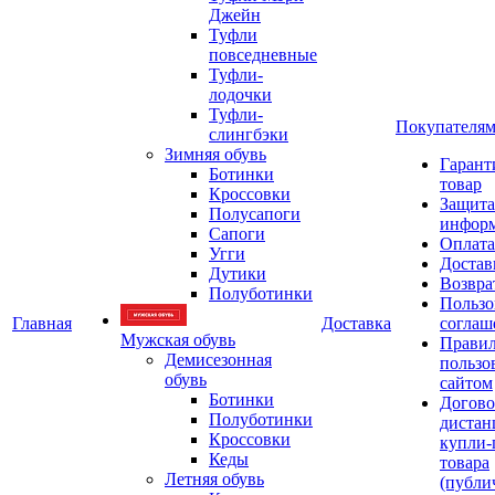
Джейн
Туфли
повседневные
Туфли-
лодочки
Туфли-
Покупателя
слингбэки
Зимняя обувь
Гарант
Ботинки
товар
Кроссовки
Защита
Полусапоги
инфор
Сапоги
Оплата
Угги
Достав
Дутики
Возвра
Полуботинки
Пользо
Главная
Доставка
соглаш
Мужская обувь
Прави
Демисезонная
пользо
обувь
сайтом
Ботинки
Догово
Полуботинки
дистан
Кроссовки
купли-
Кеды
товара
Летняя обувь
(публи