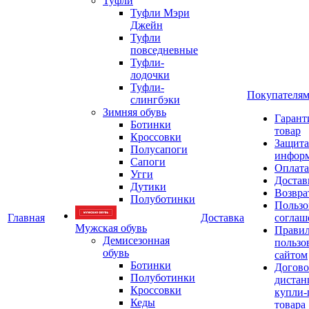
Туфли
Туфли Мэри
Джейн
Туфли
повседневные
Туфли-
лодочки
Туфли-
Покупателя
слингбэки
Зимняя обувь
Гарант
Ботинки
товар
Кроссовки
Защита
Полусапоги
инфор
Сапоги
Оплата
Угги
Достав
Дутики
Возвра
Полуботинки
Пользо
Главная
Доставка
соглаш
Мужская обувь
Прави
Демисезонная
пользо
обувь
сайтом
Ботинки
Догово
Полуботинки
дистан
Кроссовки
купли-
Кеды
товара