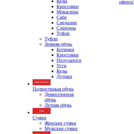
Кеды
оферта
Кроссовки
Мокасины
Сабо
Сандалии
Слипоны
Туфли
Туфли
Зимняя обувь
Ботинки
Кроссовки
Полусапоги
Угги
Кеды
Дутики
Подростковая обувь
Демисезонная
обувь
Летняя обувь
Сумки
Женские сумки
Мужские сумки