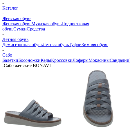
-
Каталог
-
Женская обувь
Женская обувь
Мужская обувь
Подростковая
обувь
Сумки
Средства
-
Летняя обувь
Демисезонная обувь
Летняя обувь
Туфли
Зимняя обувь
-
Сабо
Балетки
Босоножки
Кеды
Кроссовки
Лоферы
Мокасины
Сандалии
-
Сабо женские BONAVI