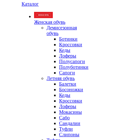
Каталог
Женская обувь
Демисезонная
обувь
Ботинки
Кроссовки
Кеды
Лоферы
Полусапоги
Полуботинки
Сапоги
Летняя обувь
Балетки
Босоножки
Кеды
Кроссовки
Лоферы
Мокасины
Сабо
Сандалии
Туфли
Слипоны