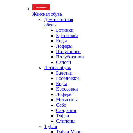
Женская обувь
Демисезонная
обувь
Ботинки
Кроссовки
Кеды
Лоферы
Полусапоги
Полуботинки
Сапоги
Летняя обувь
Балетки
Босоножки
Кеды
Кроссовки
Лоферы
Мокасины
Сабо
Сандалии
Туфли
Слипоны
Туфли
Туфли Мэри