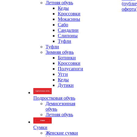
Летняя обувь
(публи
Кеды
оферта
Кроссовки
Мокасины
Сабо
Сандалии
Слипоны
Туфли
Туфли
Зимняя обувь
Ботинки
Кроссовки
Полусапоги
Угги
Кеды
Дутики
Подростковая обувь
Демисезонная
обувь
Летняя обувь
Сумки
Женские сумки