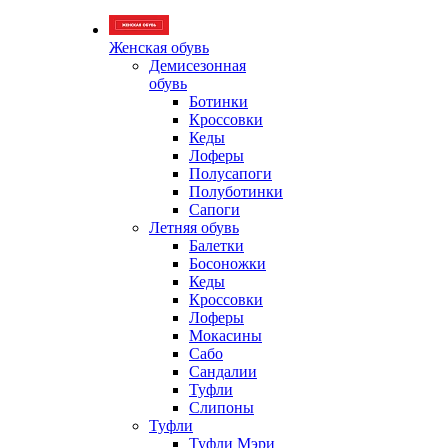
Женская обувь
Демисезонная
обувь
Ботинки
Кроссовки
Кеды
Лоферы
Полусапоги
Полуботинки
Сапоги
Летняя обувь
Балетки
Босоножки
Кеды
Кроссовки
Лоферы
Мокасины
Сабо
Сандалии
Туфли
Слипоны
Туфли
Туфли Мэри