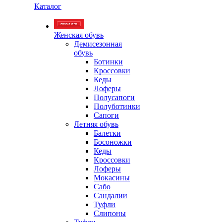
Каталог
Женская обувь
Демисезонная
обувь
Ботинки
Кроссовки
Кеды
Лоферы
Полусапоги
Полуботинки
Сапоги
Летняя обувь
Балетки
Босоножки
Кеды
Кроссовки
Лоферы
Мокасины
Сабо
Сандалии
Туфли
Слипоны