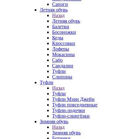
Сапоги
Летняя обувь
Назад
Летняя обувь
Балетки
Босоножки
Кеды
Кроссовки
Лоферы
Мокасины
Сабо
Сандалии
Туфли
Слипоны
Туфли
Назад
Туфли
Туфли Мэри Джейн
Туфли повседневные
Туфли-лодочки
Туфли-слингбэки
Зимняя обувь
Назад
Зимняя обувь
Ботинки