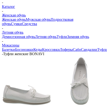
-
Каталог
-
Женская обувь
Женская обувь
Мужская обувь
Подростковая
обувь
Сумки
Средства
-
Летняя обувь
Демисезонная обувь
Летняя обувь
Туфли
Зимняя обувь
-
Мокасины
Балетки
Босоножки
Кеды
Кроссовки
Лоферы
Сабо
Сандалии
Туфл
-
Туфли женские BONAVI