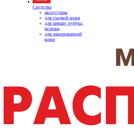
Средства
аксессуары
для гладкой кожи
для замши, нубука,
велюра
для лакированной
кожи