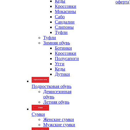
Кеды
оферта
Кроссовки
Мокасины
Сабо
Сандалии
Слипоны
Туфли
Туфли
Зимняя обувь
Ботинки
Кроссовки
Полусапоги
Угги
Кеды
Дутики
Подростковая обувь
Демисезонная
обувь
Летняя обувь
Сумки
Женские сумки
Мужские сумки