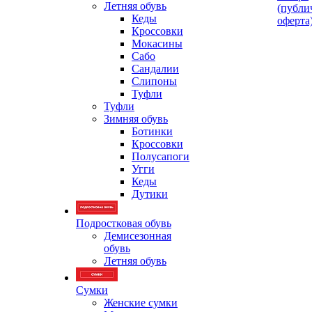
Летняя обувь
(публи
Кеды
оферта
Кроссовки
Мокасины
Сабо
Сандалии
Слипоны
Туфли
Туфли
Зимняя обувь
Ботинки
Кроссовки
Полусапоги
Угги
Кеды
Дутики
Подростковая обувь
Демисезонная
обувь
Летняя обувь
Сумки
Женские сумки