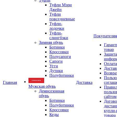
Туфли
Туфли Мэри
Джейн
Туфли
повседневные
Туфли-
лодочки
Туфли-
Покупателя
слингбэки
Зимняя обувь
Гарант
Ботинки
товар
Кроссовки
Защита
Полусапоги
инфор
Сапоги
Оплата
Угги
Достав
Дутики
Возвра
Полуботинки
Пользо
Главная
Доставка
соглаш
Мужская обувь
Прави
Демисезонная
пользо
обувь
сайтом
Ботинки
Догово
Полуботинки
дистан
Кроссовки
купли-
Кеды
товара