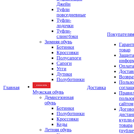
Джейн
Туфли
повседневные
Туфли-
лодочки
Туфли-
Покупателя
слингбэки
Зимняя обувь
Гарант
Ботинки
товар
Кроссовки
Защита
Полусапоги
инфор
Сапоги
Оплата
Угги
Достав
Дутики
Возвра
Полуботинки
Пользо
Главная
Доставка
соглаш
Мужская обувь
Прави
Демисезонная
пользо
обувь
сайтом
Ботинки
Догово
Полуботинки
дистан
Кроссовки
купли-
Кеды
товара
Летняя обувь
(публи