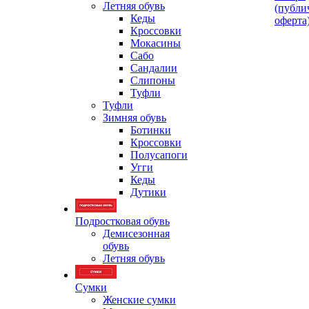
Летняя обувь
(публи
Кеды
оферта
Кроссовки
Мокасины
Сабо
Сандалии
Слипоны
Туфли
Туфли
Зимняя обувь
Ботинки
Кроссовки
Полусапоги
Угги
Кеды
Дутики
Подростковая обувь
Демисезонная
обувь
Летняя обувь
Сумки
Женские сумки