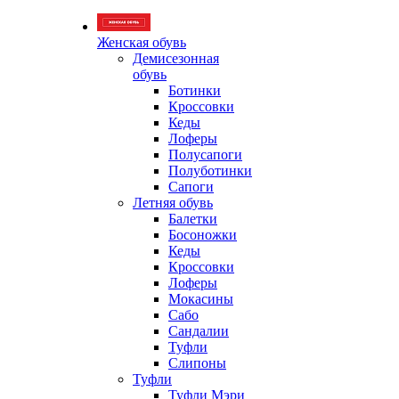
Женская обувь
Демисезонная
обувь
Ботинки
Кроссовки
Кеды
Лоферы
Полусапоги
Полуботинки
Сапоги
Летняя обувь
Балетки
Босоножки
Кеды
Кроссовки
Лоферы
Мокасины
Сабо
Сандалии
Туфли
Слипоны
Туфли
Туфли Мэри