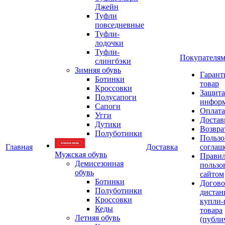
Джейн
Туфли
повседневные
Туфли-
лодочки
Туфли-
Покупателя
слингбэки
Зимняя обувь
Гарант
Ботинки
товар
Кроссовки
Защита
Полусапоги
инфор
Сапоги
Оплата
Угги
Достав
Дутики
Возвра
Полуботинки
Пользо
Главная
Доставка
соглаш
Мужская обувь
Прави
Демисезонная
пользо
обувь
сайтом
Ботинки
Догово
Полуботинки
дистан
Кроссовки
купли-
Кеды
товара
Летняя обувь
(публи