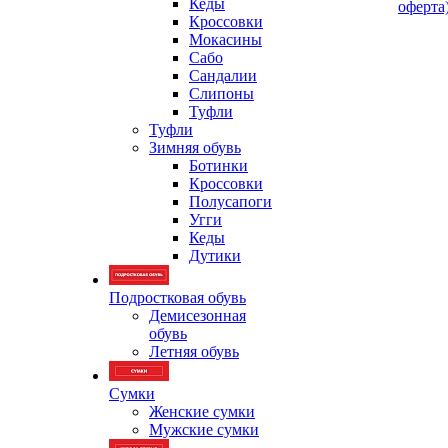
Кеды
оферта
Кроссовки
Мокасины
Сабо
Сандалии
Слипоны
Туфли
Туфли
Зимняя обувь
Ботинки
Кроссовки
Полусапоги
Угги
Кеды
Дутики
Подростковая обувь
Демисезонная
обувь
Летняя обувь
Сумки
Женские сумки
Мужские сумки