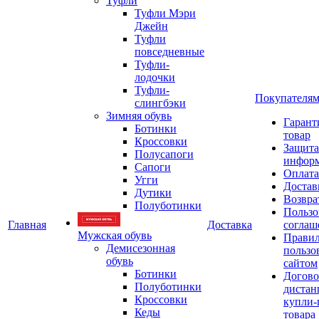
Туфли
Туфли Мэри
Джейн
Туфли
повседневные
Туфли-
лодочки
Туфли-
Покупателя
слингбэки
Зимняя обувь
Гарант
Ботинки
товар
Кроссовки
Защита
Полусапоги
инфор
Сапоги
Оплата
Угги
Достав
Дутики
Возвра
Полуботинки
Пользо
Главная
Доставка
соглаш
Мужская обувь
Прави
Демисезонная
пользо
обувь
сайтом
Ботинки
Догово
Полуботинки
дистан
Кроссовки
купли-
Кеды
товара