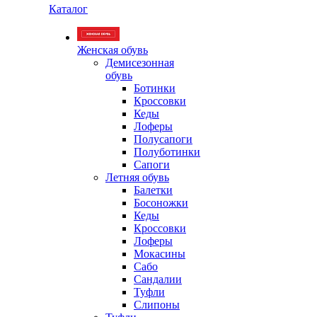
Каталог
Женская обувь
Демисезонная
обувь
Ботинки
Кроссовки
Кеды
Лоферы
Полусапоги
Полуботинки
Сапоги
Летняя обувь
Балетки
Босоножки
Кеды
Кроссовки
Лоферы
Мокасины
Сабо
Сандалии
Туфли
Слипоны