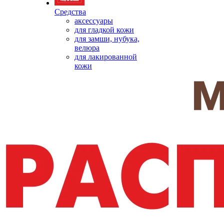
Средства
аксессуары
для гладкой кожи
для замши, нубука,
велюра
для лакированной
кожи