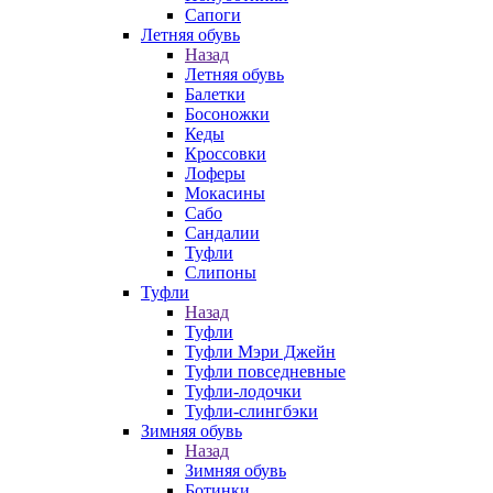
Сапоги
Летняя обувь
Назад
Летняя обувь
Балетки
Босоножки
Кеды
Кроссовки
Лоферы
Мокасины
Сабо
Сандалии
Туфли
Слипоны
Туфли
Назад
Туфли
Туфли Мэри Джейн
Туфли повседневные
Туфли-лодочки
Туфли-слингбэки
Зимняя обувь
Назад
Зимняя обувь
Ботинки