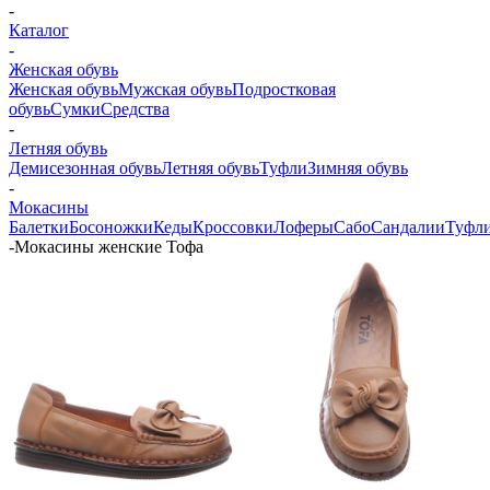
-
Каталог
-
Женская обувь
Женская обувь
Мужская обувь
Подростковая
обувь
Сумки
Средства
-
Летняя обувь
Демисезонная обувь
Летняя обувь
Туфли
Зимняя обувь
-
Мокасины
Балетки
Босоножки
Кеды
Кроссовки
Лоферы
Сабо
Сандалии
Туфл
-
Мокасины женские Тофа