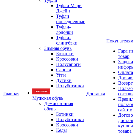
Туфли
Туфли Мэри
Джейн
Туфли
повседневные
Туфли-
лодочки
Туфли-
Покупателя
слингбэки
Зимняя обувь
Гарант
Ботинки
товар
Кроссовки
Защита
Полусапоги
инфор
Сапоги
Оплата
Угги
Достав
Дутики
Возвра
Полуботинки
Пользо
Главная
Доставка
соглаш
Мужская обувь
Прави
Демисезонная
пользо
обувь
сайтом
Ботинки
Догово
Полуботинки
дистан
Кроссовки
купли-
Кеды
товара