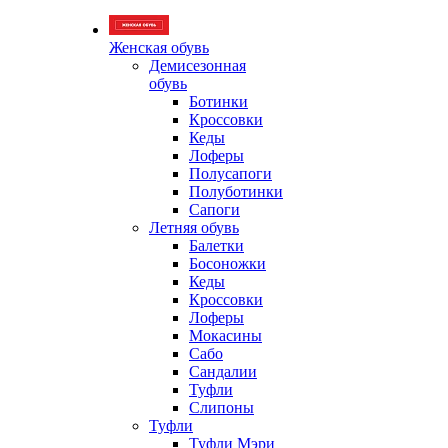
Женская обувь
Демисезонная
обувь
Ботинки
Кроссовки
Кеды
Лоферы
Полусапоги
Полуботинки
Сапоги
Летняя обувь
Балетки
Босоножки
Кеды
Кроссовки
Лоферы
Мокасины
Сабо
Сандалии
Туфли
Слипоны
Туфли
Туфли Мэри