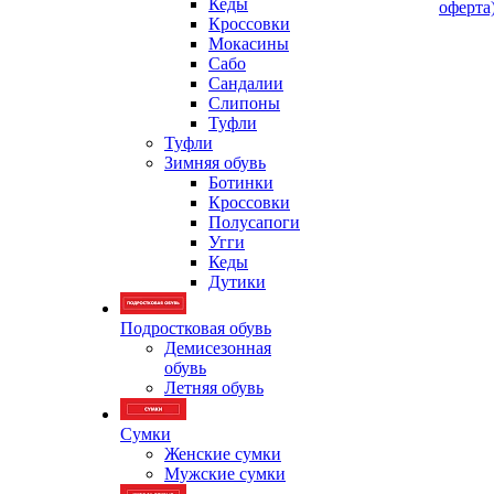
Кеды
оферта
Кроссовки
Мокасины
Сабо
Сандалии
Слипоны
Туфли
Туфли
Зимняя обувь
Ботинки
Кроссовки
Полусапоги
Угги
Кеды
Дутики
Подростковая обувь
Демисезонная
обувь
Летняя обувь
Сумки
Женские сумки
Мужские сумки