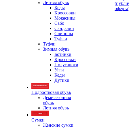
Летняя обувь
(публи
Кеды
оферта
Кроссовки
Мокасины
Сабо
Сандалии
Слипоны
Туфли
Туфли
Зимняя обувь
Ботинки
Кроссовки
Полусапоги
Угги
Кеды
Дутики
Подростковая обувь
Демисезонная
обувь
Летняя обувь
Сумки
Женские сумки