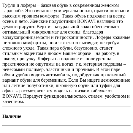
Туфли и лоферы – базовая обувь в современном женском
гардеробе. Это связано с универсальностью, практичностью и
высоким уровнем комфорта. Такая обувь подходит на весну,
осень и лето. Женские полуботинки BONAVI наглядно это
демонстрируют. Верх из натуральной кожи обеспечивает
оптимальный микроклимат для стопы, благодаря
воздухопроницаемости и гигроскопичности. Лоферы кожаные
не только комфортны, но и эффектно выглядят, не требуя
сложного ухода. Такая пара обуви, безусловно, станет
стильным акцентом в любом Вашем образе – на работу, в
школу, прогулку. Лоферы на подошве из полиуретана
практически не ощутимы на ногах, т.к. материал подошвы –
невесомый полимер, эластичный и прочный. В этой паре
обуви удобно водить автомобиль, подойдут как практичный
вариант обуви для беременных. Если Вы ищете демисезонные
или летние полуботинки, школьную обувь или туфли для
офиса – рассмотрите эту модель на низком каблуке от
BONAVI. Порадует функциональностью, стилем, удобством и
качеством.
Наличие