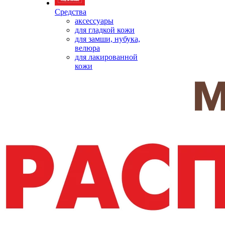
Средства
аксессуары
для гладкой кожи
для замши, нубука,
велюра
для лакированной
кожи