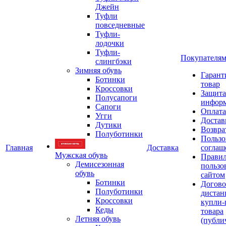
Джейн
Туфли
повседневные
Туфли-
лодочки
Туфли-
Покупателя
слингбэки
Зимняя обувь
Гарант
Ботинки
товар
Кроссовки
Защита
Полусапоги
инфор
Сапоги
Оплата
Угги
Достав
Дутики
Возвра
Полуботинки
Пользо
Главная
Доставка
соглаш
Мужская обувь
Прави
Демисезонная
пользо
обувь
сайтом
Ботинки
Догово
Полуботинки
дистан
Кроссовки
купли-
Кеды
товара
Летняя обувь
(публи