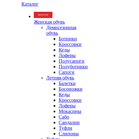
Каталог
Женская обувь
Демисезонная
обувь
Ботинки
Кроссовки
Кеды
Лоферы
Полусапоги
Полуботинки
Сапоги
Летняя обувь
Балетки
Босоножки
Кеды
Кроссовки
Лоферы
Мокасины
Сабо
Сандалии
Туфли
Слипоны