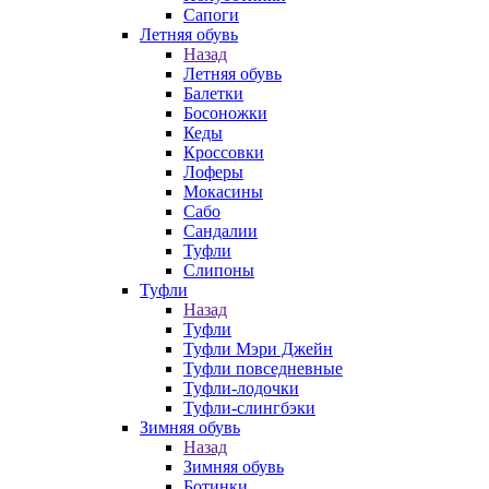
Сапоги
Летняя обувь
Назад
Летняя обувь
Балетки
Босоножки
Кеды
Кроссовки
Лоферы
Мокасины
Сабо
Сандалии
Туфли
Слипоны
Туфли
Назад
Туфли
Туфли Мэри Джейн
Туфли повседневные
Туфли-лодочки
Туфли-слингбэки
Зимняя обувь
Назад
Зимняя обувь
Ботинки