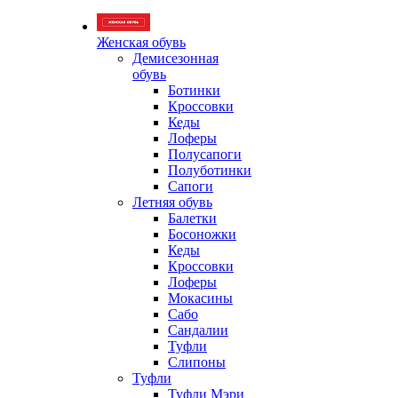
Женская обувь
Демисезонная
обувь
Ботинки
Кроссовки
Кеды
Лоферы
Полусапоги
Полуботинки
Сапоги
Летняя обувь
Балетки
Босоножки
Кеды
Кроссовки
Лоферы
Мокасины
Сабо
Сандалии
Туфли
Слипоны
Туфли
Туфли Мэри