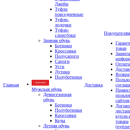
Джейн
Туфли
повседневные
Туфли-
лодочки
Туфли-
Покупателя
слингбэки
Зимняя обувь
Гарант
Ботинки
товар
Кроссовки
Защита
Полусапоги
инфор
Сапоги
Оплата
Угги
Достав
Дутики
Возвра
Полуботинки
Пользо
Главная
Доставка
соглаш
Мужская обувь
Прави
Демисезонная
пользо
обувь
сайтом
Ботинки
Догово
Полуботинки
дистан
Кроссовки
купли-
Кеды
товара
Летняя обувь
(публи