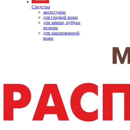
Средства
аксессуары
для гладкой кожи
для замши, нубука,
велюра
для лакированной
кожи