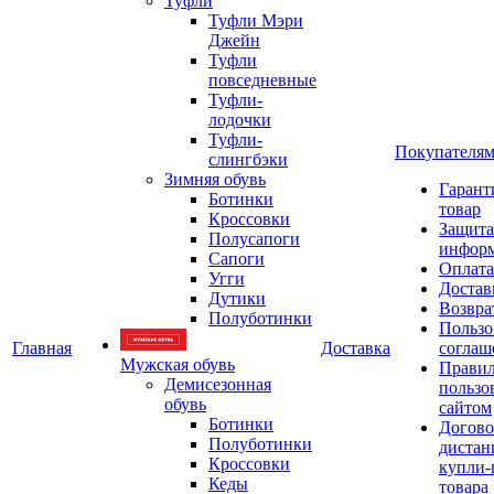
Туфли
Туфли Мэри
Джейн
Туфли
повседневные
Туфли-
лодочки
Туфли-
Покупателя
слингбэки
Зимняя обувь
Гарант
Ботинки
товар
Кроссовки
Защита
Полусапоги
инфор
Сапоги
Оплата
Угги
Достав
Дутики
Возвра
Полуботинки
Пользо
Главная
Доставка
соглаш
Мужская обувь
Прави
Демисезонная
пользо
обувь
сайтом
Ботинки
Догово
Полуботинки
дистан
Кроссовки
купли-
Кеды
товара