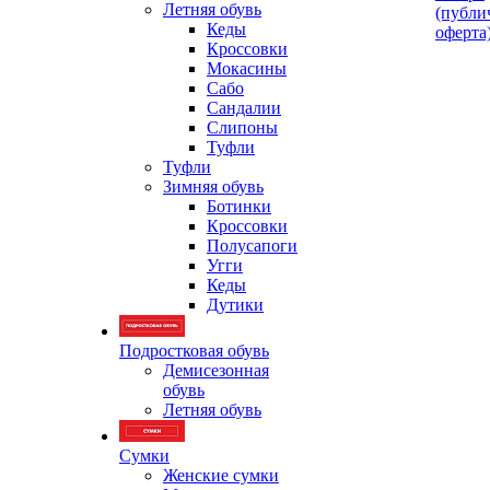
Летняя обувь
(публи
Кеды
оферта
Кроссовки
Мокасины
Сабо
Сандалии
Слипоны
Туфли
Туфли
Зимняя обувь
Ботинки
Кроссовки
Полусапоги
Угги
Кеды
Дутики
Подростковая обувь
Демисезонная
обувь
Летняя обувь
Сумки
Женские сумки