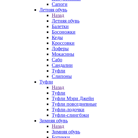
Сапоги
Летняя обувь
Назад
Летняя обувь
Балетки
Босоножки
Кеды
Кроссовки
Лоферы
Мокасины
Сабо
Сандалии
Туфли
Слипоны
Туфли
Назад
Туфли
Туфли Мэри Джейн
Туфли повседневные
Туфли-лодочки
Туфли-слингбэки
Зимняя обувь
Назад
Зимняя обувь
Ботинки