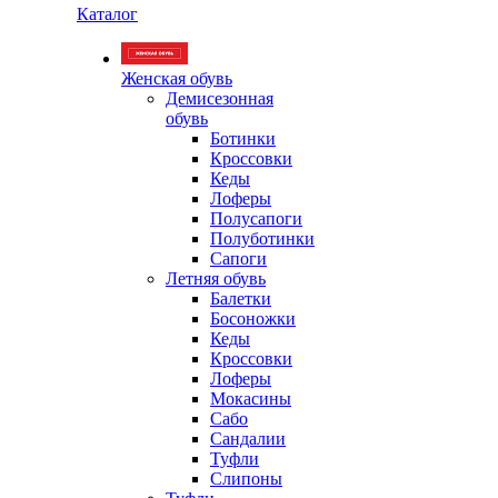
Каталог
Женская обувь
Демисезонная
обувь
Ботинки
Кроссовки
Кеды
Лоферы
Полусапоги
Полуботинки
Сапоги
Летняя обувь
Балетки
Босоножки
Кеды
Кроссовки
Лоферы
Мокасины
Сабо
Сандалии
Туфли
Слипоны