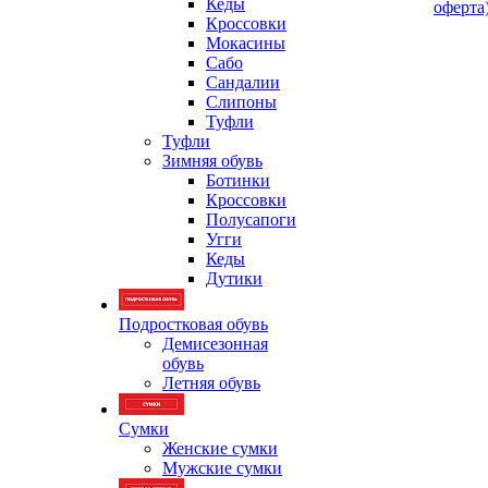
Кеды
оферта
Кроссовки
Мокасины
Сабо
Сандалии
Слипоны
Туфли
Туфли
Зимняя обувь
Ботинки
Кроссовки
Полусапоги
Угги
Кеды
Дутики
Подростковая обувь
Демисезонная
обувь
Летняя обувь
Сумки
Женские сумки
Мужские сумки