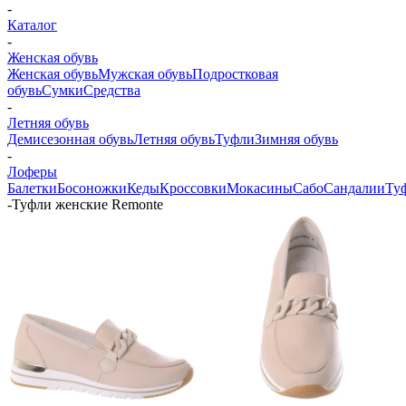
-
Каталог
-
Женская обувь
Женская обувь
Мужская обувь
Подростковая
обувь
Сумки
Средства
-
Летняя обувь
Демисезонная обувь
Летняя обувь
Туфли
Зимняя обувь
-
Лоферы
Балетки
Босоножки
Кеды
Кроссовки
Мокасины
Сабо
Сандалии
Ту
-
Туфли женские Remonte