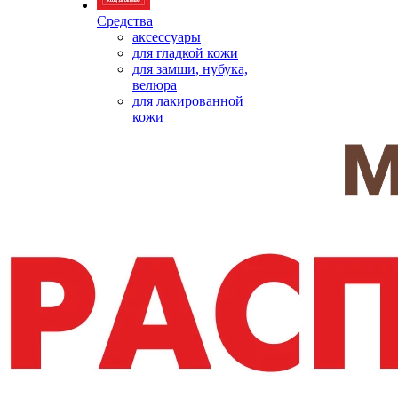
Средства
аксессуары
для гладкой кожи
для замши, нубука,
велюра
для лакированной
кожи