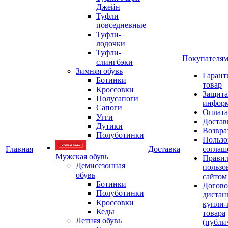
Джейн
Туфли
повседневные
Туфли-
лодочки
Туфли-
Покупателя
слингбэки
Зимняя обувь
Гарант
Ботинки
товар
Кроссовки
Защита
Полусапоги
инфор
Сапоги
Оплата
Угги
Достав
Дутики
Возвра
Полуботинки
Пользо
Главная
Доставка
соглаш
Мужская обувь
Прави
Демисезонная
пользо
обувь
сайтом
Ботинки
Догово
Полуботинки
дистан
Кроссовки
купли-
Кеды
товара
Летняя обувь
(публи