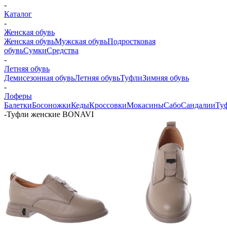
-
Каталог
-
Женская обувь
Женская обувь
Мужская обувь
Подростковая
обувь
Сумки
Средства
-
Летняя обувь
Демисезонная обувь
Летняя обувь
Туфли
Зимняя обувь
-
Лоферы
Балетки
Босоножки
Кеды
Кроссовки
Мокасины
Сабо
Сандалии
Ту
-
Туфли женские BONAVI