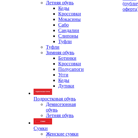
Летняя обувь
(публи
Кеды
оферта
Кроссовки
Мокасины
Сабо
Сандалии
Слипоны
Туфли
Туфли
Зимняя обувь
Ботинки
Кроссовки
Полусапоги
Угги
Кеды
Дутики
Подростковая обувь
Демисезонная
обувь
Летняя обувь
Сумки
Женские сумки