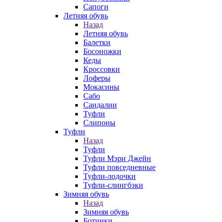
Сапоги
Летняя обувь
Назад
Летняя обувь
Балетки
Босоножки
Кеды
Кроссовки
Лоферы
Мокасины
Сабо
Сандалии
Туфли
Слипоны
Туфли
Назад
Туфли
Туфли Мэри Джейн
Туфли повседневные
Туфли-лодочки
Туфли-слингбэки
Зимняя обувь
Назад
Зимняя обувь
Ботинки