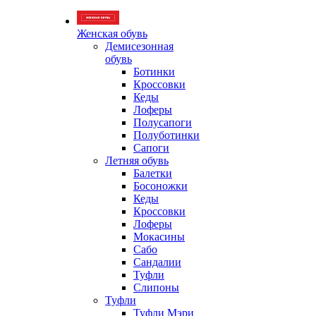
Женская обувь
Демисезонная
обувь
Ботинки
Кроссовки
Кеды
Лоферы
Полусапоги
Полуботинки
Сапоги
Летняя обувь
Балетки
Босоножки
Кеды
Кроссовки
Лоферы
Мокасины
Сабо
Сандалии
Туфли
Слипоны
Туфли
Туфли Мэри