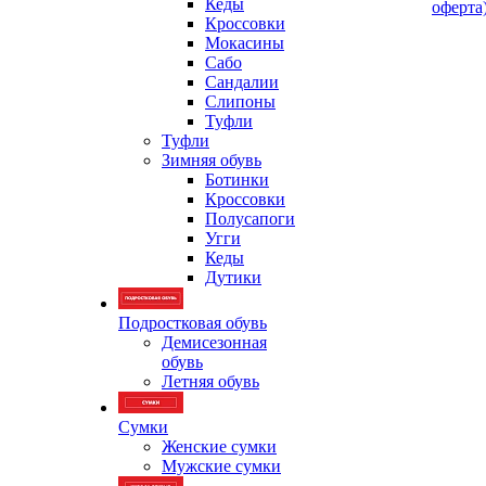
Кеды
оферта
Кроссовки
Мокасины
Сабо
Сандалии
Слипоны
Туфли
Туфли
Зимняя обувь
Ботинки
Кроссовки
Полусапоги
Угги
Кеды
Дутики
Подростковая обувь
Демисезонная
обувь
Летняя обувь
Сумки
Женские сумки
Мужские сумки