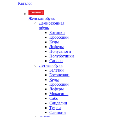
Каталог
Женская обувь
Демисезонная
обувь
Ботинки
Кроссовки
Кеды
Лоферы
Полусапоги
Полуботинки
Сапоги
Летняя обувь
Балетки
Босоножки
Кеды
Кроссовки
Лоферы
Мокасины
Сабо
Сандалии
Туфли
Слипоны