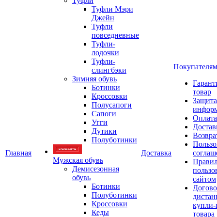
Туфли
Туфли Мэри
Джейн
Туфли
повседневные
Туфли-
лодочки
Туфли-
Покупателя
слингбэки
Зимняя обувь
Гарант
Ботинки
товар
Кроссовки
Защита
Полусапоги
инфор
Сапоги
Оплата
Угги
Достав
Дутики
Возвра
Полуботинки
Пользо
Главная
Доставка
соглаш
Мужская обувь
Прави
Демисезонная
пользо
обувь
сайтом
Ботинки
Догово
Полуботинки
дистан
Кроссовки
купли-
Кеды
товара