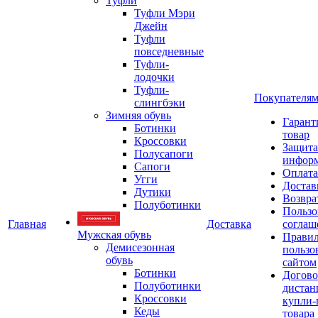
Туфли
Туфли Мэри
Джейн
Туфли
повседневные
Туфли-
лодочки
Туфли-
Покупателя
слингбэки
Зимняя обувь
Гарант
Ботинки
товар
Кроссовки
Защита
Полусапоги
инфор
Сапоги
Оплата
Угги
Достав
Дутики
Возвра
Полуботинки
Пользо
Главная
Доставка
соглаш
Мужская обувь
Прави
Демисезонная
пользо
обувь
сайтом
Ботинки
Догово
Полуботинки
дистан
Кроссовки
купли-
Кеды
товара