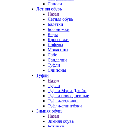
Сапоги
Летняя обувь
Назад
Летняя обувь
Балетки
Босоножки
Кеды
Кроссовки
Лоферы
Мокасины
Сабо
Сандалии
Туфли
Слипоны
Туфли
Назад
Туфли
Туфли Мэри Джейн
Туфли повседневные
Туфли-лодочки
Туфли-слингбэки
Зимняя обувь
Назад
Зимняя обувь
Ботинки