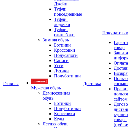
Джейн
Туфли
повседневные
Туфли-
лодочки
Туфли-
Покупателя
слингбэки
Зимняя обувь
Гарант
Ботинки
товар
Кроссовки
Защита
Полусапоги
инфор
Сапоги
Оплата
Угги
Достав
Дутики
Возвра
Полуботинки
Пользо
Главная
Доставка
соглаш
Мужская обувь
Прави
Демисезонная
пользо
обувь
сайтом
Ботинки
Догово
Полуботинки
дистан
Кроссовки
купли-
Кеды
товара
Летняя обувь
(публи