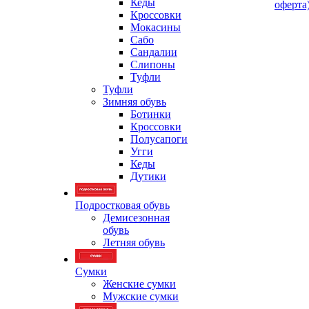
Кеды
оферта
Кроссовки
Мокасины
Сабо
Сандалии
Слипоны
Туфли
Туфли
Зимняя обувь
Ботинки
Кроссовки
Полусапоги
Угги
Кеды
Дутики
Подростковая обувь
Демисезонная
обувь
Летняя обувь
Сумки
Женские сумки
Мужские сумки