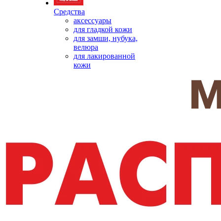
Средства
аксессуары
для гладкой кожи
для замши, нубука,
велюра
для лакированной
кожи