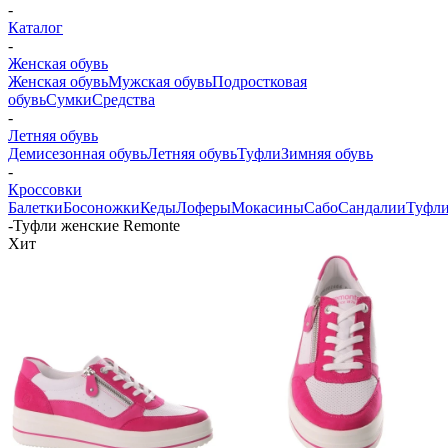
-
Каталог
-
Женская обувь
Женская обувь
Мужская обувь
Подростковая
обувь
Сумки
Средства
-
Летняя обувь
Демисезонная обувь
Летняя обувь
Туфли
Зимняя обувь
-
Кроссовки
Балетки
Босоножки
Кеды
Лоферы
Мокасины
Сабо
Сандалии
Туфл
-
Туфли женские Remonte
Хит