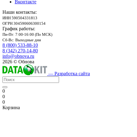
Вконтакте
Наши контакты:
ИНН 590504331813
ОГРН 304590606300154
График работы:
Пн-Пт: 7:00-16:00 (По МСК)
Сб-Вс: Выходные дни
8 (800) 533-88-10
8 (342) 270-14-80
info@obnova.ru
2026 © Обнова
— Разработка сайта
0
0
0
Корзина