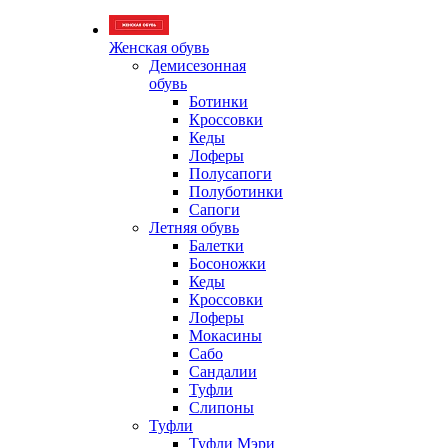
Женская обувь
Демисезонная
обувь
Ботинки
Кроссовки
Кеды
Лоферы
Полусапоги
Полуботинки
Сапоги
Летняя обувь
Балетки
Босоножки
Кеды
Кроссовки
Лоферы
Мокасины
Сабо
Сандалии
Туфли
Слипоны
Туфли
Туфли Мэри