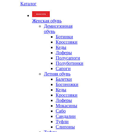
Каталог
Женская обувь
Демисезонная
обувь
Ботинки
Кроссовки
Кеды
Лоферы
Полусапоги
Полуботинки
Сапоги
Летняя обувь
Балетки
Босоножки
Кеды
Кроссовки
Лоферы
Мокасины
Сабо
Сандалии
Туфли
Слипоны