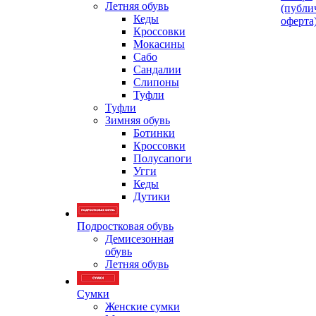
Летняя обувь
(публи
Кеды
оферта
Кроссовки
Мокасины
Сабо
Сандалии
Слипоны
Туфли
Туфли
Зимняя обувь
Ботинки
Кроссовки
Полусапоги
Угги
Кеды
Дутики
Подростковая обувь
Демисезонная
обувь
Летняя обувь
Сумки
Женские сумки