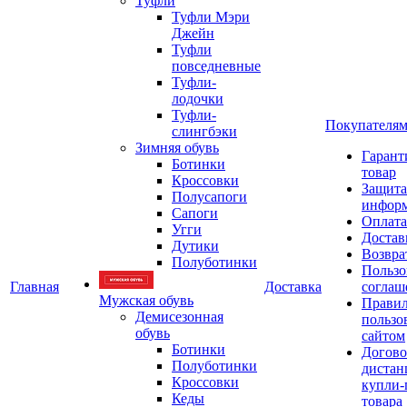
Туфли
Туфли Мэри
Джейн
Туфли
повседневные
Туфли-
лодочки
Туфли-
Покупателя
слингбэки
Зимняя обувь
Гарант
Ботинки
товар
Кроссовки
Защита
Полусапоги
инфор
Сапоги
Оплата
Угги
Достав
Дутики
Возвра
Полуботинки
Пользо
Главная
Доставка
соглаш
Мужская обувь
Прави
Демисезонная
пользо
обувь
сайтом
Ботинки
Догово
Полуботинки
дистан
Кроссовки
купли-
Кеды
товара