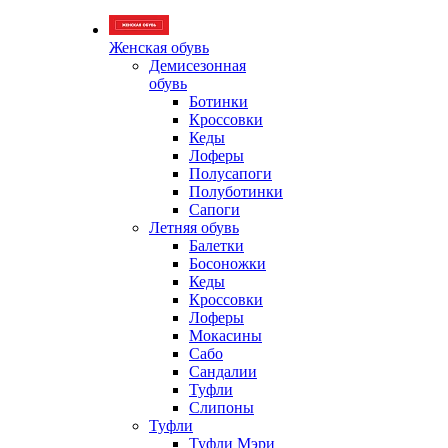
Женская обувь
Демисезонная
обувь
Ботинки
Кроссовки
Кеды
Лоферы
Полусапоги
Полуботинки
Сапоги
Летняя обувь
Балетки
Босоножки
Кеды
Кроссовки
Лоферы
Мокасины
Сабо
Сандалии
Туфли
Слипоны
Туфли
Туфли Мэри