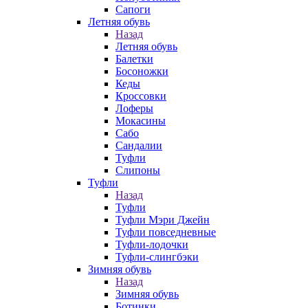
Сапоги
Летняя обувь
Назад
Летняя обувь
Балетки
Босоножки
Кеды
Кроссовки
Лоферы
Мокасины
Сабо
Сандалии
Туфли
Слипоны
Туфли
Назад
Туфли
Туфли Мэри Джейн
Туфли повседневные
Туфли-лодочки
Туфли-слингбэки
Зимняя обувь
Назад
Зимняя обувь
Ботинки