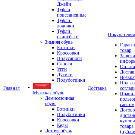
Джейн
Туфли
повседневные
Туфли-
лодочки
Туфли-
Покупателя
слингбэки
Зимняя обувь
Гарант
Ботинки
товар
Кроссовки
Защита
Полусапоги
инфор
Сапоги
Оплата
Угги
Достав
Дутики
Возвра
Полуботинки
Пользо
Главная
Доставка
соглаш
Мужская обувь
Прави
Демисезонная
пользо
обувь
сайтом
Ботинки
Догово
Полуботинки
дистан
Кроссовки
купли-
Кеды
товара
Летняя обувь
(публи