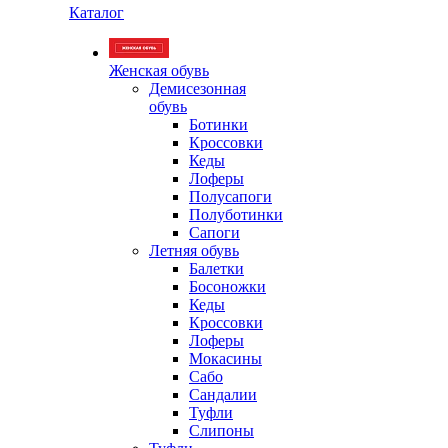
Каталог
Женская обувь
Демисезонная
обувь
Ботинки
Кроссовки
Кеды
Лоферы
Полусапоги
Полуботинки
Сапоги
Летняя обувь
Балетки
Босоножки
Кеды
Кроссовки
Лоферы
Мокасины
Сабо
Сандалии
Туфли
Слипоны