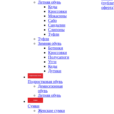
Летняя обувь
(публи
Кеды
оферта
Кроссовки
Мокасины
Сабо
Сандалии
Слипоны
Туфли
Туфли
Зимняя обувь
Ботинки
Кроссовки
Полусапоги
Угги
Кеды
Дутики
Подростковая обувь
Демисезонная
обувь
Летняя обувь
Сумки
Женские сумки