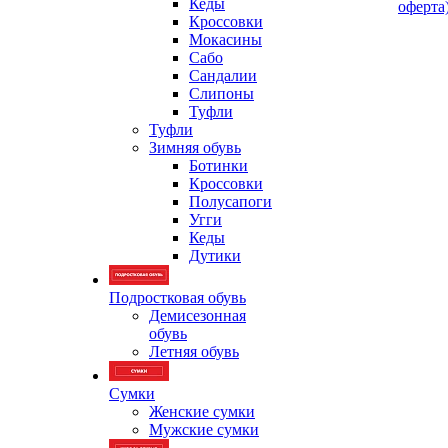
Кеды
оферта
Кроссовки
Мокасины
Сабо
Сандалии
Слипоны
Туфли
Туфли
Зимняя обувь
Ботинки
Кроссовки
Полусапоги
Угги
Кеды
Дутики
Подростковая обувь
Демисезонная
обувь
Летняя обувь
Сумки
Женские сумки
Мужские сумки