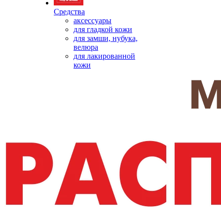
Средства
аксессуары
для гладкой кожи
для замши, нубука,
велюра
для лакированной
кожи