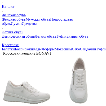
-
Каталог
-
Женская обувь
Женская обувь
Мужская обувь
Подростковая
обувь
Сумки
Средства
-
Летняя обувь
Демисезонная обувь
Летняя обувь
Туфли
Зимняя обувь
-
Кроссовки
Балетки
Босоножки
Кеды
Лоферы
Мокасины
Сабо
Сандалии
Туфл
-
Кроссовки женские BONAVI