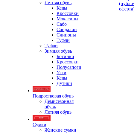
Летняя обувь
(публи
Кеды
оферта
Кроссовки
Мокасины
Сабо
Сандалии
Слипоны
Туфли
Туфли
Зимняя обувь
Ботинки
Кроссовки
Полусапоги
Угги
Кеды
Дутики
Подростковая обувь
Демисезонная
обувь
Летняя обувь
Сумки
Женские сумки