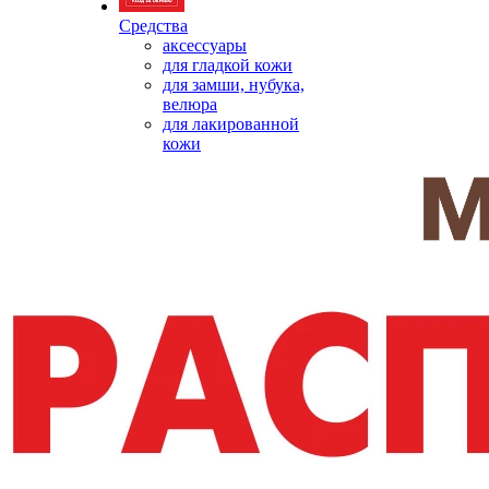
Средства
аксессуары
для гладкой кожи
для замши, нубука,
велюра
для лакированной
кожи