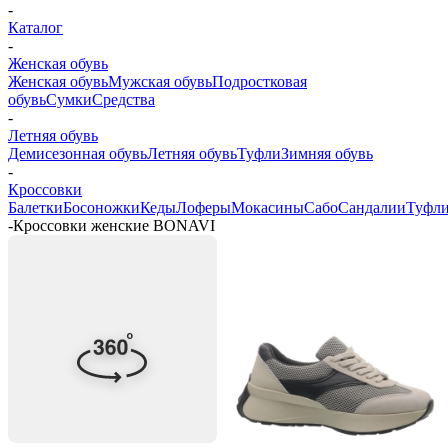
-
Каталог
-
Женская обувь
Женская обувь
Мужская обувь
Подростковая
обувь
Сумки
Средства
-
Летняя обувь
Демисезонная обувь
Летняя обувь
Туфли
Зимняя обувь
-
Кроссовки
Балетки
Босоножки
Кеды
Лоферы
Мокасины
Сабо
Сандалии
Туфл
-
Кроссовки женские BONAVI