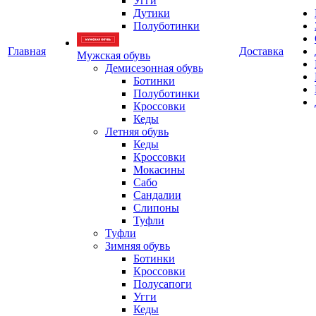
Угги
Дутики
Полуботинки
Главная
Доставка
Мужская обувь
Демисезонная обувь
Ботинки
Полуботинки
Кроссовки
Кеды
Летняя обувь
Кеды
Кроссовки
Мокасины
Сабо
Сандалии
Слипоны
Туфли
Туфли
Зимняя обувь
Ботинки
Кроссовки
Полусапоги
Угги
Кеды