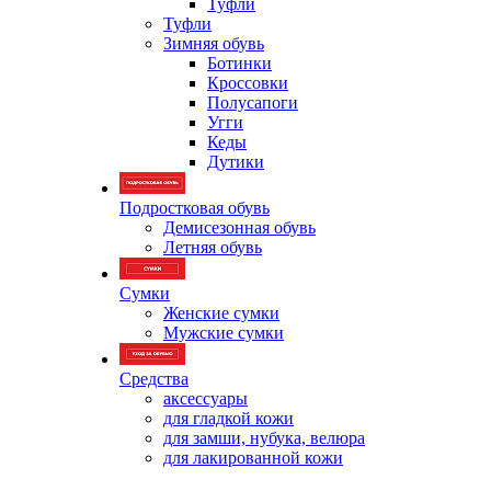
Туфли
Туфли
Зимняя обувь
Ботинки
Кроссовки
Полусапоги
Угги
Кеды
Дутики
Подростковая обувь
Демисезонная обувь
Летняя обувь
Сумки
Женские сумки
Мужские сумки
Средства
аксессуары
для гладкой кожи
для замши, нубука, велюра
для лакированной кожи