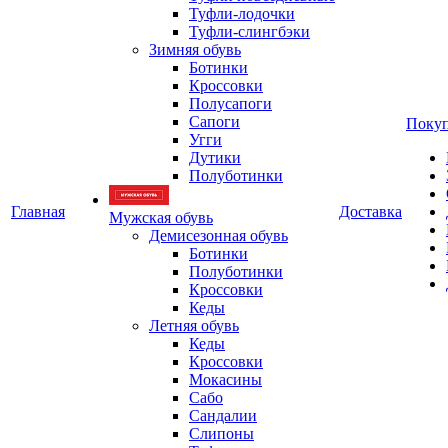
Туфли-лодочки
Туфли-слингбэки
Зимняя обувь
Ботинки
Кроссовки
Полусапоги
Сапоги
Покуп
Угги
Дутики
Полуботинки
Главная
Доставка
Мужская обувь
Демисезонная обувь
Ботинки
Полуботинки
Кроссовки
Кеды
Летняя обувь
Кеды
Кроссовки
Мокасины
Сабо
Сандалии
Слипоны