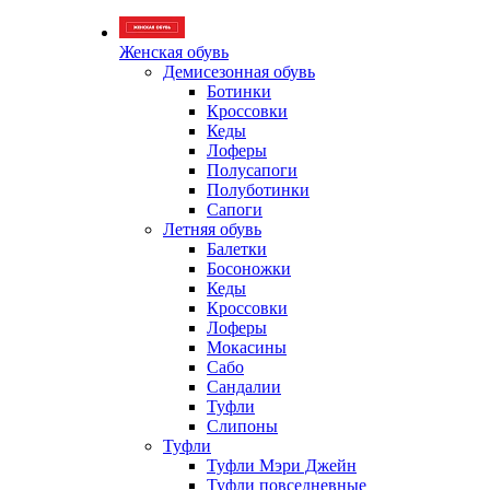
Женская обувь
Демисезонная обувь
Ботинки
Кроссовки
Кеды
Лоферы
Полусапоги
Полуботинки
Сапоги
Летняя обувь
Балетки
Босоножки
Кеды
Кроссовки
Лоферы
Мокасины
Сабо
Сандалии
Туфли
Слипоны
Туфли
Туфли Мэри Джейн
Туфли повседневные