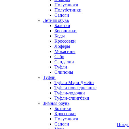
Полусапоги
Полуботинки
Сапоги
Летняя обувь
Балетки
Босоножки
Кеды
Кроссовки
Лоферы
Мокасины
Сабо
Сандалии
Туфли
Слипоны
Туфли
Туфли Мэри Джейн
Туфли повседневные
Туфли-лодочки
Туфли-слингбэки
Зимняя обувь
Ботинки
Кроссовки
Полусапоги
Сапоги
Покуп