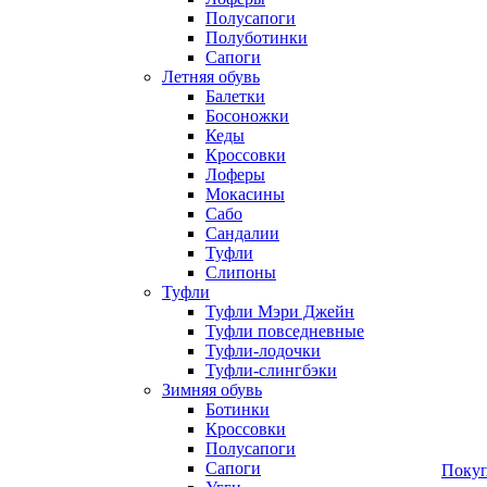
Полусапоги
Полуботинки
Сапоги
Летняя обувь
Балетки
Босоножки
Кеды
Кроссовки
Лоферы
Мокасины
Сабо
Сандалии
Туфли
Слипоны
Туфли
Туфли Мэри Джейн
Туфли повседневные
Туфли-лодочки
Туфли-слингбэки
Зимняя обувь
Ботинки
Кроссовки
Полусапоги
Сапоги
Покуп