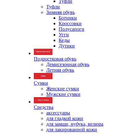
Туфли
Туфли
Зимняя обувь
Ботинки
Кроссовки
Полусапоги
Угги
Кеды
Дутики
Подростковая обувь
Демисезонная обувь
Летняя обувь
Сумки
Женские сумки
Мужские сумки
Средства
аксессуары
для гладкой кожи
для замши, нубука, велюра
для лакированной кожи