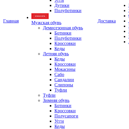
Угги
Дутики
Полуботинки
Главная
Доставка
Мужская обувь
Демисезонная обувь
Ботинки
Полуботинки
Кроссовки
Кеды
Летняя обувь
Кеды
Кроссовки
Мокасины
Сабо
Сандалии
Слипоны
Туфли
Туфли
Зимняя обувь
Ботинки
Кроссовки
Полусапоги
Угги
Кеды