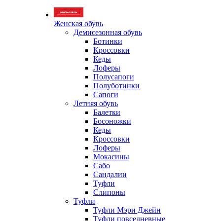
Женская обувь
Демисезонная обувь
Ботинки
Кроссовки
Кеды
Лоферы
Полусапоги
Полуботинки
Сапоги
Летняя обувь
Балетки
Босоножки
Кеды
Кроссовки
Лоферы
Мокасины
Сабо
Сандалии
Туфли
Слипоны
Туфли
Туфли Мэри Джейн
Туфли повседневные