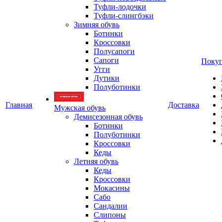
Туфли-лодочки
Туфли-слингбэки
Зимняя обувь
Ботинки
Кроссовки
Полусапоги
Сапоги
Покуп
Угги
Дутики
Полуботинки
Главная
Доставка
Мужская обувь
Демисезонная обувь
Ботинки
Полуботинки
Кроссовки
Кеды
Летняя обувь
Кеды
Кроссовки
Мокасины
Сабо
Сандалии
Слипоны