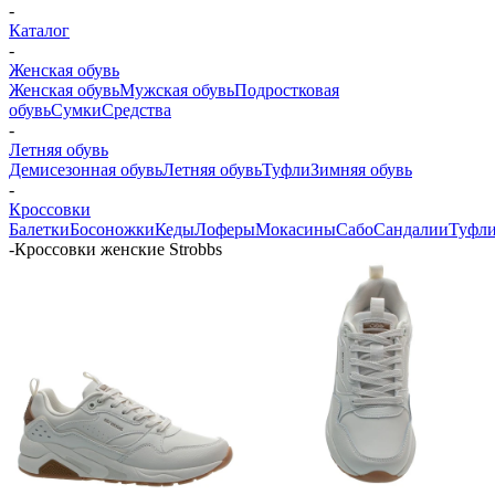
-
Каталог
-
Женская обувь
Женская обувь
Мужская обувь
Подростковая
обувь
Сумки
Средства
-
Летняя обувь
Демисезонная обувь
Летняя обувь
Туфли
Зимняя обувь
-
Кроссовки
Балетки
Босоножки
Кеды
Лоферы
Мокасины
Сабо
Сандалии
Туфл
-
Кроссовки женские Strobbs