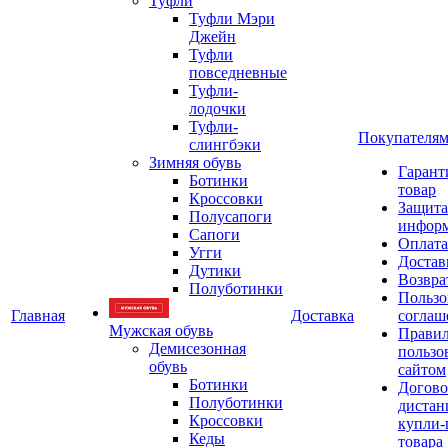
Туфли
Туфли Мэри
Джейн
Туфли
повседневные
Туфли-
лодочки
Туфли-
Покупателя
слингбэки
Зимняя обувь
Гарант
Ботинки
товар
Кроссовки
Защита
Полусапоги
инфор
Сапоги
Оплата
Угги
Достав
Дутики
Возвра
Полуботинки
Пользо
Главная
Доставка
соглаш
Мужская обувь
Прави
Демисезонная
пользо
обувь
сайтом
Ботинки
Догово
Полуботинки
дистан
Кроссовки
купли-
Кеды
товара