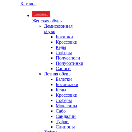
Каталог
Женская обувь
Демисезонная
обувь
Ботинки
Кроссовки
Кеды
Лоферы
Полусапоги
Полуботинки
Сапоги
Летняя обувь
Балетки
Босоножки
Кеды
Кроссовки
Лоферы
Мокасины
Сабо
Сандалии
Туфли
Слипоны