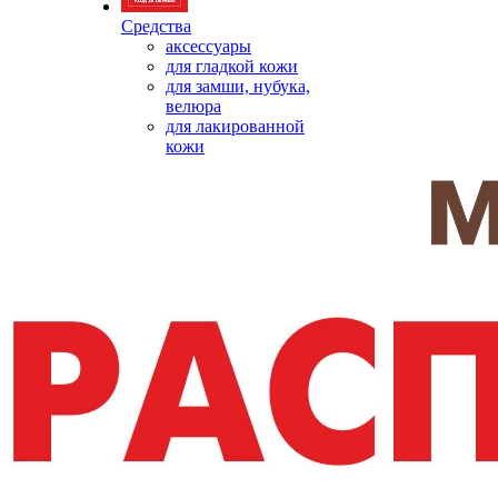
Средства
аксессуары
для гладкой кожи
для замши, нубука,
велюра
для лакированной
кожи