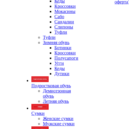
Кеды
оферта
Кроссовки
Мокасины
Сабо
Сандалии
Слипоны
Туфли
Туфли
Зимняя обувь
Ботинки
Кроссовки
Полусапоги
Угги
Кеды
Дутики
Подростковая обувь
Демисезонная
обувь
Летняя обувь
Сумки
Женские сумки
Мужские сумки