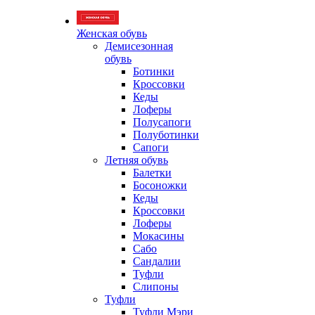
Женская обувь
Демисезонная
обувь
Ботинки
Кроссовки
Кеды
Лоферы
Полусапоги
Полуботинки
Сапоги
Летняя обувь
Балетки
Босоножки
Кеды
Кроссовки
Лоферы
Мокасины
Сабо
Сандалии
Туфли
Слипоны
Туфли
Туфли Мэри