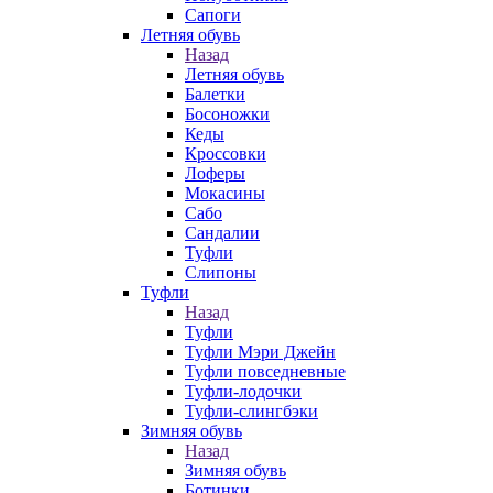
Сапоги
Летняя обувь
Назад
Летняя обувь
Балетки
Босоножки
Кеды
Кроссовки
Лоферы
Мокасины
Сабо
Сандалии
Туфли
Слипоны
Туфли
Назад
Туфли
Туфли Мэри Джейн
Туфли повседневные
Туфли-лодочки
Туфли-слингбэки
Зимняя обувь
Назад
Зимняя обувь
Ботинки