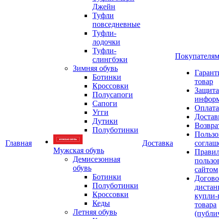
Джейн
Туфли
повседневные
Туфли-
лодочки
Туфли-
Покупателя
слингбэки
Зимняя обувь
Гарант
Ботинки
товар
Кроссовки
Защита
Полусапоги
инфор
Сапоги
Оплата
Угги
Достав
Дутики
Возвра
Полуботинки
Пользо
Главная
Доставка
соглаш
Мужская обувь
Прави
Демисезонная
пользо
обувь
сайтом
Ботинки
Догово
Полуботинки
дистан
Кроссовки
купли-
Кеды
товара
Летняя обувь
(публи