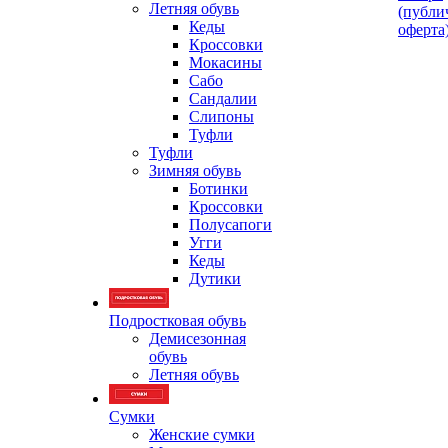
Летняя обувь
(публи
Кеды
оферта
Кроссовки
Мокасины
Сабо
Сандалии
Слипоны
Туфли
Туфли
Зимняя обувь
Ботинки
Кроссовки
Полусапоги
Угги
Кеды
Дутики
Подростковая обувь
Демисезонная
обувь
Летняя обувь
Сумки
Женские сумки