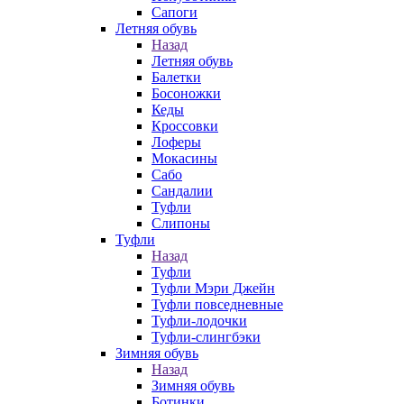
Сапоги
Летняя обувь
Назад
Летняя обувь
Балетки
Босоножки
Кеды
Кроссовки
Лоферы
Мокасины
Сабо
Сандалии
Туфли
Слипоны
Туфли
Назад
Туфли
Туфли Мэри Джейн
Туфли повседневные
Туфли-лодочки
Туфли-слингбэки
Зимняя обувь
Назад
Зимняя обувь
Ботинки