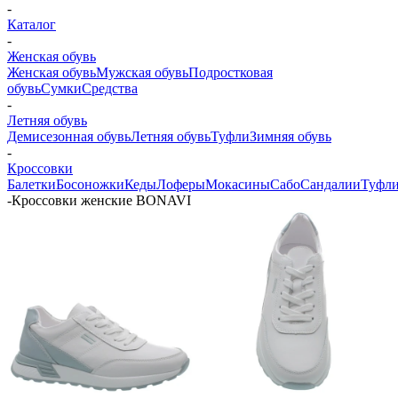
-
Каталог
-
Женская обувь
Женская обувь
Мужская обувь
Подростковая
обувь
Сумки
Средства
-
Летняя обувь
Демисезонная обувь
Летняя обувь
Туфли
Зимняя обувь
-
Кроссовки
Балетки
Босоножки
Кеды
Лоферы
Мокасины
Сабо
Сандалии
Туфл
-
Кроссовки женские BONAVI