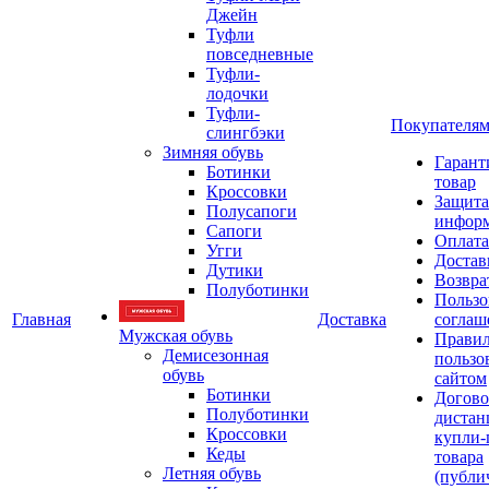
Джейн
Туфли
повседневные
Туфли-
лодочки
Туфли-
Покупателя
слингбэки
Зимняя обувь
Гарант
Ботинки
товар
Кроссовки
Защита
Полусапоги
инфор
Сапоги
Оплата
Угги
Достав
Дутики
Возвра
Полуботинки
Пользо
Главная
Доставка
соглаш
Мужская обувь
Прави
Демисезонная
пользо
обувь
сайтом
Ботинки
Догово
Полуботинки
дистан
Кроссовки
купли-
Кеды
товара
Летняя обувь
(публи