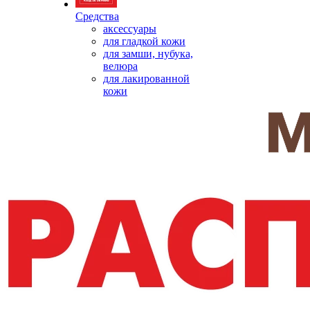
Средства
аксессуары
для гладкой кожи
для замши, нубука,
велюра
для лакированной
кожи