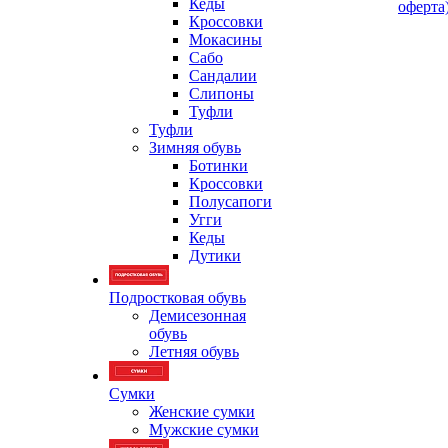
Кеды
оферта
Кроссовки
Мокасины
Сабо
Сандалии
Слипоны
Туфли
Туфли
Зимняя обувь
Ботинки
Кроссовки
Полусапоги
Угги
Кеды
Дутики
Подростковая обувь
Демисезонная
обувь
Летняя обувь
Сумки
Женские сумки
Мужские сумки