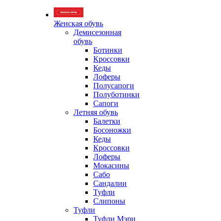
Женская обувь
Демисезонная
обувь
Ботинки
Кроссовки
Кеды
Лоферы
Полусапоги
Полуботинки
Сапоги
Летняя обувь
Балетки
Босоножки
Кеды
Кроссовки
Лоферы
Мокасины
Сабо
Сандалии
Туфли
Слипоны
Туфли
Туфли Мэри