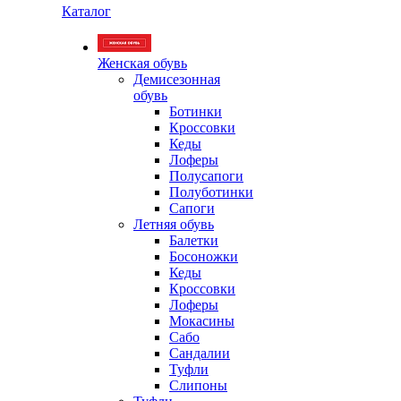
Каталог
Женская обувь
Демисезонная
обувь
Ботинки
Кроссовки
Кеды
Лоферы
Полусапоги
Полуботинки
Сапоги
Летняя обувь
Балетки
Босоножки
Кеды
Кроссовки
Лоферы
Мокасины
Сабо
Сандалии
Туфли
Слипоны