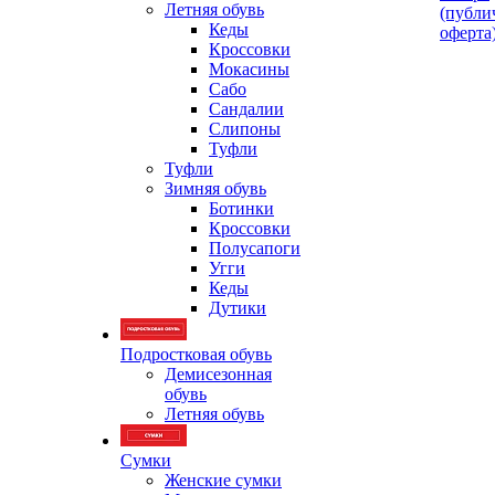
Летняя обувь
(публи
Кеды
оферта
Кроссовки
Мокасины
Сабо
Сандалии
Слипоны
Туфли
Туфли
Зимняя обувь
Ботинки
Кроссовки
Полусапоги
Угги
Кеды
Дутики
Подростковая обувь
Демисезонная
обувь
Летняя обувь
Сумки
Женские сумки