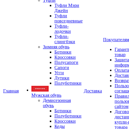
Туфли
Туфли Мэри
Джейн
Туфли
повседневные
Туфли-
лодочки
Туфли-
Покупателя
слингбэки
Зимняя обувь
Гарант
Ботинки
товар
Кроссовки
Защита
Полусапоги
инфор
Сапоги
Оплата
Угги
Достав
Дутики
Возвра
Полуботинки
Пользо
Главная
Доставка
соглаш
Мужская обувь
Прави
Демисезонная
пользо
обувь
сайтом
Ботинки
Догово
Полуботинки
дистан
Кроссовки
купли-
Кеды
товара