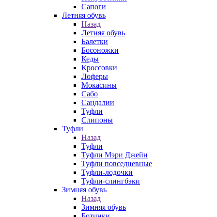
Сапоги
Летняя обувь
Назад
Летняя обувь
Балетки
Босоножки
Кеды
Кроссовки
Лоферы
Мокасины
Сабо
Сандалии
Туфли
Слипоны
Туфли
Назад
Туфли
Туфли Мэри Джейн
Туфли повседневные
Туфли-лодочки
Туфли-слингбэки
Зимняя обувь
Назад
Зимняя обувь
Ботинки