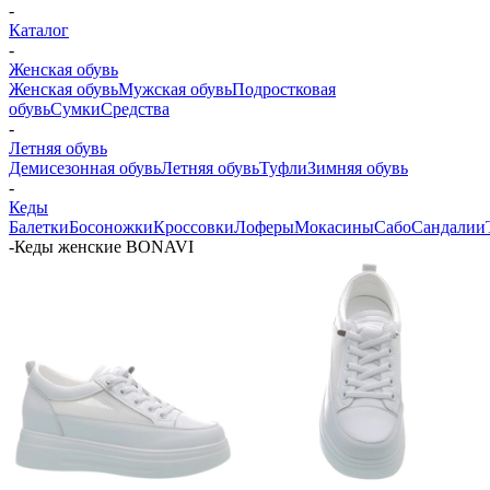
-
Каталог
-
Женская обувь
Женская обувь
Мужская обувь
Подростковая
обувь
Сумки
Средства
-
Летняя обувь
Демисезонная обувь
Летняя обувь
Туфли
Зимняя обувь
-
Кеды
Балетки
Босоножки
Кроссовки
Лоферы
Мокасины
Сабо
Сандалии
-
Кеды женские BONAVI