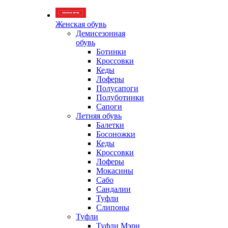
Женская обувь
Демисезонная
обувь
Ботинки
Кроссовки
Кеды
Лоферы
Полусапоги
Полуботинки
Сапоги
Летняя обувь
Балетки
Босоножки
Кеды
Кроссовки
Лоферы
Мокасины
Сабо
Сандалии
Туфли
Слипоны
Туфли
Туфли Мэри