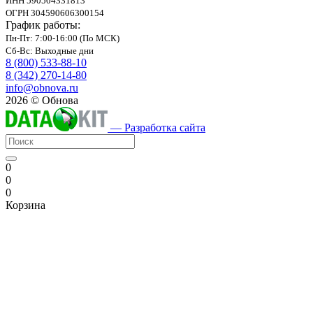
ИНН 590504331813
ОГРН 304590606300154
График работы:
Пн-Пт: 7:00-16:00 (По МСК)
Сб-Вс: Выходные дни
8 (800) 533-88-10
8 (342) 270-14-80
info@obnova.ru
2026 © Обнова
— Разработка сайта
0
0
0
Корзина