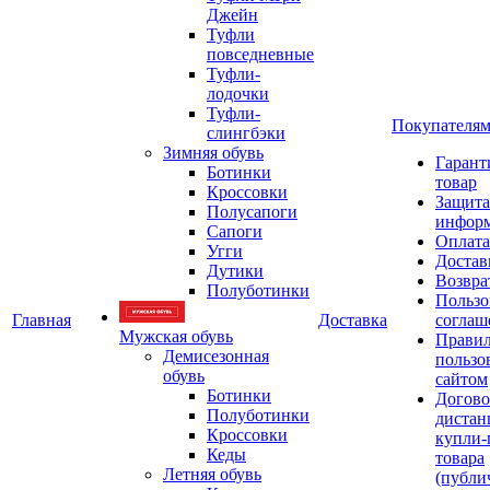
Джейн
Туфли
повседневные
Туфли-
лодочки
Туфли-
Покупателя
слингбэки
Зимняя обувь
Гарант
Ботинки
товар
Кроссовки
Защита
Полусапоги
инфор
Сапоги
Оплата
Угги
Достав
Дутики
Возвра
Полуботинки
Пользо
Главная
Доставка
соглаш
Мужская обувь
Прави
Демисезонная
пользо
обувь
сайтом
Ботинки
Догово
Полуботинки
дистан
Кроссовки
купли-
Кеды
товара
Летняя обувь
(публи