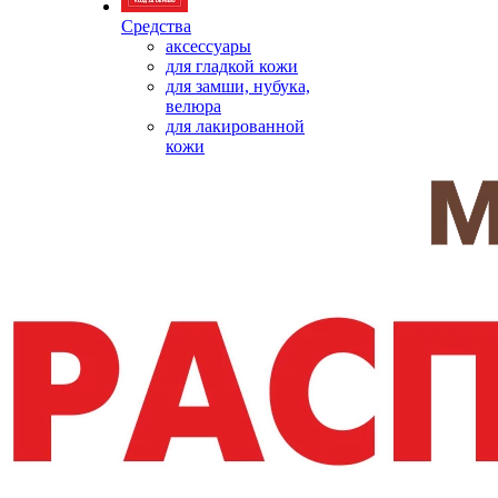
Средства
аксессуары
для гладкой кожи
для замши, нубука,
велюра
для лакированной
кожи