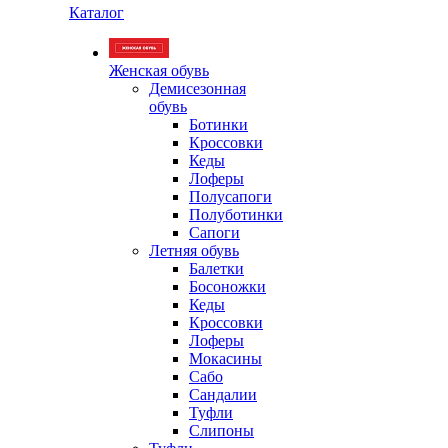
Каталог
Женская обувь
Демисезонная
обувь
Ботинки
Кроссовки
Кеды
Лоферы
Полусапоги
Полуботинки
Сапоги
Летняя обувь
Балетки
Босоножки
Кеды
Кроссовки
Лоферы
Мокасины
Сабо
Сандалии
Туфли
Слипоны