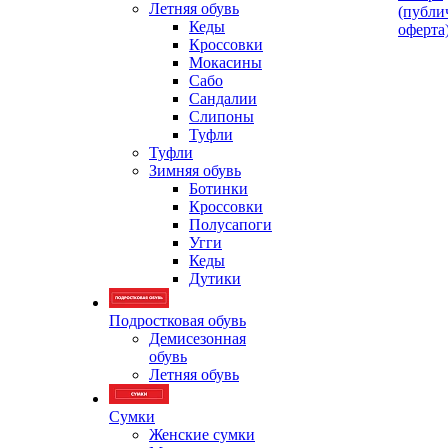
Летняя обувь
(публи
Кеды
оферта
Кроссовки
Мокасины
Сабо
Сандалии
Слипоны
Туфли
Туфли
Зимняя обувь
Ботинки
Кроссовки
Полусапоги
Угги
Кеды
Дутики
Подростковая обувь
Демисезонная
обувь
Летняя обувь
Сумки
Женские сумки