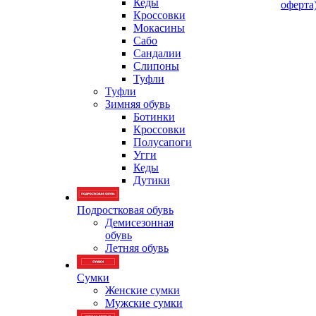
Кеды
оферта
Кроссовки
Мокасины
Сабо
Сандалии
Слипоны
Туфли
Туфли
Зимняя обувь
Ботинки
Кроссовки
Полусапоги
Угги
Кеды
Дутики
Подростковая обувь
Демисезонная
обувь
Летняя обувь
Сумки
Женские сумки
Мужские сумки