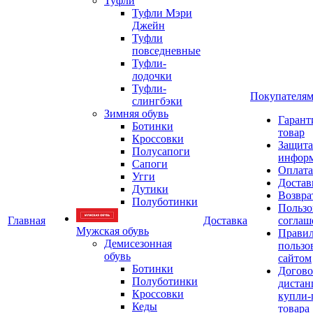
Туфли
Туфли Мэри
Джейн
Туфли
повседневные
Туфли-
лодочки
Туфли-
Покупателя
слингбэки
Зимняя обувь
Гарант
Ботинки
товар
Кроссовки
Защита
Полусапоги
инфор
Сапоги
Оплата
Угги
Достав
Дутики
Возвра
Полуботинки
Пользо
Главная
Доставка
соглаш
Мужская обувь
Прави
Демисезонная
пользо
обувь
сайтом
Ботинки
Догово
Полуботинки
дистан
Кроссовки
купли-
Кеды
товара