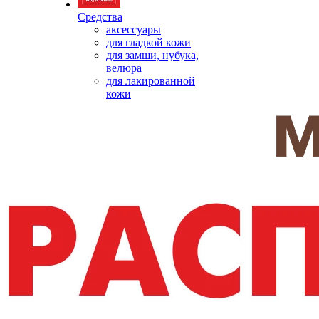
Средства
аксессуары
для гладкой кожи
для замши, нубука,
велюра
для лакированной
кожи