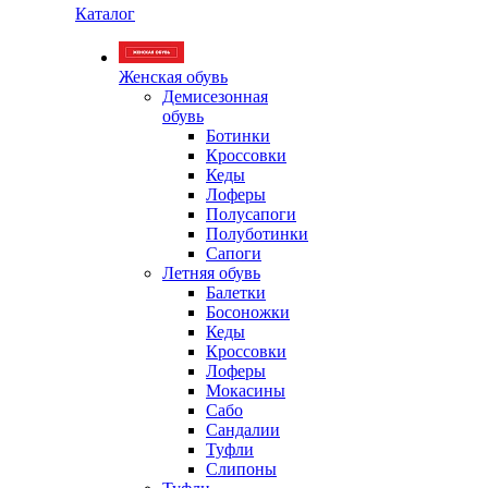
Каталог
Женская обувь
Демисезонная
обувь
Ботинки
Кроссовки
Кеды
Лоферы
Полусапоги
Полуботинки
Сапоги
Летняя обувь
Балетки
Босоножки
Кеды
Кроссовки
Лоферы
Мокасины
Сабо
Сандалии
Туфли
Слипоны