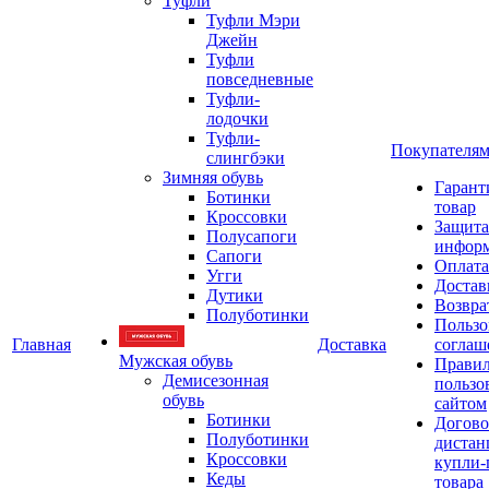
Туфли
Туфли Мэри
Джейн
Туфли
повседневные
Туфли-
лодочки
Туфли-
Покупателя
слингбэки
Зимняя обувь
Гарант
Ботинки
товар
Кроссовки
Защита
Полусапоги
инфор
Сапоги
Оплата
Угги
Достав
Дутики
Возвра
Полуботинки
Пользо
Главная
Доставка
соглаш
Мужская обувь
Прави
Демисезонная
пользо
обувь
сайтом
Ботинки
Догово
Полуботинки
дистан
Кроссовки
купли-
Кеды
товара