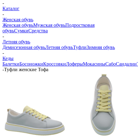
-
Каталог
-
Женская обувь
Женская обувь
Мужская обувь
Подростковая
обувь
Сумки
Средства
-
Летняя обувь
Демисезонная обувь
Летняя обувь
Туфли
Зимняя обувь
-
Кеды
Балетки
Босоножки
Кроссовки
Лоферы
Мокасины
Сабо
Сандалии
-
Туфли женские Тофа