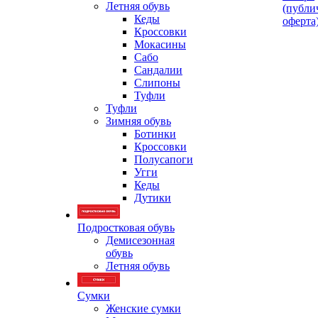
Летняя обувь
(публи
Кеды
оферта
Кроссовки
Мокасины
Сабо
Сандалии
Слипоны
Туфли
Туфли
Зимняя обувь
Ботинки
Кроссовки
Полусапоги
Угги
Кеды
Дутики
Подростковая обувь
Демисезонная
обувь
Летняя обувь
Сумки
Женские сумки