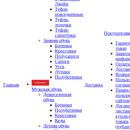
Джейн
Туфли
повседневные
Туфли-
лодочки
Туфли-
Покупателя
слингбэки
Зимняя обувь
Гарант
Ботинки
товар
Кроссовки
Защита
Полусапоги
инфор
Сапоги
Оплата
Угги
Достав
Дутики
Возвра
Полуботинки
Пользо
Главная
Доставка
соглаш
Мужская обувь
Прави
Демисезонная
пользо
обувь
сайтом
Ботинки
Догово
Полуботинки
дистан
Кроссовки
купли-
Кеды
товара
Летняя обувь
(публи