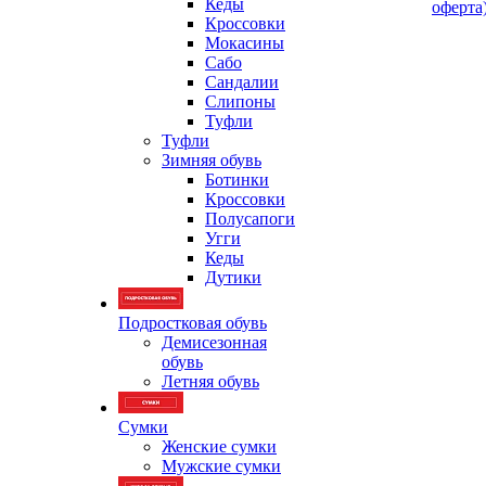
Кеды
оферта
Кроссовки
Мокасины
Сабо
Сандалии
Слипоны
Туфли
Туфли
Зимняя обувь
Ботинки
Кроссовки
Полусапоги
Угги
Кеды
Дутики
Подростковая обувь
Демисезонная
обувь
Летняя обувь
Сумки
Женские сумки
Мужские сумки