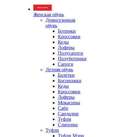
Женская обувь
Демисезонная
обувь
Ботинки
Кроссовки
Кеды
Лоферы
Полусапоги
Полуботинки
Сапоги
Летняя обувь
Балетки
Босоножки
Кеды
Кроссовки
Лоферы
Мокасины
Сабо
Сандалии
Туфли
Слипоны
Туфли
Туфли Мэри