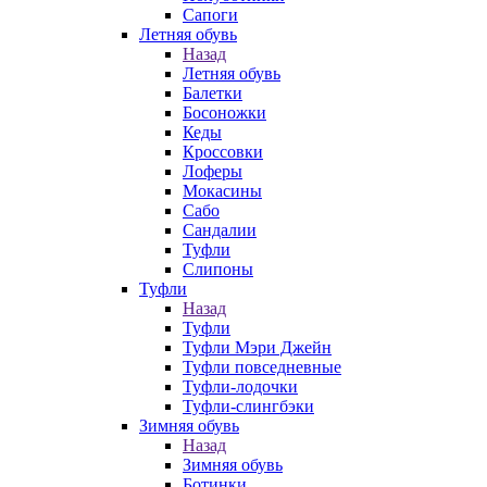
Сапоги
Летняя обувь
Назад
Летняя обувь
Балетки
Босоножки
Кеды
Кроссовки
Лоферы
Мокасины
Сабо
Сандалии
Туфли
Слипоны
Туфли
Назад
Туфли
Туфли Мэри Джейн
Туфли повседневные
Туфли-лодочки
Туфли-слингбэки
Зимняя обувь
Назад
Зимняя обувь
Ботинки