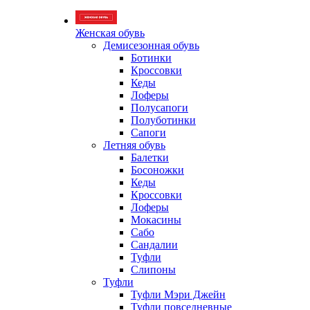
Женская обувь
Демисезонная обувь
Ботинки
Кроссовки
Кеды
Лоферы
Полусапоги
Полуботинки
Сапоги
Летняя обувь
Балетки
Босоножки
Кеды
Кроссовки
Лоферы
Мокасины
Сабо
Сандалии
Туфли
Слипоны
Туфли
Туфли Мэри Джейн
Туфли повседневные