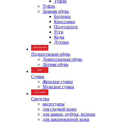
Туфли
Туфли
Зимняя обувь
Ботинки
Кроссовки
Полусапоги
Угги
Кеды
Дутики
Подростковая обувь
Демисезонная обувь
Летняя обувь
Сумки
Женские сумки
Мужские сумки
Средства
аксессуары
для гладкой кожи
для замши, нубука, велюра
для лакированной кожи