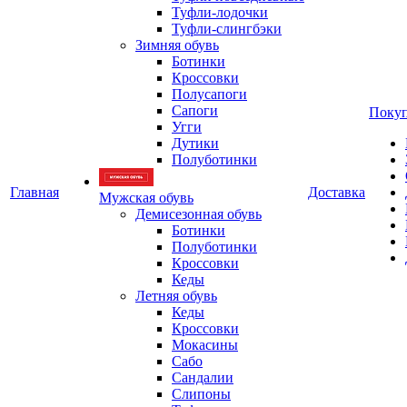
Туфли-лодочки
Туфли-слингбэки
Зимняя обувь
Ботинки
Кроссовки
Полусапоги
Сапоги
Покуп
Угги
Дутики
Полуботинки
Главная
Доставка
Мужская обувь
Демисезонная обувь
Ботинки
Полуботинки
Кроссовки
Кеды
Летняя обувь
Кеды
Кроссовки
Мокасины
Сабо
Сандалии
Слипоны