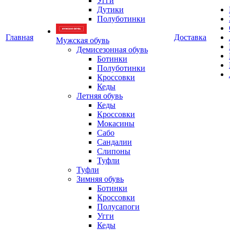
Угги
Дутики
Полуботинки
Главная
Доставка
Мужская обувь
Демисезонная обувь
Ботинки
Полуботинки
Кроссовки
Кеды
Летняя обувь
Кеды
Кроссовки
Мокасины
Сабо
Сандалии
Слипоны
Туфли
Туфли
Зимняя обувь
Ботинки
Кроссовки
Полусапоги
Угги
Кеды