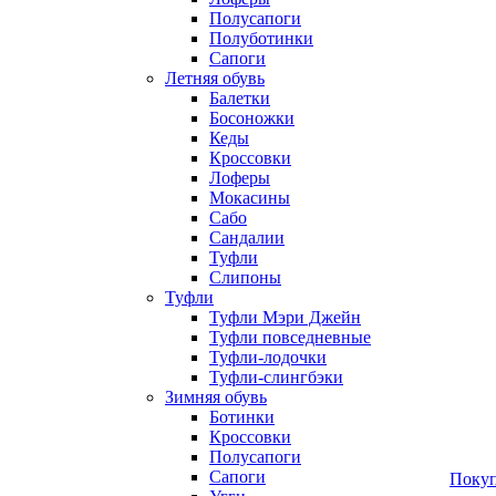
Полусапоги
Полуботинки
Сапоги
Летняя обувь
Балетки
Босоножки
Кеды
Кроссовки
Лоферы
Мокасины
Сабо
Сандалии
Туфли
Слипоны
Туфли
Туфли Мэри Джейн
Туфли повседневные
Туфли-лодочки
Туфли-слингбэки
Зимняя обувь
Ботинки
Кроссовки
Полусапоги
Сапоги
Покуп