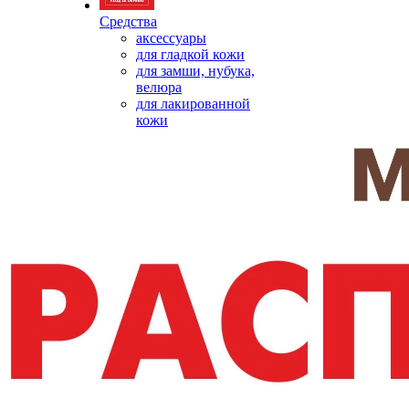
Средства
аксессуары
для гладкой кожи
для замши, нубука,
велюра
для лакированной
кожи