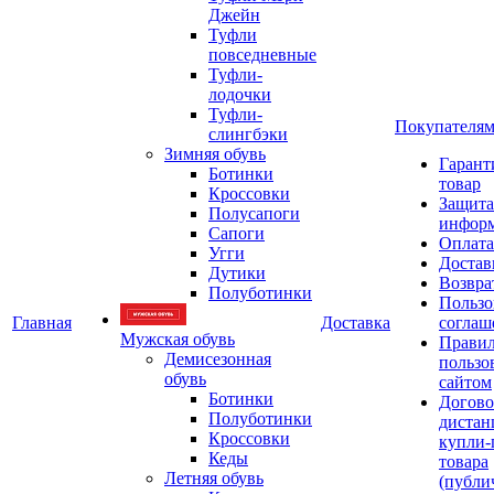
Джейн
Туфли
повседневные
Туфли-
лодочки
Туфли-
Покупателя
слингбэки
Зимняя обувь
Гарант
Ботинки
товар
Кроссовки
Защита
Полусапоги
инфор
Сапоги
Оплата
Угги
Достав
Дутики
Возвра
Полуботинки
Пользо
Главная
Доставка
соглаш
Мужская обувь
Прави
Демисезонная
пользо
обувь
сайтом
Ботинки
Догово
Полуботинки
дистан
Кроссовки
купли-
Кеды
товара
Летняя обувь
(публи