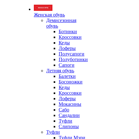
Женская обувь
Демисезонная
обувь
Ботинки
Кроссовки
Кеды
Лоферы
Полусапоги
Полуботинки
Сапоги
Летняя обувь
Балетки
Босоножки
Кеды
Кроссовки
Лоферы
Мокасины
Сабо
Сандалии
Туфли
Слипоны
Туфли
Туфли Мэри