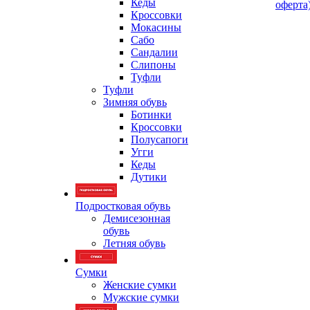
Кеды
оферта
Кроссовки
Мокасины
Сабо
Сандалии
Слипоны
Туфли
Туфли
Зимняя обувь
Ботинки
Кроссовки
Полусапоги
Угги
Кеды
Дутики
Подростковая обувь
Демисезонная
обувь
Летняя обувь
Сумки
Женские сумки
Мужские сумки