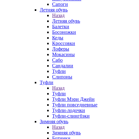
Сапоги
Летняя обувь
Назад
Летняя обувь
Балетки
Босоножки
Кеды
Кроссовки
Лоферы
Мокасины
Сабо
Сандалии
Туфли
Слипоны
Туфли
Назад
Туфли
Туфли Мэри Джейн
Туфли повседневные
Туфли-лодочки
Туфли-слингбэки
Зимняя обувь
Назад
Зимняя обувь
Ботинки