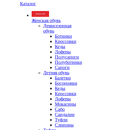
Каталог
Женская обувь
Демисезонная
обувь
Ботинки
Кроссовки
Кеды
Лоферы
Полусапоги
Полуботинки
Сапоги
Летняя обувь
Балетки
Босоножки
Кеды
Кроссовки
Лоферы
Мокасины
Сабо
Сандалии
Туфли
Слипоны