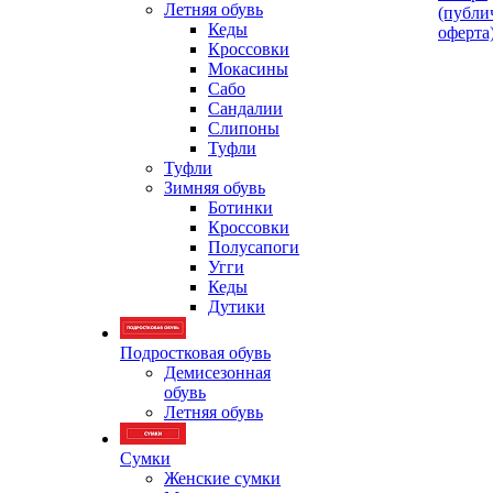
Летняя обувь
(публи
Кеды
оферта
Кроссовки
Мокасины
Сабо
Сандалии
Слипоны
Туфли
Туфли
Зимняя обувь
Ботинки
Кроссовки
Полусапоги
Угги
Кеды
Дутики
Подростковая обувь
Демисезонная
обувь
Летняя обувь
Сумки
Женские сумки