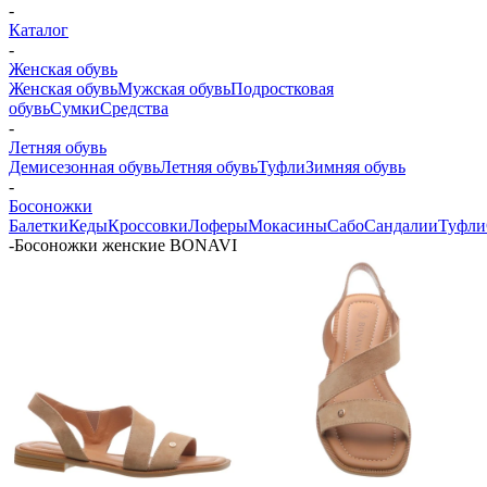
-
Каталог
-
Женская обувь
Женская обувь
Мужская обувь
Подростковая
обувь
Сумки
Средства
-
Летняя обувь
Демисезонная обувь
Летняя обувь
Туфли
Зимняя обувь
-
Босоножки
Балетки
Кеды
Кроссовки
Лоферы
Мокасины
Сабо
Сандалии
Туфли
-
Босоножки женские BONAVI