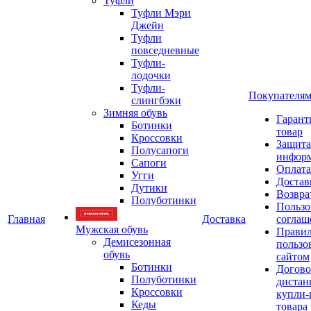
Туфли
Туфли Мэри
Джейн
Туфли
повседневные
Туфли-
лодочки
Туфли-
Покупателя
слингбэки
Зимняя обувь
Гарант
Ботинки
товар
Кроссовки
Защита
Полусапоги
инфор
Сапоги
Оплата
Угги
Достав
Дутики
Возвра
Полуботинки
Пользо
Главная
Доставка
соглаш
Мужская обувь
Прави
Демисезонная
пользо
обувь
сайтом
Ботинки
Догово
Полуботинки
дистан
Кроссовки
купли-
Кеды
товара