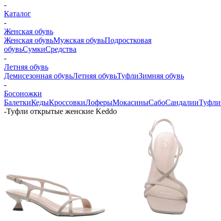
-
Каталог
-
Женская обувь
Женская обувь
Мужская обувь
Подростковая
обувь
Сумки
Средства
-
Летняя обувь
Демисезонная обувь
Летняя обувь
Туфли
Зимняя обувь
-
Босоножки
Балетки
Кеды
Кроссовки
Лоферы
Мокасины
Сабо
Сандалии
Туфли
-
Туфли открытые женские Keddo