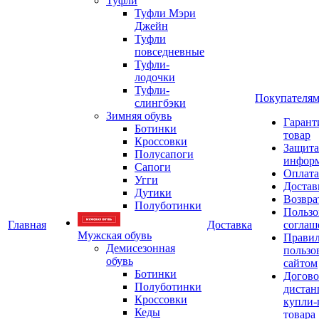
Туфли
Туфли Мэри
Джейн
Туфли
повседневные
Туфли-
лодочки
Туфли-
Покупателя
слингбэки
Зимняя обувь
Гарант
Ботинки
товар
Кроссовки
Защита
Полусапоги
инфор
Сапоги
Оплата
Угги
Достав
Дутики
Возвра
Полуботинки
Пользо
Главная
Доставка
соглаш
Мужская обувь
Прави
Демисезонная
пользо
обувь
сайтом
Ботинки
Догово
Полуботинки
дистан
Кроссовки
купли-
Кеды
товара