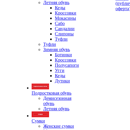
Летняя обувь
(публи
Кеды
оферта
Кроссовки
Мокасины
Сабо
Сандалии
Слипоны
Туфли
Туфли
Зимняя обувь
Ботинки
Кроссовки
Полусапоги
Угги
Кеды
Дутики
Подростковая обувь
Демисезонная
обувь
Летняя обувь
Сумки
Женские сумки