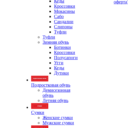
Кеды
оферта
Кроссовки
Мокасины
Сабо
Сандалии
Слипоны
Туфли
Туфли
Зимняя обувь
Ботинки
Кроссовки
Полусапоги
Угги
Кеды
Дутики
Подростковая обувь
Демисезонная
обувь
Летняя обувь
Сумки
Женские сумки
Мужские сумки