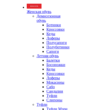
Женская обувь
Демисезонная
обувь
Ботинки
Кроссовки
Кеды
Лоферы
Полусапоги
Полуботинки
Сапоги
Летняя обувь
Балетки
Босоножки
Кеды
Кроссовки
Лоферы
Мокасины
Сабо
Сандалии
Туфли
Слипоны
Туфли
Туфли Мэри