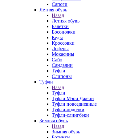
Сапоги
Летняя обувь
Назад
Летняя обувь
Балетки
Босоножки
Кеды
Кроссовки
Лоферы
Мокасины
Сабо
Сандалии
Туфли
Слипоны
Туфли
Назад
Туфли
Туфли Мэри Джейн
Туфли повседневные
Туфли-лодочки
Туфли-слингбэки
Зимняя обувь
Назад
Зимняя обувь
Ботинки