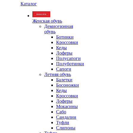
Каталог
Женская обувь
Демисезонная
обувь
Ботинки
Кроссовки
Кеды
Лоферы
Полусапоги
Полуботинки
Сапоги
Летняя обувь
Балетки
Босоножки
Кеды
Кроссовки
Лоферы
Мокасины
Сабо
Сандалии
Туфли
Слипоны