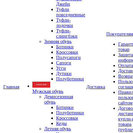
Джейн
Туфли
повседневные
Туфли-
лодочки
Туфли-
Покупателя
слингбэки
Зимняя обувь
Гарант
Ботинки
товар
Кроссовки
Защита
Полусапоги
инфор
Сапоги
Оплата
Угги
Достав
Дутики
Возвра
Полуботинки
Пользо
Главная
Доставка
соглаш
Мужская обувь
Прави
Демисезонная
пользо
обувь
сайтом
Ботинки
Догово
Полуботинки
дистан
Кроссовки
купли-
Кеды
товара
Летняя обувь
(публи