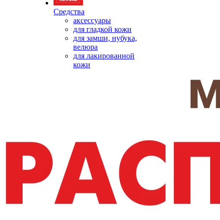
Средства
аксессуары
для гладкой кожи
для замши, нубука,
велюра
для лакированной
кожи