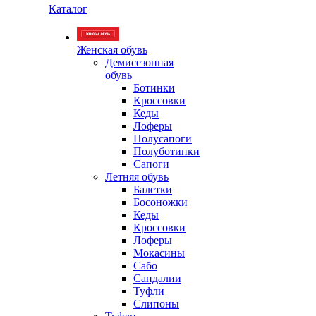
Каталог
Женская обувь
Демисезонная
обувь
Ботинки
Кроссовки
Кеды
Лоферы
Полусапоги
Полуботинки
Сапоги
Летняя обувь
Балетки
Босоножки
Кеды
Кроссовки
Лоферы
Мокасины
Сабо
Сандалии
Туфли
Слипоны