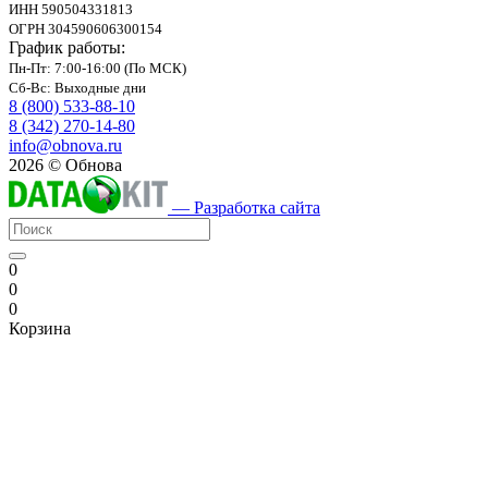
ИНН 590504331813
ОГРН 304590606300154
График работы:
Пн-Пт: 7:00-16:00 (По МСК)
Сб-Вс: Выходные дни
8 (800) 533-88-10
8 (342) 270-14-80
info@obnova.ru
2026 © Обнова
— Разработка сайта
0
0
0
Корзина