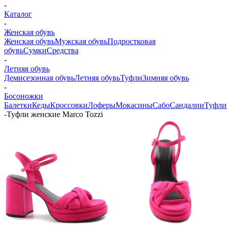
-
Каталог
-
Женская обувь
Женская обувь
Мужская обувь
Подростковая
обувь
Сумки
Средства
-
Летняя обувь
Демисезонная обувь
Летняя обувь
Туфли
Зимняя обувь
-
Босоножки
Балетки
Кеды
Кроссовки
Лоферы
Мокасины
Сабо
Сандалии
Туфли
-
Туфли женские Marco Tozzi