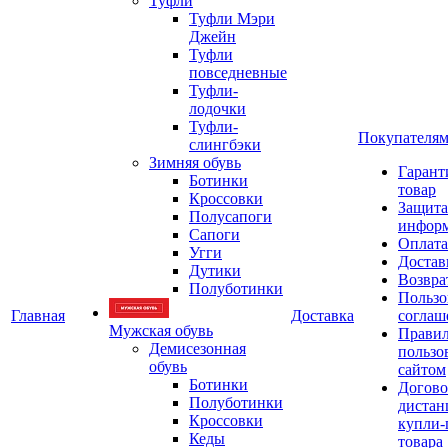
Туфли
Туфли Мэри
Джейн
Туфли
повседневные
Туфли-
лодочки
Туфли-
Покупателя
слингбэки
Зимняя обувь
Гарант
Ботинки
товар
Кроссовки
Защита
Полусапоги
инфор
Сапоги
Оплата
Угги
Достав
Дутики
Возвра
Полуботинки
Пользо
Главная
Доставка
соглаш
Мужская обувь
Прави
Демисезонная
пользо
обувь
сайтом
Ботинки
Догово
Полуботинки
дистан
Кроссовки
купли-
Кеды
товара