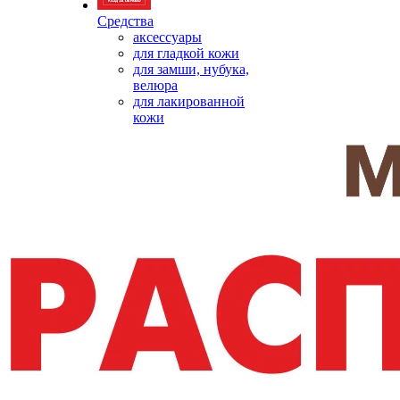
Средства
аксессуары
для гладкой кожи
для замши, нубука,
велюра
для лакированной
кожи