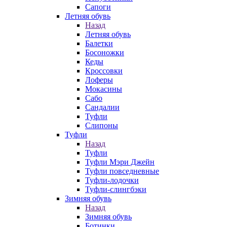
Сапоги
Летняя обувь
Назад
Летняя обувь
Балетки
Босоножки
Кеды
Кроссовки
Лоферы
Мокасины
Сабо
Сандалии
Туфли
Слипоны
Туфли
Назад
Туфли
Туфли Мэри Джейн
Туфли повседневные
Туфли-лодочки
Туфли-слингбэки
Зимняя обувь
Назад
Зимняя обувь
Ботинки