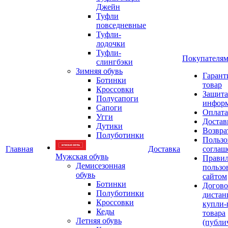
Джейн
Туфли
повседневные
Туфли-
лодочки
Туфли-
Покупателя
слингбэки
Зимняя обувь
Гарант
Ботинки
товар
Кроссовки
Защита
Полусапоги
инфор
Сапоги
Оплата
Угги
Достав
Дутики
Возвра
Полуботинки
Пользо
Главная
Доставка
соглаш
Мужская обувь
Прави
Демисезонная
пользо
обувь
сайтом
Ботинки
Догово
Полуботинки
дистан
Кроссовки
купли-
Кеды
товара
Летняя обувь
(публи