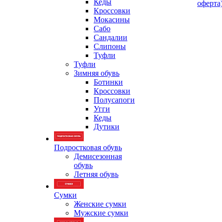
Кеды
оферта
Кроссовки
Мокасины
Сабо
Сандалии
Слипоны
Туфли
Туфли
Зимняя обувь
Ботинки
Кроссовки
Полусапоги
Угги
Кеды
Дутики
Подростковая обувь
Демисезонная
обувь
Летняя обувь
Сумки
Женские сумки
Мужские сумки