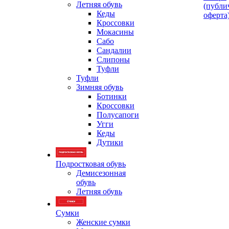
Летняя обувь
(публи
Кеды
оферта
Кроссовки
Мокасины
Сабо
Сандалии
Слипоны
Туфли
Туфли
Зимняя обувь
Ботинки
Кроссовки
Полусапоги
Угги
Кеды
Дутики
Подростковая обувь
Демисезонная
обувь
Летняя обувь
Сумки
Женские сумки