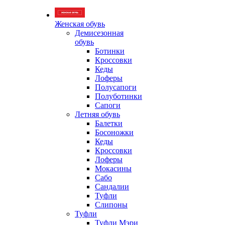
Женская обувь
Демисезонная
обувь
Ботинки
Кроссовки
Кеды
Лоферы
Полусапоги
Полуботинки
Сапоги
Летняя обувь
Балетки
Босоножки
Кеды
Кроссовки
Лоферы
Мокасины
Сабо
Сандалии
Туфли
Слипоны
Туфли
Туфли Мэри