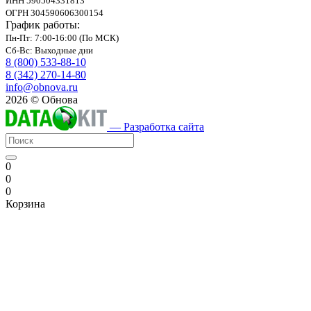
ИНН 590504331813
ОГРН 304590606300154
График работы:
Пн-Пт: 7:00-16:00 (По МСК)
Сб-Вс: Выходные дни
8 (800) 533-88-10
8 (342) 270-14-80
info@obnova.ru
2026 © Обнова
— Разработка сайта
0
0
0
Корзина