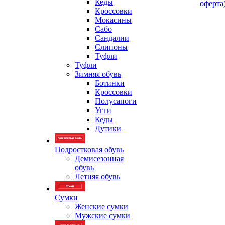
Кеды
оферта
Кроссовки
Мокасины
Сабо
Сандалии
Слипоны
Туфли
Туфли
Зимняя обувь
Ботинки
Кроссовки
Полусапоги
Угги
Кеды
Дутики
Подростковая обувь
Демисезонная
обувь
Летняя обувь
Сумки
Женские сумки
Мужские сумки