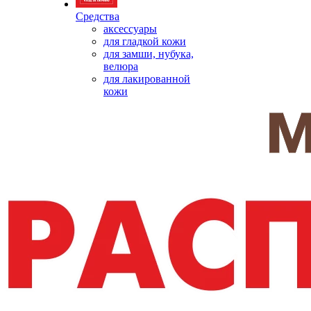
Средства
аксессуары
для гладкой кожи
для замши, нубука,
велюра
для лакированной
кожи