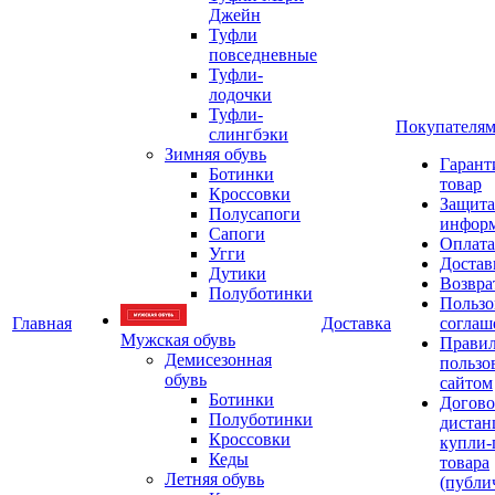
Джейн
Туфли
повседневные
Туфли-
лодочки
Туфли-
Покупателя
слингбэки
Зимняя обувь
Гарант
Ботинки
товар
Кроссовки
Защита
Полусапоги
инфор
Сапоги
Оплата
Угги
Достав
Дутики
Возвра
Полуботинки
Пользо
Главная
Доставка
соглаш
Мужская обувь
Прави
Демисезонная
пользо
обувь
сайтом
Ботинки
Догово
Полуботинки
дистан
Кроссовки
купли-
Кеды
товара
Летняя обувь
(публи