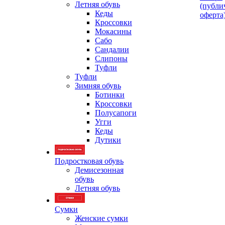
Летняя обувь
(публи
Кеды
оферта
Кроссовки
Мокасины
Сабо
Сандалии
Слипоны
Туфли
Туфли
Зимняя обувь
Ботинки
Кроссовки
Полусапоги
Угги
Кеды
Дутики
Подростковая обувь
Демисезонная
обувь
Летняя обувь
Сумки
Женские сумки