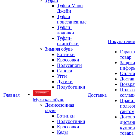
Туфли
Туфли Мэри
Джейн
Туфли
повседневные
Туфли-
лодочки
Туфли-
Покупателя
слингбэки
Зимняя обувь
Гарант
Ботинки
товар
Кроссовки
Защита
Полусапоги
инфор
Сапоги
Оплата
Угги
Достав
Дутики
Возвра
Полуботинки
Пользо
Главная
Доставка
соглаш
Мужская обувь
Прави
Демисезонная
пользо
обувь
сайтом
Ботинки
Догово
Полуботинки
дистан
Кроссовки
купли-
Кеды
товара