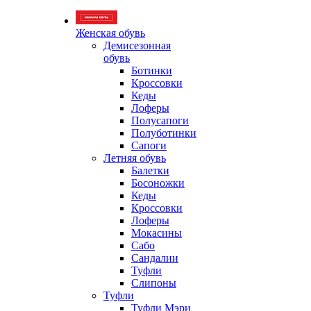
Женская обувь
Демисезонная
обувь
Ботинки
Кроссовки
Кеды
Лоферы
Полусапоги
Полуботинки
Сапоги
Летняя обувь
Балетки
Босоножки
Кеды
Кроссовки
Лоферы
Мокасины
Сабо
Сандалии
Туфли
Слипоны
Туфли
Туфли Мэри