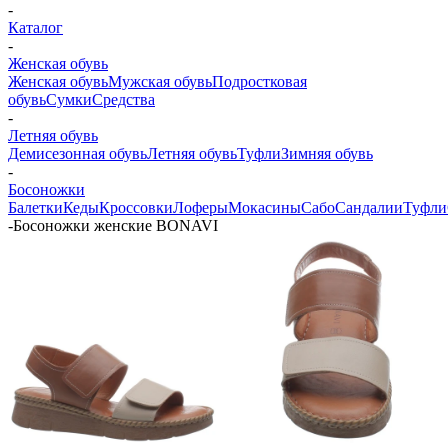
-
Каталог
-
Женская обувь
Женская обувь
Мужская обувь
Подростковая
обувь
Сумки
Средства
-
Летняя обувь
Демисезонная обувь
Летняя обувь
Туфли
Зимняя обувь
-
Босоножки
Балетки
Кеды
Кроссовки
Лоферы
Мокасины
Сабо
Сандалии
Туфли
-
Босоножки женские BONAVI