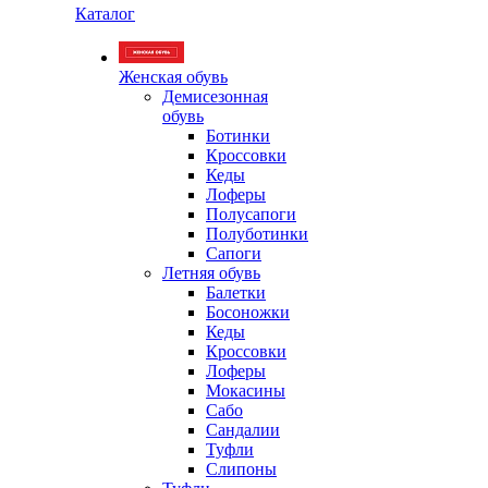
Каталог
Женская обувь
Демисезонная
обувь
Ботинки
Кроссовки
Кеды
Лоферы
Полусапоги
Полуботинки
Сапоги
Летняя обувь
Балетки
Босоножки
Кеды
Кроссовки
Лоферы
Мокасины
Сабо
Сандалии
Туфли
Слипоны