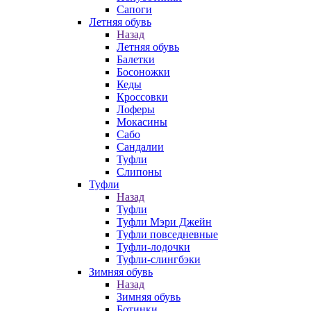
Сапоги
Летняя обувь
Назад
Летняя обувь
Балетки
Босоножки
Кеды
Кроссовки
Лоферы
Мокасины
Сабо
Сандалии
Туфли
Слипоны
Туфли
Назад
Туфли
Туфли Мэри Джейн
Туфли повседневные
Туфли-лодочки
Туфли-слингбэки
Зимняя обувь
Назад
Зимняя обувь
Ботинки