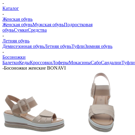
-
Каталог
-
Женская обувь
Женская обувь
Мужская обувь
Подростковая
обувь
Сумки
Средства
-
Летняя обувь
Демисезонная обувь
Летняя обувь
Туфли
Зимняя обувь
-
Босоножки
Балетки
Кеды
Кроссовки
Лоферы
Мокасины
Сабо
Сандалии
Туфли
-
Босоножки женские BONAVI