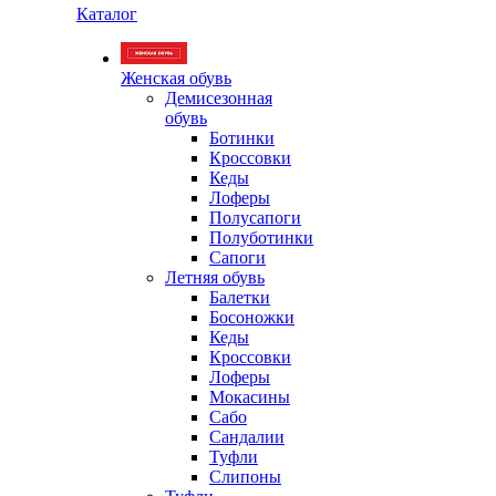
Каталог
Женская обувь
Демисезонная
обувь
Ботинки
Кроссовки
Кеды
Лоферы
Полусапоги
Полуботинки
Сапоги
Летняя обувь
Балетки
Босоножки
Кеды
Кроссовки
Лоферы
Мокасины
Сабо
Сандалии
Туфли
Слипоны