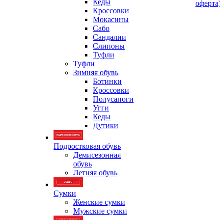
Кеды
оферта
Кроссовки
Мокасины
Сабо
Сандалии
Слипоны
Туфли
Туфли
Зимняя обувь
Ботинки
Кроссовки
Полусапоги
Угги
Кеды
Дутики
Подростковая обувь
Демисезонная
обувь
Летняя обувь
Сумки
Женские сумки
Мужские сумки