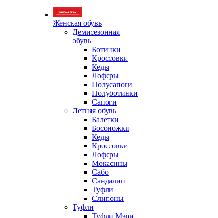
Женская обувь
Демисезонная
обувь
Ботинки
Кроссовки
Кеды
Лоферы
Полусапоги
Полуботинки
Сапоги
Летняя обувь
Балетки
Босоножки
Кеды
Кроссовки
Лоферы
Мокасины
Сабо
Сандалии
Туфли
Слипоны
Туфли
Туфли Мэри