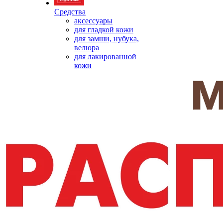
Средства
аксессуары
для гладкой кожи
для замши, нубука,
велюра
для лакированной
кожи