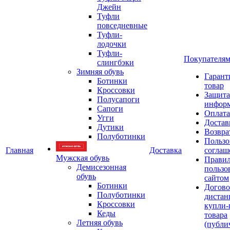
Джейн
Туфли
повседневные
Туфли-
лодочки
Туфли-
Покупателя
слингбэки
Зимняя обувь
Гарант
Ботинки
товар
Кроссовки
Защита
Полусапоги
инфор
Сапоги
Оплата
Угги
Достав
Дутики
Возвра
Полуботинки
Пользо
Главная
Доставка
соглаш
Мужская обувь
Прави
Демисезонная
пользо
обувь
сайтом
Ботинки
Догово
Полуботинки
дистан
Кроссовки
купли-
Кеды
товара
Летняя обувь
(публи