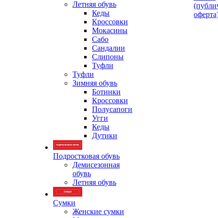
Летняя обувь
(публи
Кеды
оферта
Кроссовки
Мокасины
Сабо
Сандалии
Слипоны
Туфли
Туфли
Зимняя обувь
Ботинки
Кроссовки
Полусапоги
Угги
Кеды
Дутики
Подростковая обувь
Демисезонная
обувь
Летняя обувь
Сумки
Женские сумки