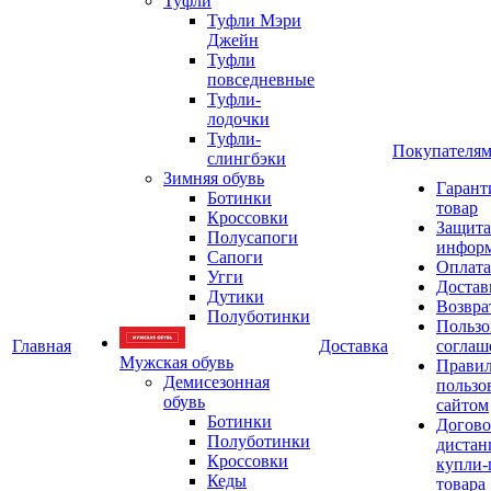
Туфли
Туфли Мэри
Джейн
Туфли
повседневные
Туфли-
лодочки
Туфли-
Покупателя
слингбэки
Зимняя обувь
Гарант
Ботинки
товар
Кроссовки
Защита
Полусапоги
инфор
Сапоги
Оплата
Угги
Достав
Дутики
Возвра
Полуботинки
Пользо
Главная
Доставка
соглаш
Мужская обувь
Прави
Демисезонная
пользо
обувь
сайтом
Ботинки
Догово
Полуботинки
дистан
Кроссовки
купли-
Кеды
товара