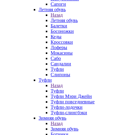
Сапоги
Летняя обувь
Назад
Летняя обувь
Балетки
Босоножки
Кеды
Кроссовки
Лоферы
Мокасины
Сабо
Сандалии
Туфли
Слипоны
Туфли
Назад
Туфли
Туфли Мэри Джейн
Туфли повседневные
Туфли-лодочки
Туфли-слингбэки
Зимняя обувь
Назад
Зимняя обувь
Ботинки