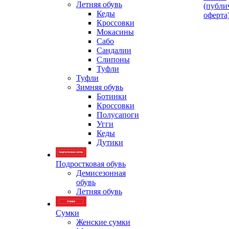
Летняя обувь
(публи
Кеды
оферта
Кроссовки
Мокасины
Сабо
Сандалии
Слипоны
Туфли
Туфли
Зимняя обувь
Ботинки
Кроссовки
Полусапоги
Угги
Кеды
Дутики
Подростковая обувь
Демисезонная
обувь
Летняя обувь
Сумки
Женские сумки