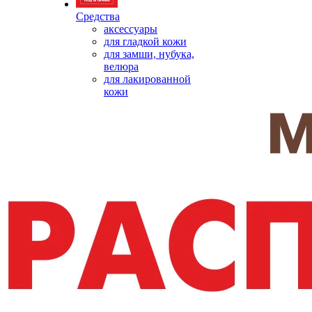
Средства
аксессуары
для гладкой кожи
для замши, нубука,
велюра
для лакированной
кожи