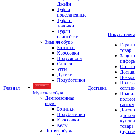
Джейн
Туфли
повседневные
Туфли-
лодочки
Туфли-
Покупателя
слингбэки
Зимняя обувь
Гарант
Ботинки
товар
Кроссовки
Защита
Полусапоги
инфор
Сапоги
Оплата
Угги
Достав
Дутики
Возвра
Полуботинки
Пользо
Главная
Доставка
соглаш
Мужская обувь
Прави
Демисезонная
пользо
обувь
сайтом
Ботинки
Догово
Полуботинки
дистан
Кроссовки
купли-
Кеды
товара
Летняя обувь
(публи