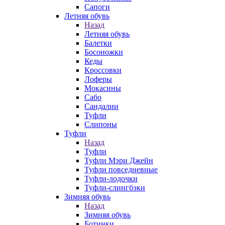
Сапоги
Летняя обувь
Назад
Летняя обувь
Балетки
Босоножки
Кеды
Кроссовки
Лоферы
Мокасины
Сабо
Сандалии
Туфли
Слипоны
Туфли
Назад
Туфли
Туфли Мэри Джейн
Туфли повседневные
Туфли-лодочки
Туфли-слингбэки
Зимняя обувь
Назад
Зимняя обувь
Ботинки