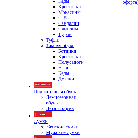
Кеды
оферта
Кроссовки
Мокасины
Сабо
Сандалии
Слипоны
Туфли
Туфли
Зимняя обувь
Ботинки
Кроссовки
Полусапоги
Угги
Кеды
Дутики
Подростковая обувь
Демисезонная
обувь
Летняя обувь
Сумки
Женские сумки
Мужские сумки