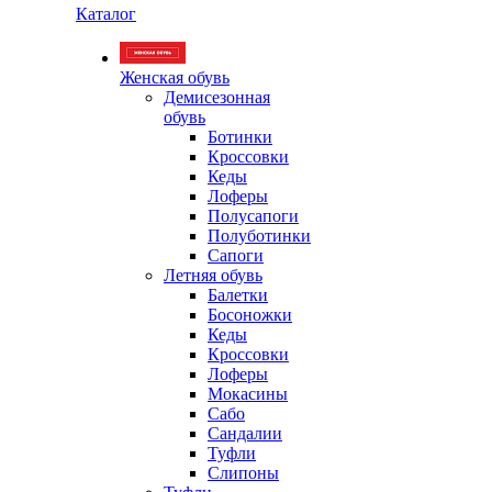
Каталог
Женская обувь
Демисезонная
обувь
Ботинки
Кроссовки
Кеды
Лоферы
Полусапоги
Полуботинки
Сапоги
Летняя обувь
Балетки
Босоножки
Кеды
Кроссовки
Лоферы
Мокасины
Сабо
Сандалии
Туфли
Слипоны