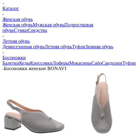
-
Каталог
-
Женская обувь
Женская обувь
Мужская обувь
Подростковая
обувь
Сумки
Средства
-
Летняя обувь
Демисезонная обувь
Летняя обувь
Туфли
Зимняя обувь
-
Босоножки
Балетки
Кеды
Кроссовки
Лоферы
Мокасины
Сабо
Сандалии
Туфли
-
Босоножки женские BONAVI