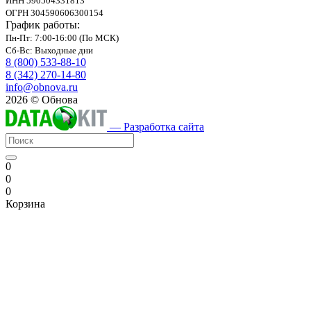
ИНН 590504331813
ОГРН 304590606300154
График работы:
Пн-Пт: 7:00-16:00 (По МСК)
Сб-Вс: Выходные дни
8 (800) 533-88-10
8 (342) 270-14-80
info@obnova.ru
2026 © Обнова
— Разработка сайта
0
0
0
Корзина