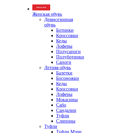
Женская обувь
Демисезонная
обувь
Ботинки
Кроссовки
Кеды
Лоферы
Полусапоги
Полуботинки
Сапоги
Летняя обувь
Балетки
Босоножки
Кеды
Кроссовки
Лоферы
Мокасины
Сабо
Сандалии
Туфли
Слипоны
Туфли
Туфли Мэри