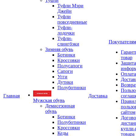
Туфли
Туфли Мэри
Джейн
Туфли
повседневные
Туфли-
лодочки
Туфли-
Покупателя
слингбэки
Зимняя обувь
Гарант
Ботинки
товар
Кроссовки
Защита
Полусапоги
инфор
Сапоги
Оплата
Угги
Достав
Дутики
Возвра
Полуботинки
Пользо
Главная
Доставка
соглаш
Мужская обувь
Прави
Демисезонная
пользо
обувь
сайтом
Ботинки
Догово
Полуботинки
дистан
Кроссовки
купли-
Кеды
товара