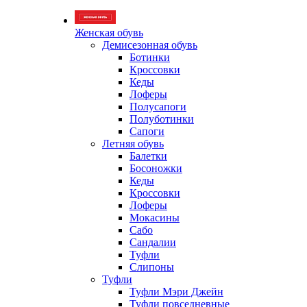
Женская обувь
Демисезонная обувь
Ботинки
Кроссовки
Кеды
Лоферы
Полусапоги
Полуботинки
Сапоги
Летняя обувь
Балетки
Босоножки
Кеды
Кроссовки
Лоферы
Мокасины
Сабо
Сандалии
Туфли
Слипоны
Туфли
Туфли Мэри Джейн
Туфли повседневные