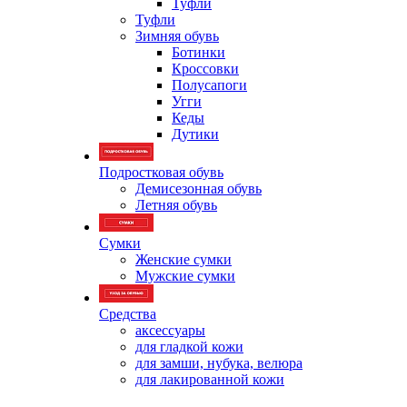
Туфли
Туфли
Зимняя обувь
Ботинки
Кроссовки
Полусапоги
Угги
Кеды
Дутики
Подростковая обувь
Демисезонная обувь
Летняя обувь
Сумки
Женские сумки
Мужские сумки
Средства
аксессуары
для гладкой кожи
для замши, нубука, велюра
для лакированной кожи