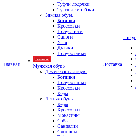
Туфли-лодочки
Туфли-слингбэки
Зимняя обувь
Ботинки
Кроссовки
Полусапоги
Сапоги
Покуп
Угги
Дутики
Полуботинки
Главная
Доставка
Мужская обувь
Демисезонная обувь
Ботинки
Полуботинки
Кроссовки
Кеды
Летняя обувь
Кеды
Кроссовки
Мокасины
Сабо
Сандалии
Слипоны