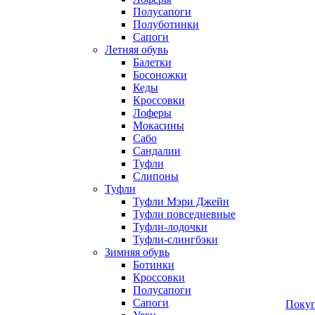
Полусапоги
Полуботинки
Сапоги
Летняя обувь
Балетки
Босоножки
Кеды
Кроссовки
Лоферы
Мокасины
Сабо
Сандалии
Туфли
Слипоны
Туфли
Туфли Мэри Джейн
Туфли повседневные
Туфли-лодочки
Туфли-слингбэки
Зимняя обувь
Ботинки
Кроссовки
Полусапоги
Сапоги
Покуп