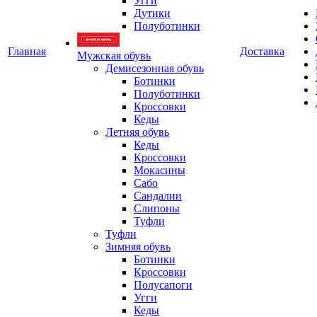
Угги
Дутики
Полуботинки
Главная
Доставка
Мужская обувь
Демисезонная обувь
Ботинки
Полуботинки
Кроссовки
Кеды
Летняя обувь
Кеды
Кроссовки
Мокасины
Сабо
Сандалии
Слипоны
Туфли
Туфли
Зимняя обувь
Ботинки
Кроссовки
Полусапоги
Угги
Кеды