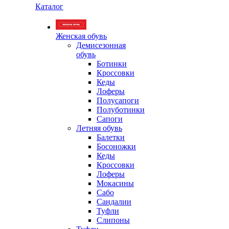
Каталог
Женская обувь
Демисезонная
обувь
Ботинки
Кроссовки
Кеды
Лоферы
Полусапоги
Полуботинки
Сапоги
Летняя обувь
Балетки
Босоножки
Кеды
Кроссовки
Лоферы
Мокасины
Сабо
Сандалии
Туфли
Слипоны