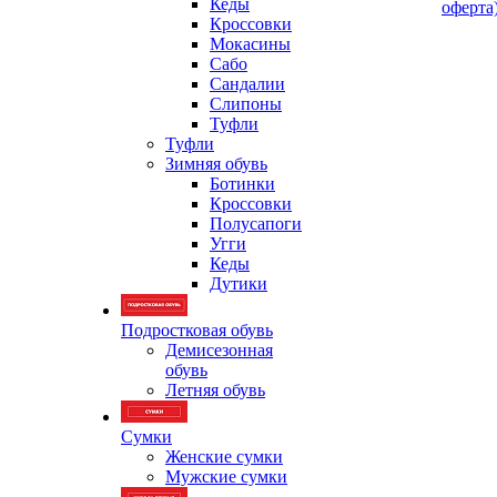
Кеды
оферта
Кроссовки
Мокасины
Сабо
Сандалии
Слипоны
Туфли
Туфли
Зимняя обувь
Ботинки
Кроссовки
Полусапоги
Угги
Кеды
Дутики
Подростковая обувь
Демисезонная
обувь
Летняя обувь
Сумки
Женские сумки
Мужские сумки