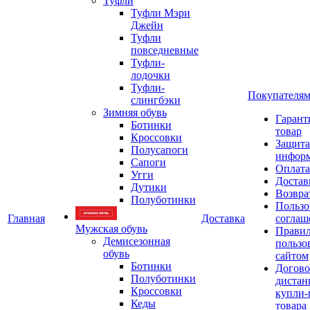
Туфли
Туфли Мэри
Джейн
Туфли
повседневные
Туфли-
лодочки
Туфли-
Покупателя
слингбэки
Зимняя обувь
Гарант
Ботинки
товар
Кроссовки
Защита
Полусапоги
инфор
Сапоги
Оплата
Угги
Достав
Дутики
Возвра
Полуботинки
Пользо
Главная
Доставка
соглаш
Мужская обувь
Прави
Демисезонная
пользо
обувь
сайтом
Ботинки
Догово
Полуботинки
дистан
Кроссовки
купли-
Кеды
товара