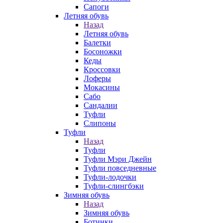
Сапоги
Летняя обувь
Назад
Летняя обувь
Балетки
Босоножки
Кеды
Кроссовки
Лоферы
Мокасины
Сабо
Сандалии
Туфли
Слипоны
Туфли
Назад
Туфли
Туфли Мэри Джейн
Туфли повседневные
Туфли-лодочки
Туфли-слингбэки
Зимняя обувь
Назад
Зимняя обувь
Ботинки