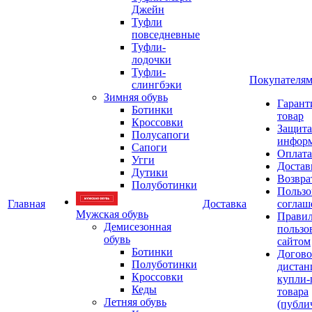
Джейн
Туфли
повседневные
Туфли-
лодочки
Туфли-
Покупателя
слингбэки
Зимняя обувь
Гарант
Ботинки
товар
Кроссовки
Защита
Полусапоги
инфор
Сапоги
Оплата
Угги
Достав
Дутики
Возвра
Полуботинки
Пользо
Главная
Доставка
соглаш
Мужская обувь
Прави
Демисезонная
пользо
обувь
сайтом
Ботинки
Догово
Полуботинки
дистан
Кроссовки
купли-
Кеды
товара
Летняя обувь
(публи