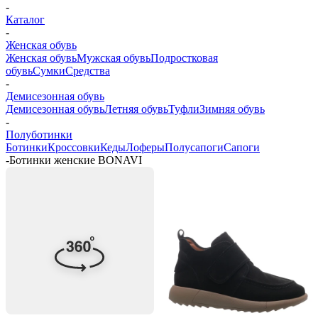
-
Каталог
-
Женская обувь
Женская обувь
Мужская обувь
Подростковая
обувь
Сумки
Средства
-
Демисезонная обувь
Демисезонная обувь
Летняя обувь
Туфли
Зимняя обувь
-
Полуботинки
Ботинки
Кроссовки
Кеды
Лоферы
Полусапоги
Сапоги
-
Ботинки женские BONAVI