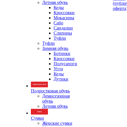
Летняя обувь
(публи
Кеды
оферта
Кроссовки
Мокасины
Сабо
Сандалии
Слипоны
Туфли
Туфли
Зимняя обувь
Ботинки
Кроссовки
Полусапоги
Угги
Кеды
Дутики
Подростковая обувь
Демисезонная
обувь
Летняя обувь
Сумки
Женские сумки