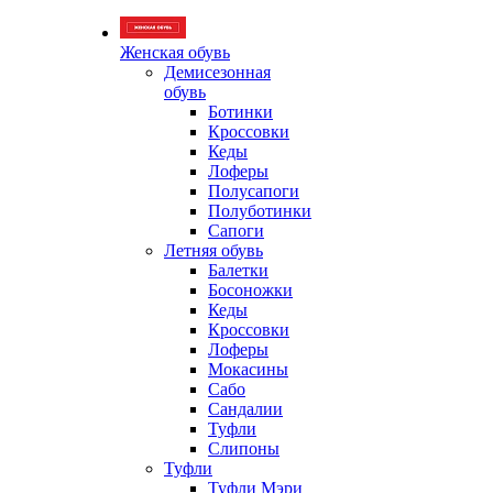
Женская обувь
Демисезонная
обувь
Ботинки
Кроссовки
Кеды
Лоферы
Полусапоги
Полуботинки
Сапоги
Летняя обувь
Балетки
Босоножки
Кеды
Кроссовки
Лоферы
Мокасины
Сабо
Сандалии
Туфли
Слипоны
Туфли
Туфли Мэри