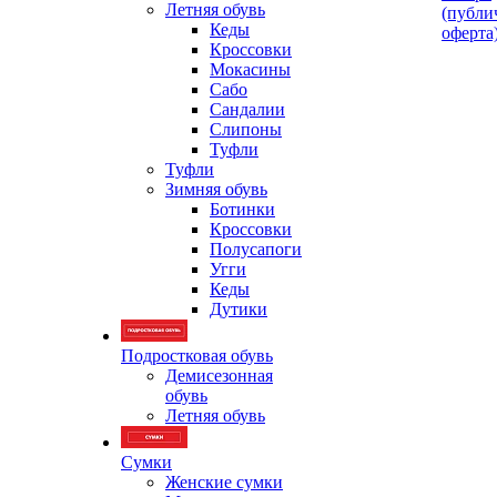
Летняя обувь
(публи
Кеды
оферта
Кроссовки
Мокасины
Сабо
Сандалии
Слипоны
Туфли
Туфли
Зимняя обувь
Ботинки
Кроссовки
Полусапоги
Угги
Кеды
Дутики
Подростковая обувь
Демисезонная
обувь
Летняя обувь
Сумки
Женские сумки