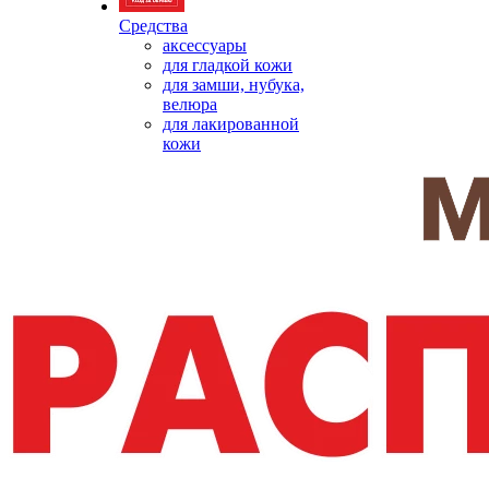
Средства
аксессуары
для гладкой кожи
для замши, нубука,
велюра
для лакированной
кожи