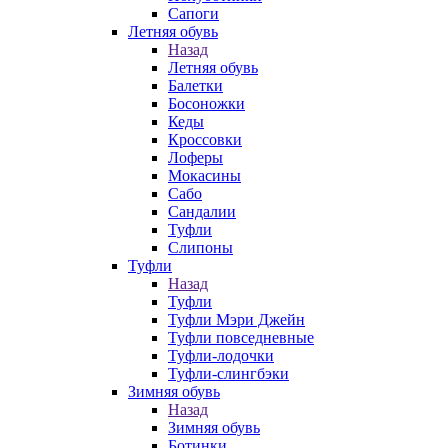
Сапоги
Летняя обувь
Назад
Летняя обувь
Балетки
Босоножки
Кеды
Кроссовки
Лоферы
Мокасины
Сабо
Сандалии
Туфли
Слипоны
Туфли
Назад
Туфли
Туфли Мэри Джейн
Туфли повседневные
Туфли-лодочки
Туфли-слингбэки
Зимняя обувь
Назад
Зимняя обувь
Ботинки