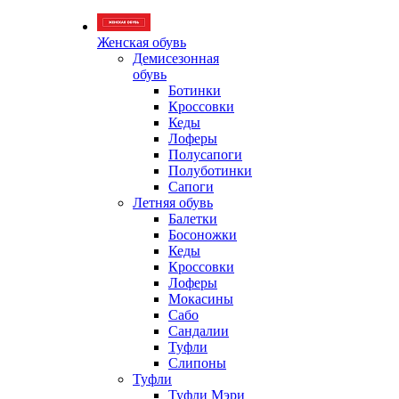
Женская обувь
Демисезонная
обувь
Ботинки
Кроссовки
Кеды
Лоферы
Полусапоги
Полуботинки
Сапоги
Летняя обувь
Балетки
Босоножки
Кеды
Кроссовки
Лоферы
Мокасины
Сабо
Сандалии
Туфли
Слипоны
Туфли
Туфли Мэри