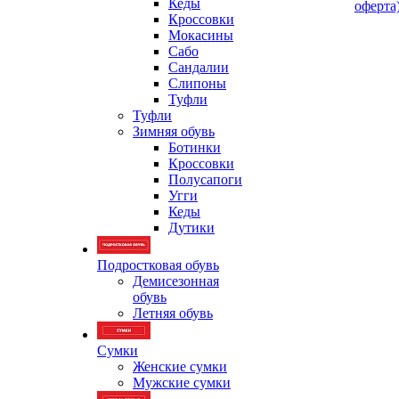
Кеды
оферта
Кроссовки
Мокасины
Сабо
Сандалии
Слипоны
Туфли
Туфли
Зимняя обувь
Ботинки
Кроссовки
Полусапоги
Угги
Кеды
Дутики
Подростковая обувь
Демисезонная
обувь
Летняя обувь
Сумки
Женские сумки
Мужские сумки