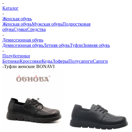
-
Каталог
-
Женская обувь
Женская обувь
Мужская обувь
Подростковая
обувь
Сумки
Средства
-
Демисезонная обувь
Демисезонная обувь
Летняя обувь
Туфли
Зимняя обувь
-
Полуботинки
Ботинки
Кроссовки
Кеды
Лоферы
Полусапоги
Сапоги
-
Туфли женские BONAVI