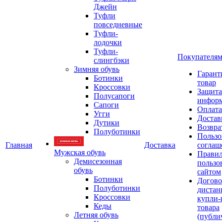
Джейн
Туфли
повседневные
Туфли-
лодочки
Туфли-
Покупателя
слингбэки
Зимняя обувь
Гарант
Ботинки
товар
Кроссовки
Защита
Полусапоги
инфор
Сапоги
Оплата
Угги
Достав
Дутики
Возвра
Полуботинки
Пользо
Главная
Доставка
соглаш
Мужская обувь
Прави
Демисезонная
пользо
обувь
сайтом
Ботинки
Догово
Полуботинки
дистан
Кроссовки
купли-
Кеды
товара
Летняя обувь
(публи