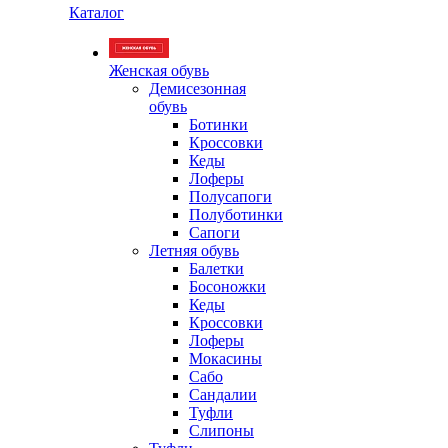
Каталог
Женская обувь
Демисезонная
обувь
Ботинки
Кроссовки
Кеды
Лоферы
Полусапоги
Полуботинки
Сапоги
Летняя обувь
Балетки
Босоножки
Кеды
Кроссовки
Лоферы
Мокасины
Сабо
Сандалии
Туфли
Слипоны