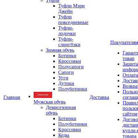
Туфли
Туфли Мэри
Джейн
Туфли
повседневные
Туфли-
лодочки
Туфли-
Покупателя
слингбэки
Зимняя обувь
Гарант
Ботинки
товар
Кроссовки
Защита
Полусапоги
инфор
Сапоги
Оплата
Угги
Достав
Дутики
Возвра
Полуботинки
Пользо
Главная
Доставка
соглаш
Мужская обувь
Прави
Демисезонная
пользо
обувь
сайтом
Ботинки
Догово
Полуботинки
дистан
Кроссовки
купли-
Кеды
товара