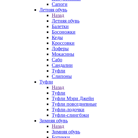
Сапоги
Летняя обувь
Назад
Летняя обувь
Балетки
Босоножки
Кеды
Кроссовки
Лоферы
Мокасины
Сабо
Сандалии
Туфли
Слипоны
Туфли
Назад
Туфли
Туфли Мэри Джейн
Туфли повседневные
Туфли-лодочки
Туфли-слингбэки
Зимняя обувь
Назад
Зимняя обувь
Ботинки