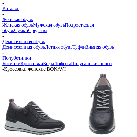
-
Каталог
-
Женская обувь
Женская обувь
Мужская обувь
Подростковая
обувь
Сумки
Средства
-
Демисезонная обувь
Демисезонная обувь
Летняя обувь
Туфли
Зимняя обувь
-
Полуботинки
Ботинки
Кроссовки
Кеды
Лоферы
Полусапоги
Сапоги
-
Кроссовки женские BONAVI