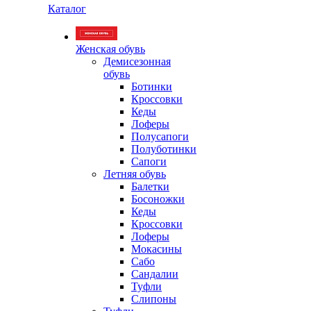
Каталог
Женская обувь
Демисезонная
обувь
Ботинки
Кроссовки
Кеды
Лоферы
Полусапоги
Полуботинки
Сапоги
Летняя обувь
Балетки
Босоножки
Кеды
Кроссовки
Лоферы
Мокасины
Сабо
Сандалии
Туфли
Слипоны