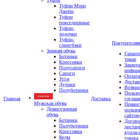
Туфли
Туфли Мэри
Джейн
Туфли
повседневные
Туфли-
лодочки
Туфли-
Покупателя
слингбэки
Зимняя обувь
Гарант
Ботинки
товар
Кроссовки
Защита
Полусапоги
инфор
Сапоги
Оплата
Угги
Достав
Дутики
Возвра
Полуботинки
Пользо
Главная
Доставка
соглаш
Мужская обувь
Прави
Демисезонная
пользо
обувь
сайтом
Ботинки
Догово
Полуботинки
дистан
Кроссовки
купли-
Кеды
товара