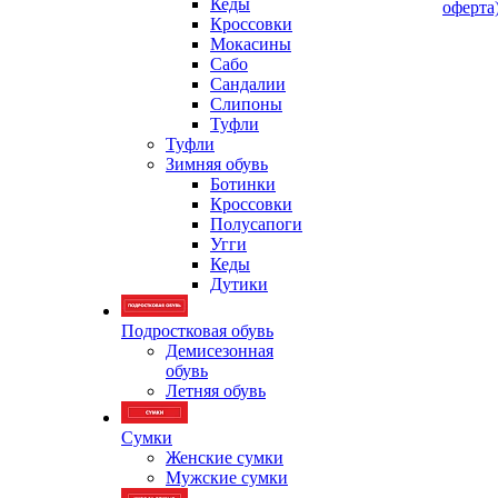
Кеды
оферта
Кроссовки
Мокасины
Сабо
Сандалии
Слипоны
Туфли
Туфли
Зимняя обувь
Ботинки
Кроссовки
Полусапоги
Угги
Кеды
Дутики
Подростковая обувь
Демисезонная
обувь
Летняя обувь
Сумки
Женские сумки
Мужские сумки