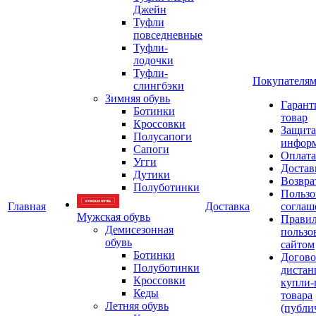
Джейн
Туфли
повседневные
Туфли-
лодочки
Туфли-
Покупателя
слингбэки
Зимняя обувь
Гарант
Ботинки
товар
Кроссовки
Защита
Полусапоги
инфор
Сапоги
Оплата
Угги
Достав
Дутики
Возвра
Полуботинки
Пользо
Главная
Доставка
соглаш
Мужская обувь
Прави
Демисезонная
пользо
обувь
сайтом
Ботинки
Догово
Полуботинки
дистан
Кроссовки
купли-
Кеды
товара
Летняя обувь
(публи