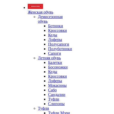
Женская обувь
Демисезонная
обувь
Ботинки
Кроссовки
Кеды
Лоферы
Полусапоги
Полуботинки
Сапоги
Летняя обувь
Балетки
Босоножки
Кеды
Кроссовки
Лоферы
Мокасины
Сабо
Сандалии
Туфли
Слипоны
Туфли
Туфли Мэри