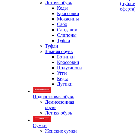
Летняя обувь
(публи
Кеды
оферта
Кроссовки
Мокасины
Сабо
Сандалии
Слипоны
Туфли
Туфли
Зимняя обувь
Ботинки
Кроссовки
Полусапоги
Угги
Кеды
Дутики
Подростковая обувь
Демисезонная
обувь
Летняя обувь
Сумки
Женские сумки