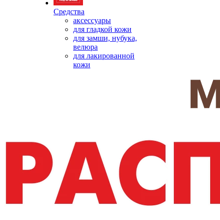
Средства
аксессуары
для гладкой кожи
для замши, нубука,
велюра
для лакированной
кожи