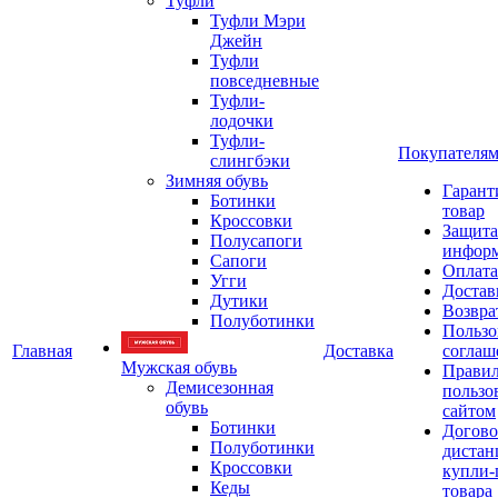
Туфли
Туфли Мэри
Джейн
Туфли
повседневные
Туфли-
лодочки
Туфли-
Покупателя
слингбэки
Зимняя обувь
Гарант
Ботинки
товар
Кроссовки
Защита
Полусапоги
инфор
Сапоги
Оплата
Угги
Достав
Дутики
Возвра
Полуботинки
Пользо
Главная
Доставка
соглаш
Мужская обувь
Прави
Демисезонная
пользо
обувь
сайтом
Ботинки
Догово
Полуботинки
дистан
Кроссовки
купли-
Кеды
товара