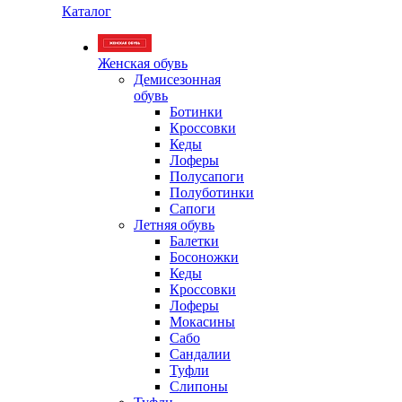
Каталог
Женская обувь
Демисезонная
обувь
Ботинки
Кроссовки
Кеды
Лоферы
Полусапоги
Полуботинки
Сапоги
Летняя обувь
Балетки
Босоножки
Кеды
Кроссовки
Лоферы
Мокасины
Сабо
Сандалии
Туфли
Слипоны