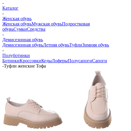
-
Каталог
-
Женская обувь
Женская обувь
Мужская обувь
Подростковая
обувь
Сумки
Средства
-
Демисезонная обувь
Демисезонная обувь
Летняя обувь
Туфли
Зимняя обувь
-
Полуботинки
Ботинки
Кроссовки
Кеды
Лоферы
Полусапоги
Сапоги
-
Туфли женские Тофа