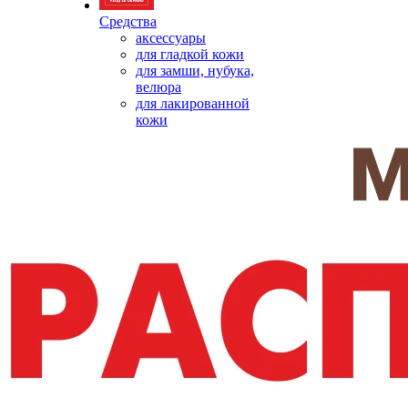
Средства
аксессуары
для гладкой кожи
для замши, нубука,
велюра
для лакированной
кожи