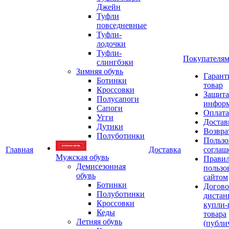
Джейн
Туфли
повседневные
Туфли-
лодочки
Туфли-
Покупателя
слингбэки
Зимняя обувь
Гарант
Ботинки
товар
Кроссовки
Защита
Полусапоги
инфор
Сапоги
Оплата
Угги
Достав
Дутики
Возвра
Полуботинки
Пользо
Главная
Доставка
соглаш
Мужская обувь
Прави
Демисезонная
пользо
обувь
сайтом
Ботинки
Догово
Полуботинки
дистан
Кроссовки
купли-
Кеды
товара
Летняя обувь
(публи