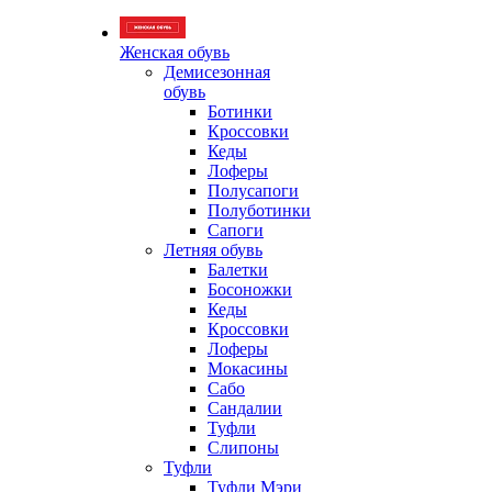
Женская обувь
Демисезонная
обувь
Ботинки
Кроссовки
Кеды
Лоферы
Полусапоги
Полуботинки
Сапоги
Летняя обувь
Балетки
Босоножки
Кеды
Кроссовки
Лоферы
Мокасины
Сабо
Сандалии
Туфли
Слипоны
Туфли
Туфли Мэри