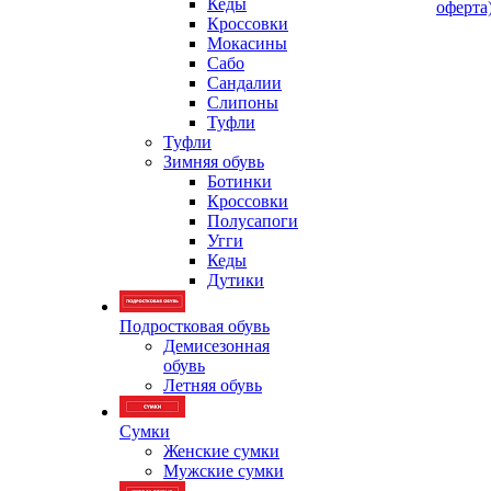
Кеды
оферта
Кроссовки
Мокасины
Сабо
Сандалии
Слипоны
Туфли
Туфли
Зимняя обувь
Ботинки
Кроссовки
Полусапоги
Угги
Кеды
Дутики
Подростковая обувь
Демисезонная
обувь
Летняя обувь
Сумки
Женские сумки
Мужские сумки