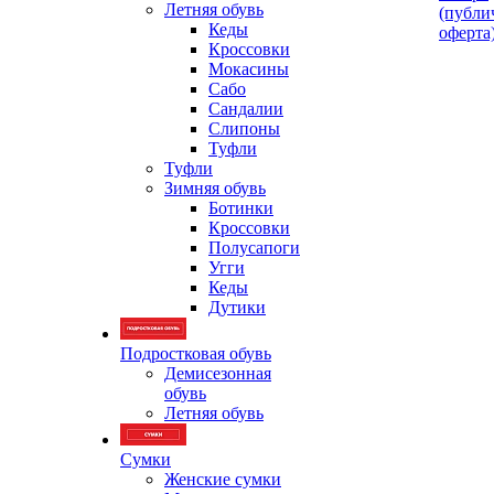
Летняя обувь
(публи
Кеды
оферта
Кроссовки
Мокасины
Сабо
Сандалии
Слипоны
Туфли
Туфли
Зимняя обувь
Ботинки
Кроссовки
Полусапоги
Угги
Кеды
Дутики
Подростковая обувь
Демисезонная
обувь
Летняя обувь
Сумки
Женские сумки