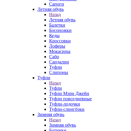
Сапоги
Летняя обувь
Назад
Летняя обувь
Балетки
Босоножки
Кеды
Кроссовки
Лоферы
Мокасины
Сабо
Сандалии
Туфли
Слипоны
Туфли
Назад
Туфли
Туфли Мэри Джейн
Туфли повседневные
Туфли-лодочки
Туфли-слингбэки
Зимняя обувь
Назад
Зимняя обувь
Ботинки