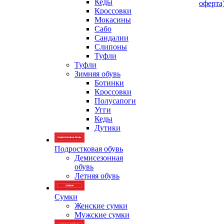
Кеды
оферта
Кроссовки
Мокасины
Сабо
Сандалии
Слипоны
Туфли
Туфли
Зимняя обувь
Ботинки
Кроссовки
Полусапоги
Угги
Кеды
Дутики
Подростковая обувь
Демисезонная
обувь
Летняя обувь
Сумки
Женские сумки
Мужские сумки