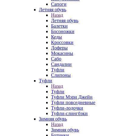
Сапоги
Летняя обувь
Назад
Летняя обувь
Балетки
Босоножки
Кеды
Кроссовки
Лоферы
Мокасины
Сабо
Сандалии
Туфли
Слипоны
Туфли
Назад
Туфли
Туфли Мэри Джейн
Туфли повседневные
Туфли-лодочки
Туфли-слингбэки
Зимняя обувь
Назад
Зимняя обувь
Ботинки