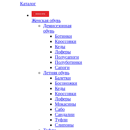
Каталог
Женская обувь
Демисезонная
обувь
Ботинки
Кроссовки
Кеды
Лоферы
Полусапоги
Полуботинки
Сапоги
Летняя обувь
Балетки
Босоножки
Кеды
Кроссовки
Лоферы
Мокасины
Сабо
Сандалии
Туфли
Слипоны