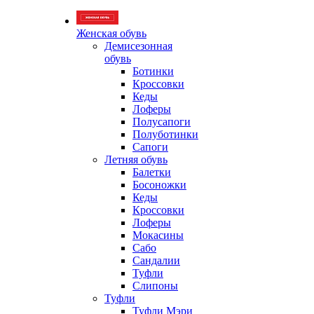
Женская обувь
Демисезонная
обувь
Ботинки
Кроссовки
Кеды
Лоферы
Полусапоги
Полуботинки
Сапоги
Летняя обувь
Балетки
Босоножки
Кеды
Кроссовки
Лоферы
Мокасины
Сабо
Сандалии
Туфли
Слипоны
Туфли
Туфли Мэри