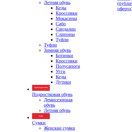
Летняя обувь
(публи
Кеды
оферта
Кроссовки
Мокасины
Сабо
Сандалии
Слипоны
Туфли
Туфли
Зимняя обувь
Ботинки
Кроссовки
Полусапоги
Угги
Кеды
Дутики
Подростковая обувь
Демисезонная
обувь
Летняя обувь
Сумки
Женские сумки