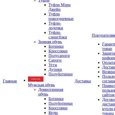
Туфли
Туфли Мэри
Джейн
Туфли
повседневные
Туфли-
лодочки
Туфли-
Покупателя
слингбэки
Зимняя обувь
Гарант
Ботинки
товар
Кроссовки
Защита
Полусапоги
инфор
Сапоги
Оплата
Угги
Достав
Дутики
Возвра
Полуботинки
Пользо
Главная
Доставка
соглаш
Мужская обувь
Прави
Демисезонная
пользо
обувь
сайтом
Ботинки
Догово
Полуботинки
дистан
Кроссовки
купли-
Кеды
товара