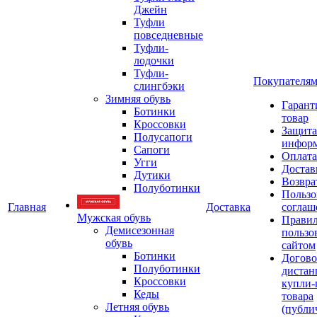
Джейн
Туфли
повседневные
Туфли-
лодочки
Туфли-
Покупателя
слингбэки
Зимняя обувь
Гарант
Ботинки
товар
Кроссовки
Защита
Полусапоги
инфор
Сапоги
Оплата
Угги
Достав
Дутики
Возвра
Полуботинки
Пользо
Главная
Доставка
соглаш
Мужская обувь
Прави
Демисезонная
пользо
обувь
сайтом
Ботинки
Догово
Полуботинки
дистан
Кроссовки
купли-
Кеды
товара
Летняя обувь
(публи