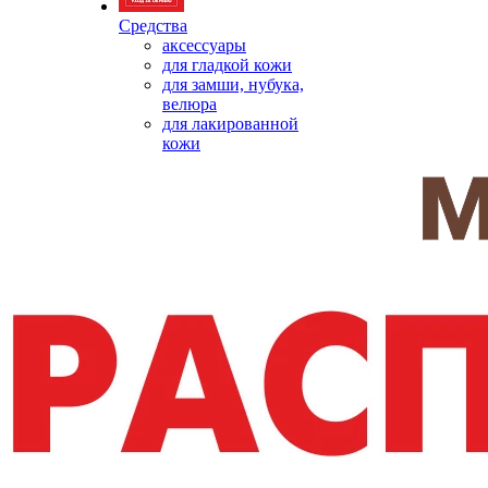
Средства
аксессуары
для гладкой кожи
для замши, нубука,
велюра
для лакированной
кожи