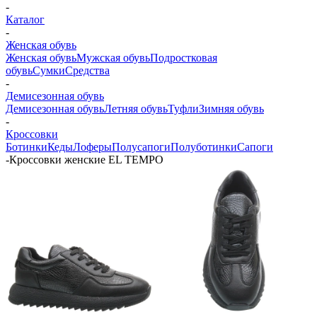
-
Каталог
-
Женская обувь
Женская обувь
Мужская обувь
Подростковая
обувь
Сумки
Средства
-
Демисезонная обувь
Демисезонная обувь
Летняя обувь
Туфли
Зимняя обувь
-
Кроссовки
Ботинки
Кеды
Лоферы
Полусапоги
Полуботинки
Сапоги
-
Кроссовки женские EL TEMPO