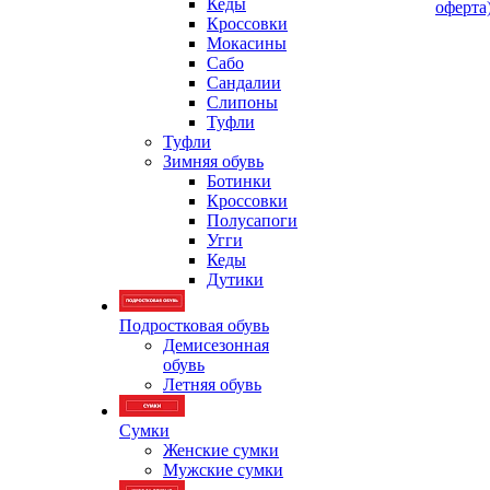
Кеды
оферта
Кроссовки
Мокасины
Сабо
Сандалии
Слипоны
Туфли
Туфли
Зимняя обувь
Ботинки
Кроссовки
Полусапоги
Угги
Кеды
Дутики
Подростковая обувь
Демисезонная
обувь
Летняя обувь
Сумки
Женские сумки
Мужские сумки