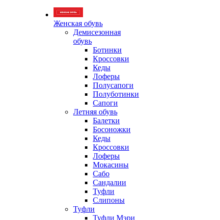
Женская обувь
Демисезонная
обувь
Ботинки
Кроссовки
Кеды
Лоферы
Полусапоги
Полуботинки
Сапоги
Летняя обувь
Балетки
Босоножки
Кеды
Кроссовки
Лоферы
Мокасины
Сабо
Сандалии
Туфли
Слипоны
Туфли
Туфли Мэри