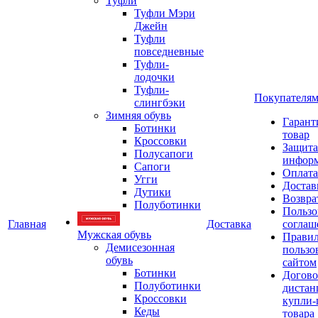
Туфли
Туфли Мэри
Джейн
Туфли
повседневные
Туфли-
лодочки
Туфли-
Покупателя
слингбэки
Зимняя обувь
Гарант
Ботинки
товар
Кроссовки
Защита
Полусапоги
инфор
Сапоги
Оплата
Угги
Достав
Дутики
Возвра
Полуботинки
Пользо
Главная
Доставка
соглаш
Мужская обувь
Прави
Демисезонная
пользо
обувь
сайтом
Ботинки
Догово
Полуботинки
дистан
Кроссовки
купли-
Кеды
товара