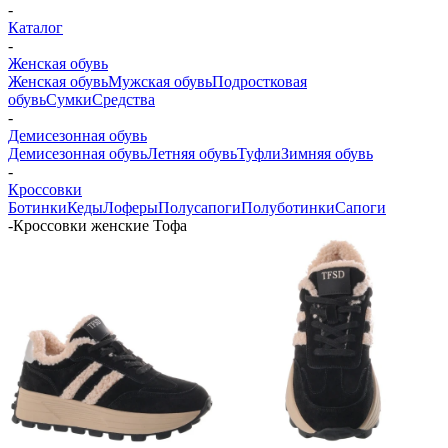
-
Каталог
-
Женская обувь
Женская обувь
Мужская обувь
Подростковая
обувь
Сумки
Средства
-
Демисезонная обувь
Демисезонная обувь
Летняя обувь
Туфли
Зимняя обувь
-
Кроссовки
Ботинки
Кеды
Лоферы
Полусапоги
Полуботинки
Сапоги
-
Кроссовки женские Тофа