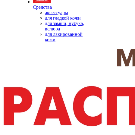
Средства
аксессуары
для гладкой кожи
для замши, нубука,
велюра
для лакированной
кожи