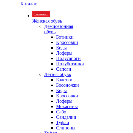
Каталог
Женская обувь
Демисезонная
обувь
Ботинки
Кроссовки
Кеды
Лоферы
Полусапоги
Полуботинки
Сапоги
Летняя обувь
Балетки
Босоножки
Кеды
Кроссовки
Лоферы
Мокасины
Сабо
Сандалии
Туфли
Слипоны