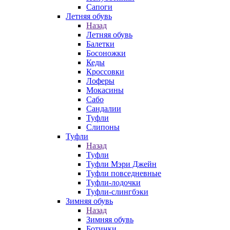
Сапоги
Летняя обувь
Назад
Летняя обувь
Балетки
Босоножки
Кеды
Кроссовки
Лоферы
Мокасины
Сабо
Сандалии
Туфли
Слипоны
Туфли
Назад
Туфли
Туфли Мэри Джейн
Туфли повседневные
Туфли-лодочки
Туфли-слингбэки
Зимняя обувь
Назад
Зимняя обувь
Ботинки