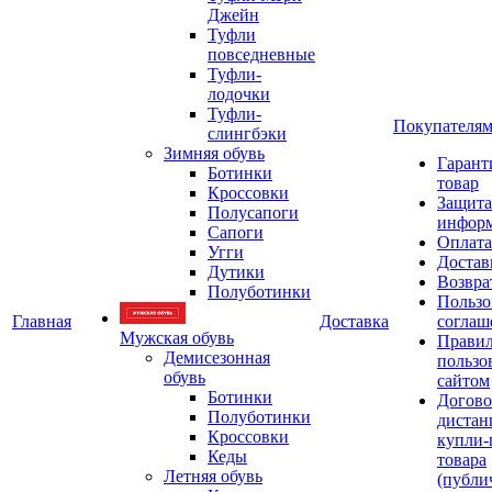
Джейн
Туфли
повседневные
Туфли-
лодочки
Туфли-
Покупателя
слингбэки
Зимняя обувь
Гарант
Ботинки
товар
Кроссовки
Защита
Полусапоги
инфор
Сапоги
Оплата
Угги
Достав
Дутики
Возвра
Полуботинки
Пользо
Главная
Доставка
соглаш
Мужская обувь
Прави
Демисезонная
пользо
обувь
сайтом
Ботинки
Догово
Полуботинки
дистан
Кроссовки
купли-
Кеды
товара
Летняя обувь
(публи