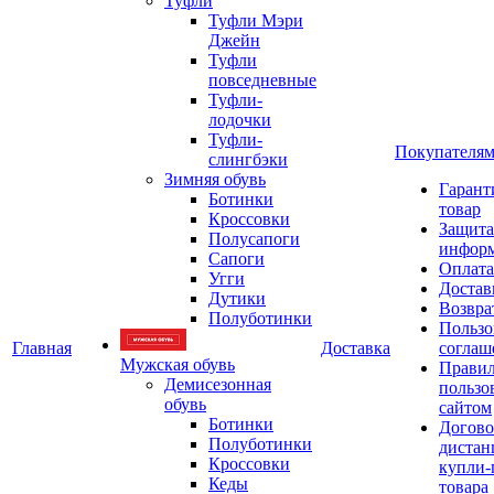
Туфли
Туфли Мэри
Джейн
Туфли
повседневные
Туфли-
лодочки
Туфли-
Покупателя
слингбэки
Зимняя обувь
Гарант
Ботинки
товар
Кроссовки
Защита
Полусапоги
инфор
Сапоги
Оплата
Угги
Достав
Дутики
Возвра
Полуботинки
Пользо
Главная
Доставка
соглаш
Мужская обувь
Прави
Демисезонная
пользо
обувь
сайтом
Ботинки
Догово
Полуботинки
дистан
Кроссовки
купли-
Кеды
товара