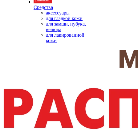
Средства
аксессуары
для гладкой кожи
для замши, нубука,
велюра
для лакированной
кожи