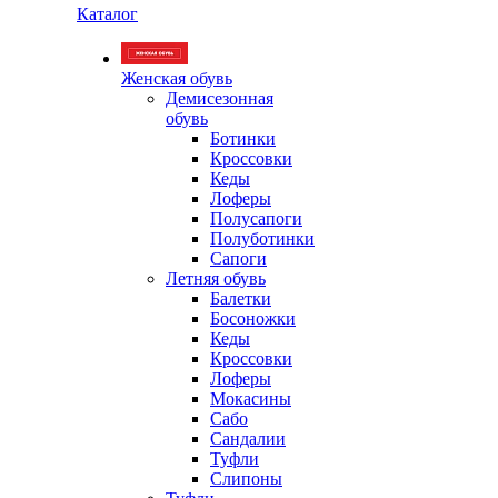
Каталог
Женская обувь
Демисезонная
обувь
Ботинки
Кроссовки
Кеды
Лоферы
Полусапоги
Полуботинки
Сапоги
Летняя обувь
Балетки
Босоножки
Кеды
Кроссовки
Лоферы
Мокасины
Сабо
Сандалии
Туфли
Слипоны