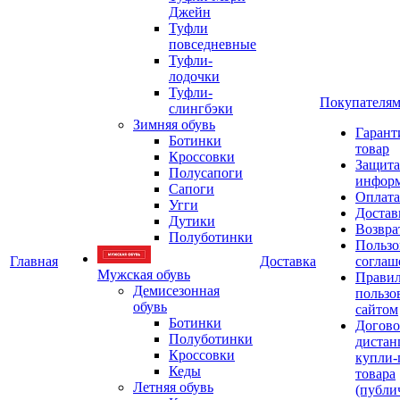
Джейн
Туфли
повседневные
Туфли-
лодочки
Туфли-
Покупателя
слингбэки
Зимняя обувь
Гарант
Ботинки
товар
Кроссовки
Защита
Полусапоги
инфор
Сапоги
Оплата
Угги
Достав
Дутики
Возвра
Полуботинки
Пользо
Главная
Доставка
соглаш
Мужская обувь
Прави
Демисезонная
пользо
обувь
сайтом
Ботинки
Догово
Полуботинки
дистан
Кроссовки
купли-
Кеды
товара
Летняя обувь
(публи