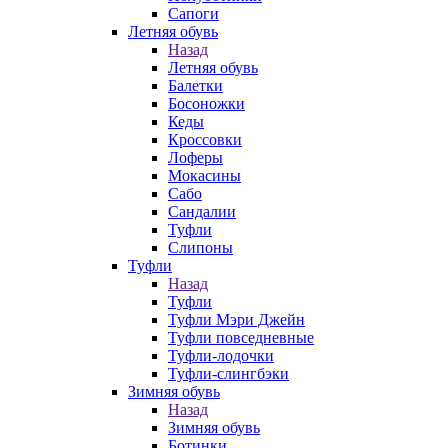
Сапоги
Летняя обувь
Назад
Летняя обувь
Балетки
Босоножки
Кеды
Кроссовки
Лоферы
Мокасины
Сабо
Сандалии
Туфли
Слипоны
Туфли
Назад
Туфли
Туфли Мэри Джейн
Туфли повседневные
Туфли-лодочки
Туфли-слингбэки
Зимняя обувь
Назад
Зимняя обувь
Ботинки