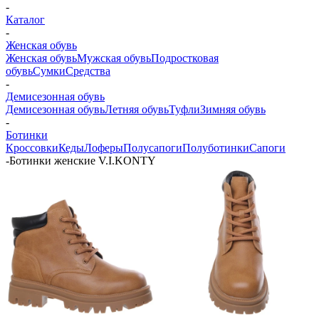
-
Каталог
-
Женская обувь
Женская обувь
Мужская обувь
Подростковая
обувь
Сумки
Средства
-
Демисезонная обувь
Демисезонная обувь
Летняя обувь
Туфли
Зимняя обувь
-
Ботинки
Кроссовки
Кеды
Лоферы
Полусапоги
Полуботинки
Сапоги
-
Ботинки женские V.I.KONTY