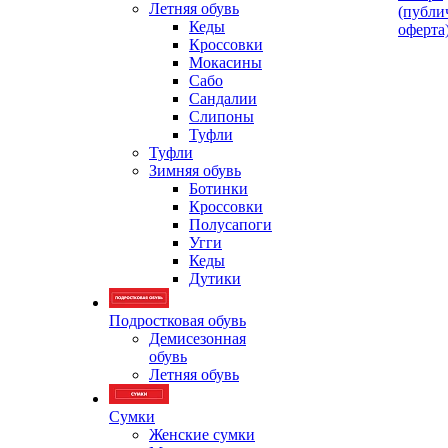
Летняя обувь
(публи
Кеды
оферта
Кроссовки
Мокасины
Сабо
Сандалии
Слипоны
Туфли
Туфли
Зимняя обувь
Ботинки
Кроссовки
Полусапоги
Угги
Кеды
Дутики
Подростковая обувь
Демисезонная
обувь
Летняя обувь
Сумки
Женские сумки