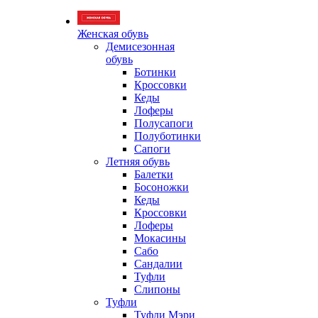
Женская обувь
Демисезонная
обувь
Ботинки
Кроссовки
Кеды
Лоферы
Полусапоги
Полуботинки
Сапоги
Летняя обувь
Балетки
Босоножки
Кеды
Кроссовки
Лоферы
Мокасины
Сабо
Сандалии
Туфли
Слипоны
Туфли
Туфли Мэри