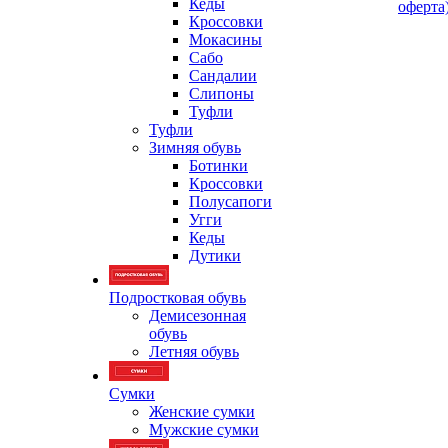
Кеды
оферта
Кроссовки
Мокасины
Сабо
Сандалии
Слипоны
Туфли
Туфли
Зимняя обувь
Ботинки
Кроссовки
Полусапоги
Угги
Кеды
Дутики
Подростковая обувь
Демисезонная
обувь
Летняя обувь
Сумки
Женские сумки
Мужские сумки