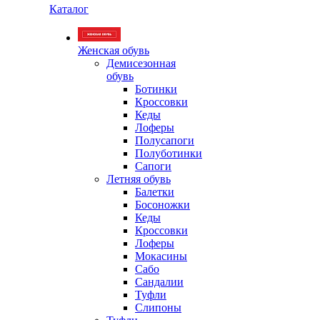
Каталог
Женская обувь
Демисезонная
обувь
Ботинки
Кроссовки
Кеды
Лоферы
Полусапоги
Полуботинки
Сапоги
Летняя обувь
Балетки
Босоножки
Кеды
Кроссовки
Лоферы
Мокасины
Сабо
Сандалии
Туфли
Слипоны