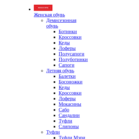
Женская обувь
Демисезонная
обувь
Ботинки
Кроссовки
Кеды
Лоферы
Полусапоги
Полуботинки
Сапоги
Летняя обувь
Балетки
Босоножки
Кеды
Кроссовки
Лоферы
Мокасины
Сабо
Сандалии
Туфли
Слипоны
Туфли
Туфли Мэри