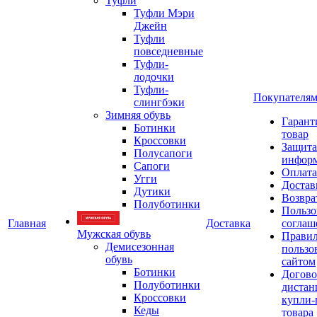
Туфли
Туфли Мэри
Джейн
Туфли
повседневные
Туфли-
лодочки
Туфли-
Покупателя
слингбэки
Зимняя обувь
Гарант
Ботинки
товар
Кроссовки
Защита
Полусапоги
инфор
Сапоги
Оплата
Угги
Достав
Дутики
Возвра
Полуботинки
Пользо
Главная
Доставка
соглаш
Мужская обувь
Прави
Демисезонная
пользо
обувь
сайтом
Ботинки
Догово
Полуботинки
дистан
Кроссовки
купли-
Кеды
товара