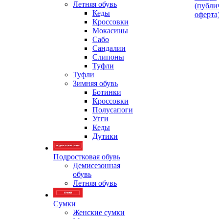
Летняя обувь
(публи
Кеды
оферта
Кроссовки
Мокасины
Сабо
Сандалии
Слипоны
Туфли
Туфли
Зимняя обувь
Ботинки
Кроссовки
Полусапоги
Угги
Кеды
Дутики
Подростковая обувь
Демисезонная
обувь
Летняя обувь
Сумки
Женские сумки