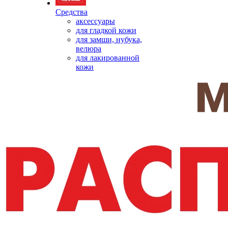
Средства
аксессуары
для гладкой кожи
для замши, нубука,
велюра
для лакированной
кожи