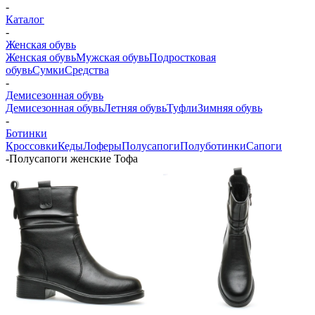
-
Каталог
-
Женская обувь
Женская обувь
Мужская обувь
Подростковая
обувь
Сумки
Средства
-
Демисезонная обувь
Демисезонная обувь
Летняя обувь
Туфли
Зимняя обувь
-
Ботинки
Кроссовки
Кеды
Лоферы
Полусапоги
Полуботинки
Сапоги
-
Полусапоги женские Тофа