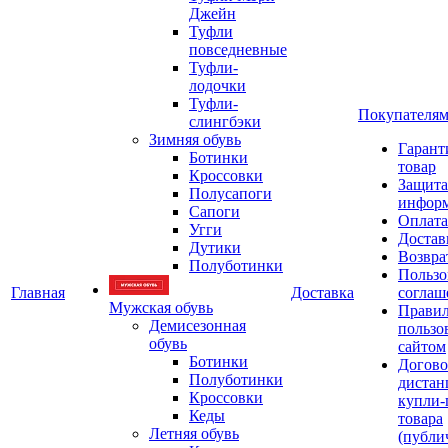
Джейн
Туфли
повседневные
Туфли-
лодочки
Туфли-
Покупателя
слингбэки
Зимняя обувь
Гарант
Ботинки
товар
Кроссовки
Защита
Полусапоги
инфор
Сапоги
Оплата
Угги
Достав
Дутики
Возвра
Полуботинки
Пользо
Главная
Доставка
соглаш
Мужская обувь
Прави
Демисезонная
пользо
обувь
сайтом
Ботинки
Догово
Полуботинки
дистан
Кроссовки
купли-
Кеды
товара
Летняя обувь
(публи