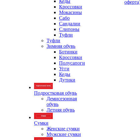
Кеды
оферта
Кроссовки
Мокасины
Сабо
Сандалии
Слипоны
Туфли
Туфли
Зимняя обувь
Ботинки
Кроссовки
Полусапоги
Угги
Кеды
Дутики
Подростковая обувь
Демисезонная
обувь
Летняя обувь
Сумки
Женские сумки
Мужские сумки