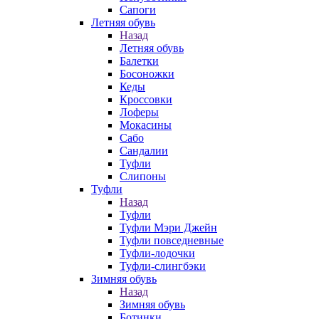
Сапоги
Летняя обувь
Назад
Летняя обувь
Балетки
Босоножки
Кеды
Кроссовки
Лоферы
Мокасины
Сабо
Сандалии
Туфли
Слипоны
Туфли
Назад
Туфли
Туфли Мэри Джейн
Туфли повседневные
Туфли-лодочки
Туфли-слингбэки
Зимняя обувь
Назад
Зимняя обувь
Ботинки