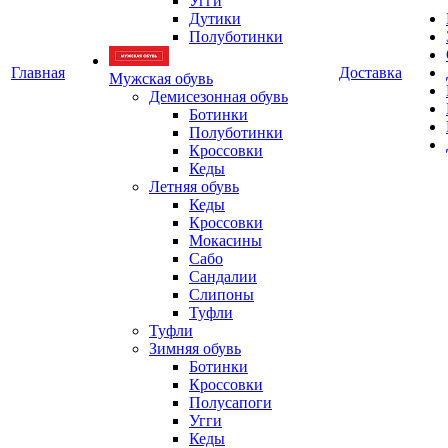
Угги
Дутики
Полуботинки
Главная
Доставка
Мужская обувь
Демисезонная обувь
Ботинки
Полуботинки
Кроссовки
Кеды
Летняя обувь
Кеды
Кроссовки
Мокасины
Сабо
Сандалии
Слипоны
Туфли
Туфли
Зимняя обувь
Ботинки
Кроссовки
Полусапоги
Угги
Кеды