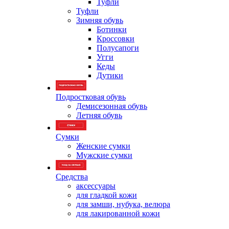
Туфли
Туфли
Зимняя обувь
Ботинки
Кроссовки
Полусапоги
Угги
Кеды
Дутики
Подростковая обувь
Демисезонная обувь
Летняя обувь
Сумки
Женские сумки
Мужские сумки
Средства
аксессуары
для гладкой кожи
для замши, нубука, велюра
для лакированной кожи