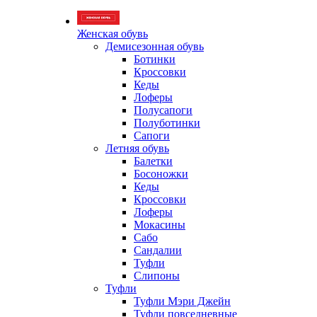
Женская обувь
Демисезонная обувь
Ботинки
Кроссовки
Кеды
Лоферы
Полусапоги
Полуботинки
Сапоги
Летняя обувь
Балетки
Босоножки
Кеды
Кроссовки
Лоферы
Мокасины
Сабо
Сандалии
Туфли
Слипоны
Туфли
Туфли Мэри Джейн
Туфли повседневные