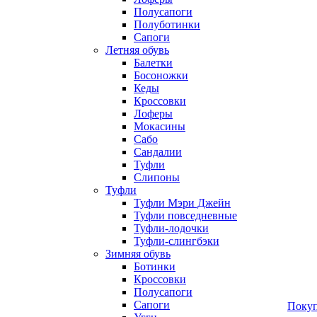
Полусапоги
Полуботинки
Сапоги
Летняя обувь
Балетки
Босоножки
Кеды
Кроссовки
Лоферы
Мокасины
Сабо
Сандалии
Туфли
Слипоны
Туфли
Туфли Мэри Джейн
Туфли повседневные
Туфли-лодочки
Туфли-слингбэки
Зимняя обувь
Ботинки
Кроссовки
Полусапоги
Сапоги
Покуп