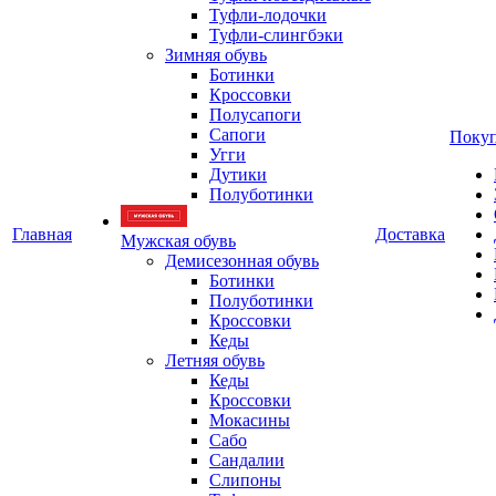
Туфли-лодочки
Туфли-слингбэки
Зимняя обувь
Ботинки
Кроссовки
Полусапоги
Сапоги
Покуп
Угги
Дутики
Полуботинки
Главная
Доставка
Мужская обувь
Демисезонная обувь
Ботинки
Полуботинки
Кроссовки
Кеды
Летняя обувь
Кеды
Кроссовки
Мокасины
Сабо
Сандалии
Слипоны