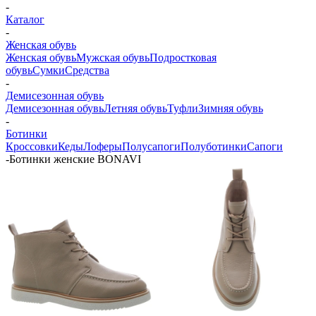
-
Каталог
-
Женская обувь
Женская обувь
Мужская обувь
Подростковая
обувь
Сумки
Средства
-
Демисезонная обувь
Демисезонная обувь
Летняя обувь
Туфли
Зимняя обувь
-
Ботинки
Кроссовки
Кеды
Лоферы
Полусапоги
Полуботинки
Сапоги
-
Ботинки женские BONAVI