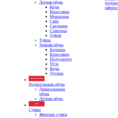
Летняя обувь
(публи
Кеды
оферта
Кроссовки
Мокасины
Сабо
Сандалии
Слипоны
Туфли
Туфли
Зимняя обувь
Ботинки
Кроссовки
Полусапоги
Угги
Кеды
Дутики
Подростковая обувь
Демисезонная
обувь
Летняя обувь
Сумки
Женские сумки