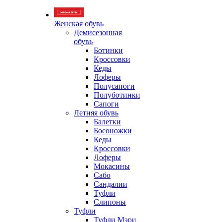
Женская обувь
Демисезонная
обувь
Ботинки
Кроссовки
Кеды
Лоферы
Полусапоги
Полуботинки
Сапоги
Летняя обувь
Балетки
Босоножки
Кеды
Кроссовки
Лоферы
Мокасины
Сабо
Сандалии
Туфли
Слипоны
Туфли
Туфли Мэри