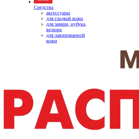
Средства
аксессуары
для гладкой кожи
для замши, нубука,
велюра
для лакированной
кожи