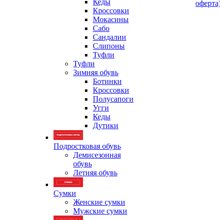
Кеды
оферта
Кроссовки
Мокасины
Сабо
Сандалии
Слипоны
Туфли
Туфли
Зимняя обувь
Ботинки
Кроссовки
Полусапоги
Угги
Кеды
Дутики
Подростковая обувь
Демисезонная
обувь
Летняя обувь
Сумки
Женские сумки
Мужские сумки