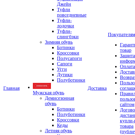
Джейн
Туфли
повседневные
Туфли-
лодочки
Туфли-
Покупателя
слингбэки
Зимняя обувь
Гарант
Ботинки
товар
Кроссовки
Защита
Полусапоги
инфор
Сапоги
Оплата
Угги
Достав
Дутики
Возвра
Полуботинки
Пользо
Главная
Доставка
соглаш
Мужская обувь
Прави
Демисезонная
пользо
обувь
сайтом
Ботинки
Догово
Полуботинки
дистан
Кроссовки
купли-
Кеды
товара
Летняя обувь
(публи