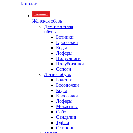
Каталог
Женская обувь
Демисезонная
обувь
Ботинки
Кроссовки
Кеды
Лоферы
Полусапоги
Полуботинки
Сапоги
Летняя обувь
Балетки
Босоножки
Кеды
Кроссовки
Лоферы
Мокасины
Сабо
Сандалии
Туфли
Слипоны