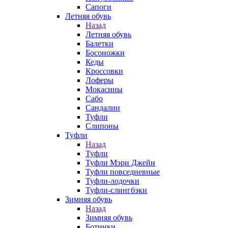
Сапоги
Летняя обувь
Назад
Летняя обувь
Балетки
Босоножки
Кеды
Кроссовки
Лоферы
Мокасины
Сабо
Сандалии
Туфли
Слипоны
Туфли
Назад
Туфли
Туфли Мэри Джейн
Туфли повседневные
Туфли-лодочки
Туфли-слингбэки
Зимняя обувь
Назад
Зимняя обувь
Ботинки