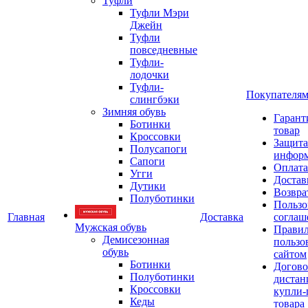
Туфли
Туфли Мэри
Джейн
Туфли
повседневные
Туфли-
лодочки
Туфли-
Покупателя
слингбэки
Зимняя обувь
Гарант
Ботинки
товар
Кроссовки
Защита
Полусапоги
инфор
Сапоги
Оплата
Угги
Достав
Дутики
Возвра
Полуботинки
Пользо
Главная
Доставка
соглаш
Мужская обувь
Прави
Демисезонная
пользо
обувь
сайтом
Ботинки
Догово
Полуботинки
дистан
Кроссовки
купли-
Кеды
товара