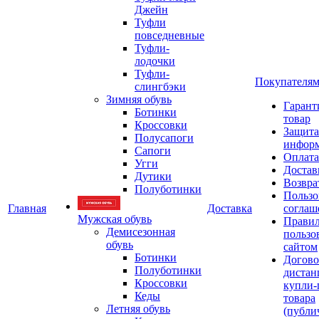
Джейн
Туфли
повседневные
Туфли-
лодочки
Туфли-
Покупателя
слингбэки
Зимняя обувь
Гарант
Ботинки
товар
Кроссовки
Защита
Полусапоги
инфор
Сапоги
Оплата
Угги
Достав
Дутики
Возвра
Полуботинки
Пользо
Главная
Доставка
соглаш
Мужская обувь
Прави
Демисезонная
пользо
обувь
сайтом
Ботинки
Догово
Полуботинки
дистан
Кроссовки
купли-
Кеды
товара
Летняя обувь
(публи