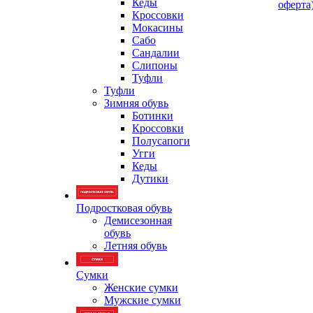
Кеды
оферта
Кроссовки
Мокасины
Сабо
Сандалии
Слипоны
Туфли
Туфли
Зимняя обувь
Ботинки
Кроссовки
Полусапоги
Угги
Кеды
Дутики
Подростковая обувь
Демисезонная
обувь
Летняя обувь
Сумки
Женские сумки
Мужские сумки