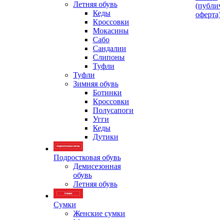
Летняя обувь
(публи
Кеды
оферта
Кроссовки
Мокасины
Сабо
Сандалии
Слипоны
Туфли
Туфли
Зимняя обувь
Ботинки
Кроссовки
Полусапоги
Угги
Кеды
Дутики
Подростковая обувь
Демисезонная
обувь
Летняя обувь
Сумки
Женские сумки