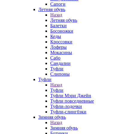
Сапоги
Летняя обувь
Назад
Летняя обувь
Балетки
Босоножки
Кеды
Кроссовки
Лоферы
Мокасины
Сабо
Сандалии
Туфли
Слипоны
Туфли
Назад
Туфли
Туфли Мэри Джейн
Туфли повседневные
Туфли-лодочки
Туфли-слингбэки
Зимняя обувь
Назад
Зимняя обувь
Ботинки