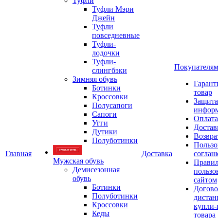
Туфли
Туфли Мэри
Джейн
Туфли
повседневные
Туфли-
лодочки
Туфли-
Покупателя
слингбэки
Зимняя обувь
Гарант
Ботинки
товар
Кроссовки
Защита
Полусапоги
инфор
Сапоги
Оплата
Угги
Достав
Дутики
Возвра
Полуботинки
Пользо
Главная
Доставка
соглаш
Мужская обувь
Прави
Демисезонная
пользо
обувь
сайтом
Ботинки
Догово
Полуботинки
дистан
Кроссовки
купли-
Кеды
товара