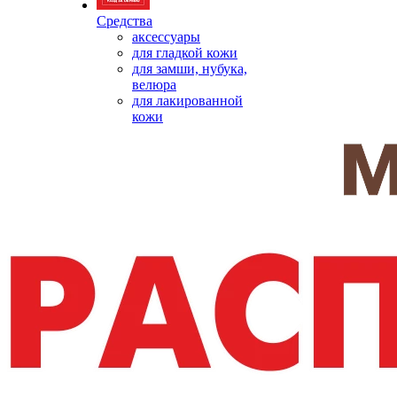
Средства
аксессуары
для гладкой кожи
для замши, нубука,
велюра
для лакированной
кожи