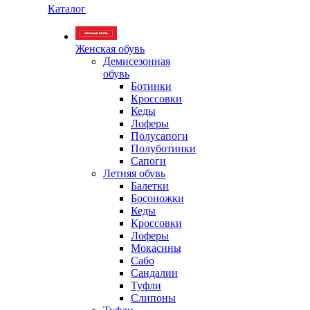
Каталог
Женская обувь
Демисезонная
обувь
Ботинки
Кроссовки
Кеды
Лоферы
Полусапоги
Полуботинки
Сапоги
Летняя обувь
Балетки
Босоножки
Кеды
Кроссовки
Лоферы
Мокасины
Сабо
Сандалии
Туфли
Слипоны