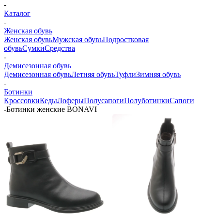
-
Каталог
-
Женская обувь
Женская обувь
Мужская обувь
Подростковая
обувь
Сумки
Средства
-
Демисезонная обувь
Демисезонная обувь
Летняя обувь
Туфли
Зимняя обувь
-
Ботинки
Кроссовки
Кеды
Лоферы
Полусапоги
Полуботинки
Сапоги
-
Ботинки женские BONAVI