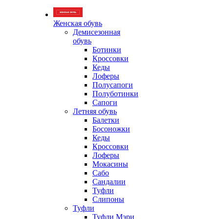
Женская обувь
Демисезонная
обувь
Ботинки
Кроссовки
Кеды
Лоферы
Полусапоги
Полуботинки
Сапоги
Летняя обувь
Балетки
Босоножки
Кеды
Кроссовки
Лоферы
Мокасины
Сабо
Сандалии
Туфли
Слипоны
Туфли
Туфли Мэри