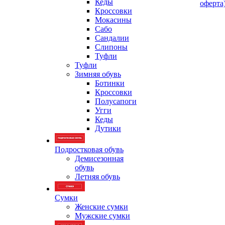
Кеды
оферта
Кроссовки
Мокасины
Сабо
Сандалии
Слипоны
Туфли
Туфли
Зимняя обувь
Ботинки
Кроссовки
Полусапоги
Угги
Кеды
Дутики
Подростковая обувь
Демисезонная
обувь
Летняя обувь
Сумки
Женские сумки
Мужские сумки