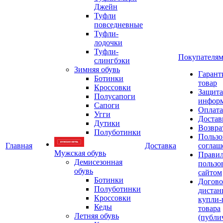
Джейн
Туфли
повседневные
Туфли-
лодочки
Туфли-
Покупателя
слингбэки
Зимняя обувь
Гарант
Ботинки
товар
Кроссовки
Защита
Полусапоги
инфор
Сапоги
Оплата
Угги
Достав
Дутики
Возвра
Полуботинки
Пользо
Главная
Доставка
соглаш
Мужская обувь
Прави
Демисезонная
пользо
обувь
сайтом
Ботинки
Догово
Полуботинки
дистан
Кроссовки
купли-
Кеды
товара
Летняя обувь
(публи