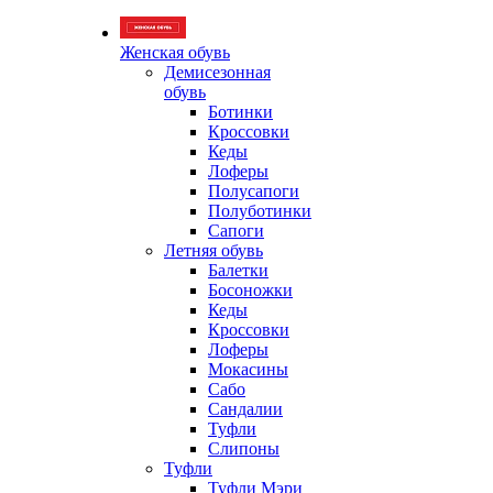
Женская обувь
Демисезонная
обувь
Ботинки
Кроссовки
Кеды
Лоферы
Полусапоги
Полуботинки
Сапоги
Летняя обувь
Балетки
Босоножки
Кеды
Кроссовки
Лоферы
Мокасины
Сабо
Сандалии
Туфли
Слипоны
Туфли
Туфли Мэри