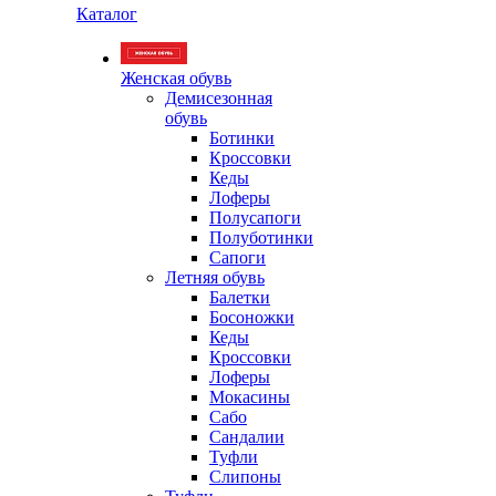
Каталог
Женская обувь
Демисезонная
обувь
Ботинки
Кроссовки
Кеды
Лоферы
Полусапоги
Полуботинки
Сапоги
Летняя обувь
Балетки
Босоножки
Кеды
Кроссовки
Лоферы
Мокасины
Сабо
Сандалии
Туфли
Слипоны