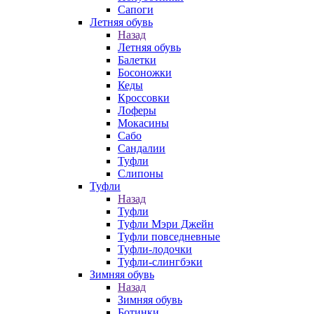
Сапоги
Летняя обувь
Назад
Летняя обувь
Балетки
Босоножки
Кеды
Кроссовки
Лоферы
Мокасины
Сабо
Сандалии
Туфли
Слипоны
Туфли
Назад
Туфли
Туфли Мэри Джейн
Туфли повседневные
Туфли-лодочки
Туфли-слингбэки
Зимняя обувь
Назад
Зимняя обувь
Ботинки