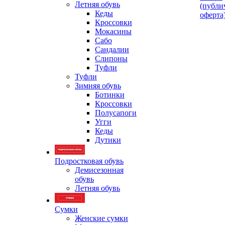
Летняя обувь
(публи
Кеды
оферта
Кроссовки
Мокасины
Сабо
Сандалии
Слипоны
Туфли
Туфли
Зимняя обувь
Ботинки
Кроссовки
Полусапоги
Угги
Кеды
Дутики
Подростковая обувь
Демисезонная
обувь
Летняя обувь
Сумки
Женские сумки