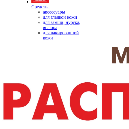
Средства
аксессуары
для гладкой кожи
для замши, нубука,
велюра
для лакированной
кожи