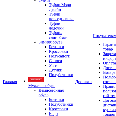
Туфли
Туфли Мэри
Джейн
Туфли
повседневные
Туфли-
лодочки
Туфли-
Покупателя
слингбэки
Зимняя обувь
Гарант
Ботинки
товар
Кроссовки
Защита
Полусапоги
инфор
Сапоги
Оплата
Угги
Достав
Дутики
Возвра
Полуботинки
Пользо
Главная
Доставка
соглаш
Мужская обувь
Прави
Демисезонная
пользо
обувь
сайтом
Ботинки
Догово
Полуботинки
дистан
Кроссовки
купли-
Кеды
товара