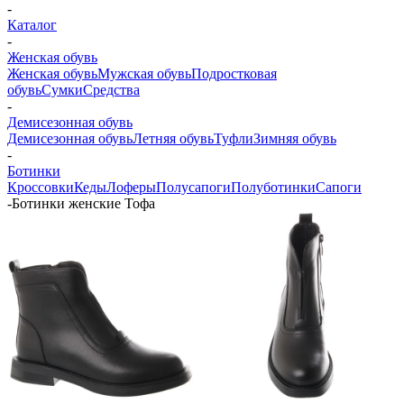
-
Каталог
-
Женская обувь
Женская обувь
Мужская обувь
Подростковая
обувь
Сумки
Средства
-
Демисезонная обувь
Демисезонная обувь
Летняя обувь
Туфли
Зимняя обувь
-
Ботинки
Кроссовки
Кеды
Лоферы
Полусапоги
Полуботинки
Сапоги
-
Ботинки женские Тофа