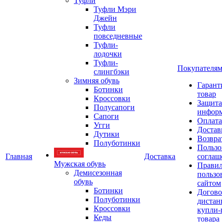
Туфли
Туфли Мэри
Джейн
Туфли
повседневные
Туфли-
лодочки
Туфли-
Покупателя
слингбэки
Зимняя обувь
Гарант
Ботинки
товар
Кроссовки
Защита
Полусапоги
инфор
Сапоги
Оплата
Угги
Достав
Дутики
Возвра
Полуботинки
Пользо
Главная
Доставка
соглаш
Мужская обувь
Прави
Демисезонная
пользо
обувь
сайтом
Ботинки
Догово
Полуботинки
дистан
Кроссовки
купли-
Кеды
товара