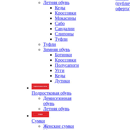
Летняя обувь
(публи
Кеды
оферта
Кроссовки
Мокасины
Сабо
Сандалии
Слипоны
Туфли
Туфли
Зимняя обувь
Ботинки
Кроссовки
Полусапоги
Угги
Кеды
Дутики
Подростковая обувь
Демисезонная
обувь
Летняя обувь
Сумки
Женские сумки