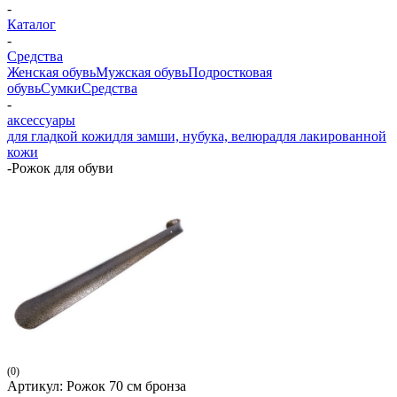
-
Каталог
-
Средства
Женская обувь
Мужская обувь
Подростковая
обувь
Сумки
Средства
-
аксессуары
для гладкой кожи
для замши, нубука, велюра
для лакированной
кожи
-
Рожок для обуви
(0)
Артикул:
Рожок 70 см бронза