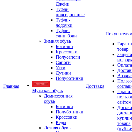
Джейн
Туфли
повседневные
Туфли-
лодочки
Туфли-
Покупателя
слингбэки
Зимняя обувь
Гарант
Ботинки
товар
Кроссовки
Защита
Полусапоги
инфор
Сапоги
Оплата
Угги
Достав
Дутики
Возвра
Полуботинки
Пользо
Главная
Доставка
соглаш
Мужская обувь
Прави
Демисезонная
пользо
обувь
сайтом
Ботинки
Догово
Полуботинки
дистан
Кроссовки
купли-
Кеды
товара
Летняя обувь
(публи