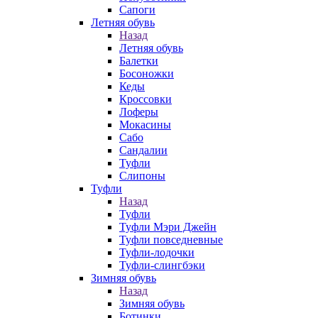
Сапоги
Летняя обувь
Назад
Летняя обувь
Балетки
Босоножки
Кеды
Кроссовки
Лоферы
Мокасины
Сабо
Сандалии
Туфли
Слипоны
Туфли
Назад
Туфли
Туфли Мэри Джейн
Туфли повседневные
Туфли-лодочки
Туфли-слингбэки
Зимняя обувь
Назад
Зимняя обувь
Ботинки