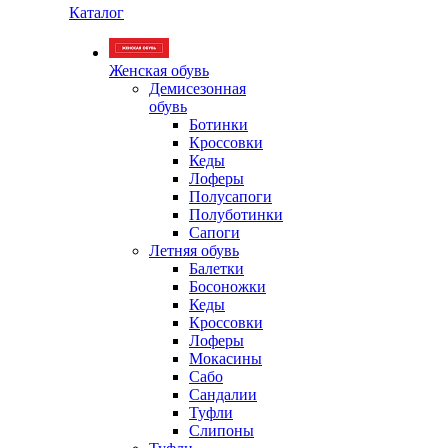
Каталог
Женская обувь
Демисезонная
обувь
Ботинки
Кроссовки
Кеды
Лоферы
Полусапоги
Полуботинки
Сапоги
Летняя обувь
Балетки
Босоножки
Кеды
Кроссовки
Лоферы
Мокасины
Сабо
Сандалии
Туфли
Слипоны