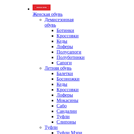
Женская обувь
Демисезонная
обувь
Ботинки
Кроссовки
Кеды
Лоферы
Полусапоги
Полуботинки
Сапоги
Летняя обувь
Балетки
Босоножки
Кеды
Кроссовки
Лоферы
Мокасины
Сабо
Сандалии
Туфли
Слипоны
Туфли
Туфли Мэри