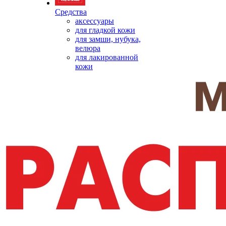
Средства
аксессуары
для гладкой кожи
для замши, нубука,
велюра
для лакированной
кожи