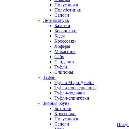
Полусапоги
Полуботинки
Сапоги
Летняя обувь
Балетки
Босоножки
Кеды
Кроссовки
Лоферы
Мокасины
Сабо
Сандалии
Туфли
Слипоны
Туфли
Туфли Мэри Джейн
Туфли повседневные
Туфли-лодочки
Туфли-слингбэки
Зимняя обувь
Ботинки
Кроссовки
Полусапоги
Сапоги
Покуп