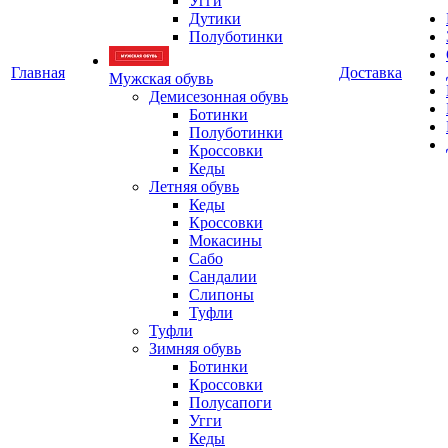
Угги
Дутики
Полуботинки
Главная
Доставка
Мужская обувь
Демисезонная обувь
Ботинки
Полуботинки
Кроссовки
Кеды
Летняя обувь
Кеды
Кроссовки
Мокасины
Сабо
Сандалии
Слипоны
Туфли
Туфли
Зимняя обувь
Ботинки
Кроссовки
Полусапоги
Угги
Кеды