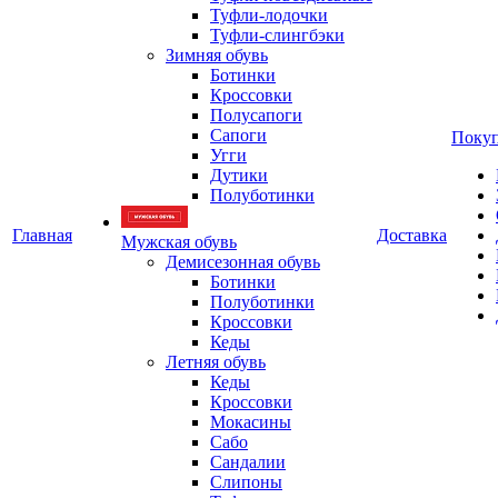
Туфли-лодочки
Туфли-слингбэки
Зимняя обувь
Ботинки
Кроссовки
Полусапоги
Сапоги
Покуп
Угги
Дутики
Полуботинки
Главная
Доставка
Мужская обувь
Демисезонная обувь
Ботинки
Полуботинки
Кроссовки
Кеды
Летняя обувь
Кеды
Кроссовки
Мокасины
Сабо
Сандалии
Слипоны