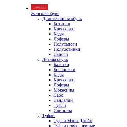
Женская обувь
Демисезонная обувь
Ботинки
Кроссовки
Кеды
Лоферы
Полусапоги
Полуботинки
Сапоги
Летняя обувь
Балетки
Босоножки
Кеды
Кроссовки
Лоферы
Мокасины
Сабо
Сандалии
Туфли
Слипоны
Туфли
Туфли Мэри Джейн
Туфли повседневные