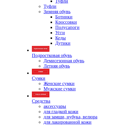
Туфли
Туфли
Зимняя обувь
Ботинки
Кроссовки
Полусапоги
Угги
Кеды
Дутики
Подростковая обувь
Демисезонная обувь
Летняя обувь
Сумки
Женские сумки
Мужские сумки
Средства
аксессуары
для гладкой кожи
для замши, нубука, велюра
для лакированной кожи